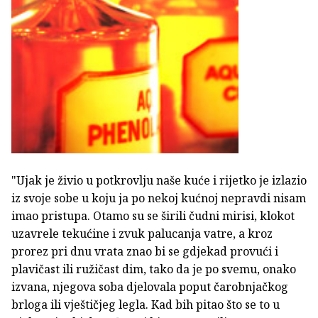
"Ujak je živio u potkrovlju naše kuće i rijetko je izlazio
iz svoje sobe u koju ja po nekoj kućnoj nepravdi nisam
imao pristupa. Otamo su se širili čudni mirisi, klokot
uzavrele tekućine i zvuk palucanja vatre, a kroz
prorez pri dnu vrata znao bi se gdjekad provući i
plavičast ili ružičast dim, tako da je po svemu, onako
izvana, njegova soba djelovala poput čarobnjačkog
brloga ili vještičjeg legla. Kad bih pitao što se to u