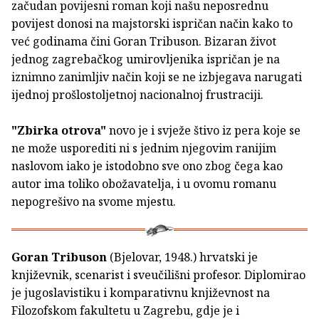
začudan povijesni roman koji našu neposrednu
povijest donosi na majstorski ispričan način kako to
već godinama čini Goran Tribuson. Bizaran život
jednog zagrebačkog umirovljenika ispričan je na
iznimno zanimljiv način koji se ne izbjegava narugati
ijednoj prošlostoljetnoj nacionalnoj frustraciji.
"Zbirka otrova"
novo je i svježe štivo iz pera koje se
ne može usporediti ni s jednim njegovim ranijim
naslovom iako je istodobno sve ono zbog čega kao
autor ima toliko obožavatelja, i u ovomu romanu
nepogrešivo na svome mjestu.
Goran Tribuson
(Bjelovar, 1948.) hrvatski je
književnik, scenarist i sveučilišni profesor. Diplomirao
je jugoslavistiku i komparativnu književnost na
Filozofskom fakultetu u Zagrebu, gdje je i