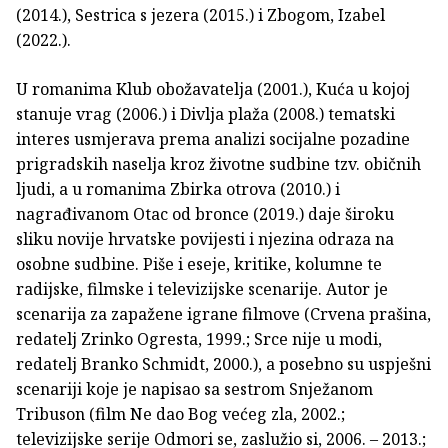
(2014.), Sestrica s jezera (2015.) i Zbogom, Izabel
(2022.).
U romanima Klub obožavatelja (2001.), Kuća u kojoj
stanuje vrag (2006.) i Divlja plaža (2008.) tematski
interes usmjerava prema analizi socijalne pozadine
prigradskih naselja kroz životne sudbine tzv. običnih
ljudi, a u romanima Zbirka otrova (2010.) i
nagrađivanom Otac od bronce (2019.) daje široku
sliku novije hrvatske povijesti i njezina odraza na
osobne sudbine. Piše i eseje, kritike, kolumne te
radijske, filmske i televizijske scenarije. Autor je
scenarija za zapažene igrane filmove (Crvena prašina,
redatelj Zrinko Ogresta, 1999.; Srce nije u modi,
redatelj Branko Schmidt, 2000.), a posebno su uspješni
scenariji koje je napisao sa sestrom Snježanom
Tribuson (film Ne dao Bog većeg zla, 2002.;
televizijske serije Odmori se, zaslužio si, 2006. – 2013.;