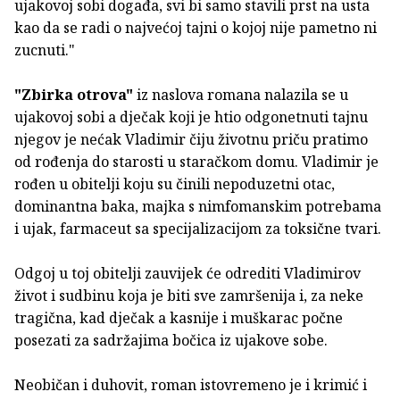
ujakovoj sobi događa, svi bi samo stavili prst na usta
kao da se radi o najvećoj tajni o kojoj nije pametno ni
zucnuti."
"Zbirka otrova"
iz naslova romana nalazila se u
ujakovoj sobi a dječak koji je htio odgonetnuti tajnu
njegov je nećak Vladimir čiju životnu priču pratimo
od rođenja do starosti u staračkom domu. Vladimir je
rođen u obitelji koju su činili nepoduzetni otac,
dominantna baka, majka s nimfomanskim potrebama
i ujak, farmaceut sa specijalizacijom za toksične tvari.
Odgoj u toj obitelji zauvijek će odrediti Vladimirov
život i sudbinu koja je biti sve zamršenija i, za neke
tragična, kad dječak a kasnije i muškarac počne
posezati za sadržajima bočica iz ujakove sobe.
Neobičan i duhovit, roman istovremeno je i krimić i