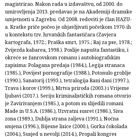
magistrirao. Nakon rada u izdavaštvu, od 2000. do
umirovljenja 2013. predavao je na Akademiji dramske
umjetnosti u Zagrebu. Od 2008. redoviti je član HAZU-
a. Kratke priče počeo je objavljivati početkom 1970-ih
u kontekstu tzv. hrvatskih fantastičara (Zavjera
kartografa, 1972.; Praška smrt, 1975.; Raj za pse, 1978.;
Zvijezda kabarea, 1998.). Poslije napušta fantastiku, i
okreće se žanrovskom romanu i autobiografskim
zapisima: Polagana predaja (1984.), Legija stranaca
(1985.), Povijest pornografije (1988.), Potonulo groblje
(1990.), Sanatorij (1993.), tetralogija Rani dani (1997.),
Trava i korov (1999.), Mrtva priroda (2003.) i Vrijeme
ljubavi (2017.). Seriju kriminalističkih romana otvorio
je Zavirivanjem (1985.), a potom su slijedili romani
Made in U.S.A. (1986.), Uzvratni susret (1986.), Siva
zona (1989.), Dublja strana zaljeva (1991.), Noćna
smjena (1996.), Bijesne lisice (2000.), Gorka čokolada
(2004.), Susjed u nevolji (2014.), Propali kongres