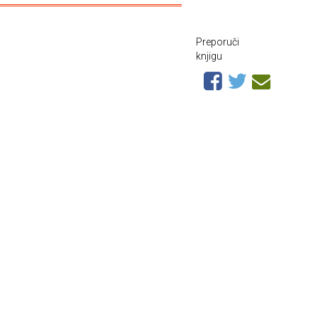
Preporuči
knjigu