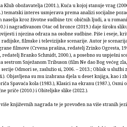
Klub obožavatelja (2001.), Kuća u kojoj stanuje vrag (2006.
.) tematski interes usmjerava prema analizi socijalne poz
 naselja kroz životne sudbine tzv. običnih ljudi, a u roma
0.) i nagrađivanom Otac od bronce (2019.) daje široku slik
vijesti i njezina odraza na osobne sudbine. Piše i eseje, kri
radijske, filmske i televizijske scenarije. Autor je scenarij
rane filmove (Crvena prašina, redatelj Zrinko Ogresta, 19
, redatelj Branko Schmidt, 2000.), a posebno su uspješni sce
sa sestrom Snježanom Tribuson (film Ne dao Bog većeg zla,
e serije Odmori se, zaslužio si, 2006. – 2013.; Oblak u službi
4.). Objavljena su mu izabrana djela u deset knjiga, kao i z
riča Spavaća kola (1983.), Klasici na ekranu (1987.), Osmi 
ne priče (2010.) i Obiteljske slike (2022.).
 više književnih nagrada te je prevođen na više stranih jez