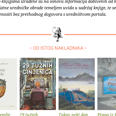
o knjigama izrađene su na osnovu informacija dobivenih od 
atne uredničke obrade temeljem uvida u sadržaj knjige, te s
enositi bez prethodnog dogovora s uredništvom portala.
– OD ISTOG NAKLADNIKA –
zemlje
29 tužnih
Takav neki dan
Pisma iz 