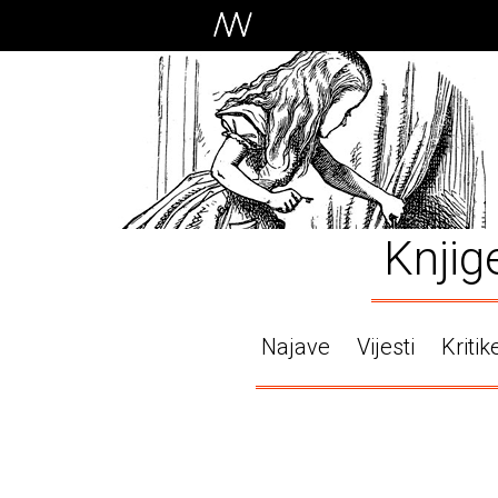
Knjig
Najave
Vijesti
Kritik