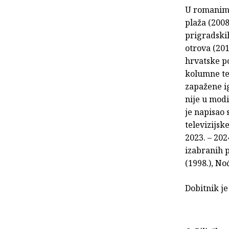
U romanima 
plaža (2008
prigradskih
otrova (201
hrvatske po
kolumne te 
zapažene ig
nije u modi
je napisao 
televizijsk
2023. – 202
izabranih p
(1998.), Noć
Dobitnik je