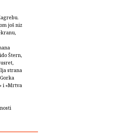
 Zagrebu.
om još niz
 ekranu,
omana
ido Štern,
usret,
lja strana
, Gorka
» i «Mrtva
nosti