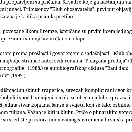
da preplavljeni su pričama. Škvadre koje ga nastanjuju sa
vni junaci. Tribusonov "Klub obožavatelja", prvi put objavl
iževna je kritika primila pretiho.
e, povezane likom Bremze, ispričane su prvim licem jednog 
opreznim i sumnjičavim članom ekipe.
osom prema prošlosti i govorenjem o sadašnjosti, "Klub ob
 najbolje stranice autorovih romana "Polagana predaja" (1
ornografije" (1988.) te autobiografskog ciklusa "Rani dani" (
rov" (1999.).
išnjaci su skinuli traperice, zavezali komplicirani čvor kr
zboljeli i suočili s činjenicom da su obećanja bila isprazna i 
š jedina stvar koja ima šanse u svijetu koji se tako ozbiljno
om tuljana. Važno je biti u klubu. Priče o plinarskim vete
e su središte prostora imenovanog suvremena hrvatska pr