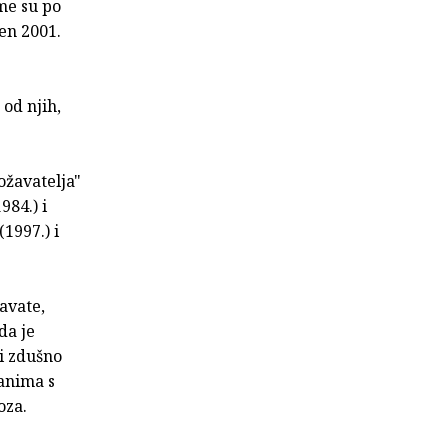
me su po
jen 2001.
od njih,
ožavatelja"
984.) i
1997.) i
avate,
da je
 i zdušno
ranima s
oza.