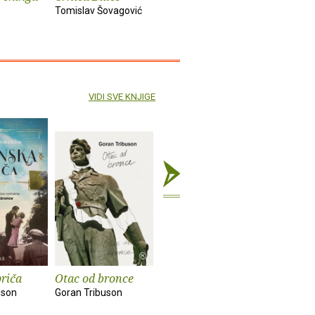
Tomislav Šovagović
Sandra Vlašić
Darko Pern
VIDI SVE KNJIGE
priča
Otac od bronce
Vrijeme ljubavi
Sestrica s
uson
Goran Tribuson
Goran Tribuson
Goran Trib