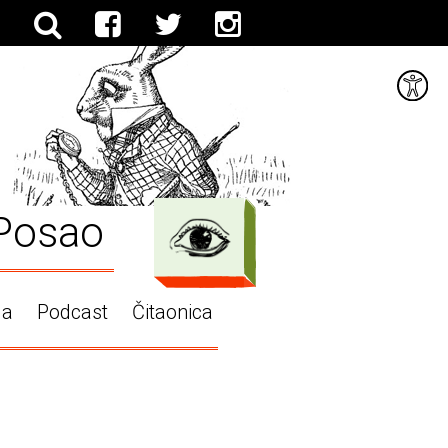
Posao
ga
Podcast
Čitaonica