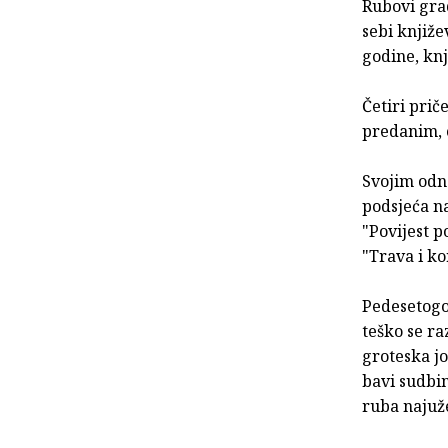
Rubovi gra
sebi knjiže
godine, knj
Četiri prič
predanim, 
Svojim odn
podsjeća na
"Povijest p
"Trava i ko
Pedesetogod
teško se ra
groteska jo
bavi sudbin
ruba najuž