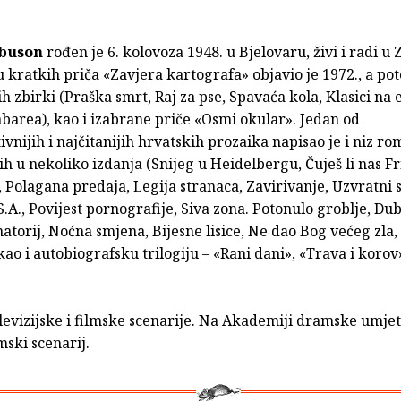
ibuson
rođen je 6. kolovoza 1948. u Bjelovaru, živi i radi u
 kratkih priča «Zavjera kartografa» objavio je 1972., a pot
ih zbirki (Praška smrt, Raj za pse, Spavaća kola, Klasici na
barea), kao i izabrane priče «Osmi okular». Jedan od
vnijih i najčitanijih hrvatskih prozaika napisao je i niz r
ih u nekoliko izdanja (Snijeg u Heidelbergu, Čuješ li nas Fr
, Polagana predaja, Legija stranaca, Zavirivanje, Uzvratni s
.A., Povijest pornografije, Siva zona. Potonulo groblje, Dub
natorij, Noćna smjena, Bijesne lisice, Ne dao Bog većeg zla
kao i autobiografsku trilogiju – «Rani dani», «Trava i korov
televizijske i filmske scenarije. Na Akademiji dramske umjet
mski scenarij.