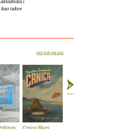
nakladnika i
e kao takve
VIDI SVE KNJIGE
Pekinga
Crnica Blues
Futur treći
Monika i