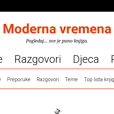
Moderna vremena
Pogledaj... sve je puno knjiga.
e
Razgovori
Djeca
e
Preporuke
Razgovori
Teme
Top lista knji