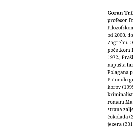
Goran Tr
profesor. D
Filozofskom
od 2000. d
Zagrebu. Od
početkom 19
1972.; Praš
napušta fa
Polagana pr
Potonulo gr
korov (1999
kriminalist
romani Made
strana zalj
čokolada (2
jezera (201