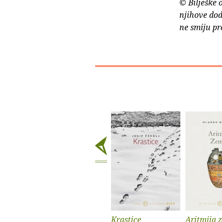
© Bilješke 
njihove dod
ne smiju pr
Krastice
Aritmija 