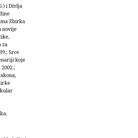
) i Divlja
adine
nima Zbirka
u novije
tike,
a za
99.; Srce
nariji koje
 2002.;
 zakona,
birke
okular
ika.