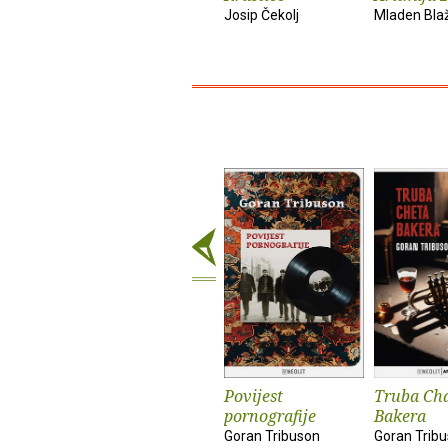
Josip Čekolj
Mladen Bla
Povijest
Truba Ch
pornografije
Bakera
Goran Tribuson
Goran Trib