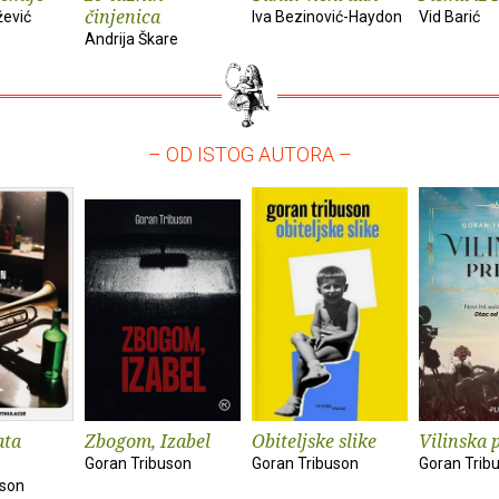
činjenica
žević
Iva Bezinović-Haydon
Vid Barić
Andrija Škare
– OD ISTOG AUTORA –
ata
Zbogom, Izabel
Obiteljske slike
Vilinska 
Goran Tribuson
Goran Tribuson
Goran Trib
uson