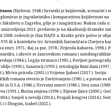
ibuson
(Bjelovar, 1948.) hrvatski je književnik, scenarist i s
iplomirao je jugoslavistiku i komparativnu književnost na
 fakultetu u Zagrebu, gdje je i magistrirao. Nakon rada u 
o umirovljenja 2013. predavao je na Akademiji dramske um
 2008. redoviti je član HAZU-a. Kratke priče počeo je objav
70-ih u kontekstu tzv. hrvatskih fantastičara (Zavjera ka
ka smrt, 1975.; Raj za pse, 1978.; Zvijezda kabarea, 1998.). P
ntastiku, i okreće se žanrovskom romanu i autobiografskim
edaja (1984.), Legija stranaca (1985.), Povijest pornografije
oblje (1990.), Sanatorij (1993.), tetralogija Rani dani (1997.)
.), Mrtva priroda (2003.) i Vrijeme ljubavi (2017.). Seriju
ičkih romana otvorio je Zavirivanjem (1985.), a potom su sli
 in U.S.A. (1986.), Uzvratni susret (1986.), Siva zona (1989.
eva (1991.), Noćna smjena (1996.), Bijesne lisice (2000.), Go
004.), Susjed u nevolji (2014.), Propali kongres (2014.), Sest
5.) i Zbogom, Izabel (2022.).