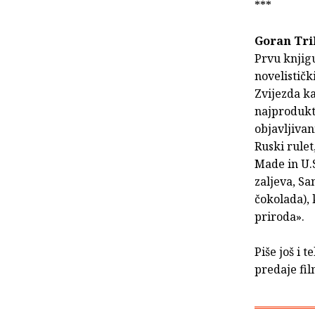
***
Goran Tr
Prvu knjigu
novelističk
Zvijezda ka
najprodukti
objavljivan
Ruski rulet
Made in U.S
zaljeva, Sa
čokolada), 
priroda».
Piše još i 
predaje fil