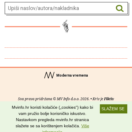
Moderna vremena
Sva prava pridržana © MV Info d.o.o. 2026. • Kriv je
Fiktiv
Mvinfo.hr koristi kolačiće („cookies“) kako bi
SLAŽEM SE
O nama
•
Pomoć
•
Uvjeti korištenja
•
RSS kanali
vam pružio bolje korisničko iskustvo.
Nastavkom pregleda mvinfo.hr stranica
Potraži nas na:
slažete se sa korištenjem kolačića.
Više