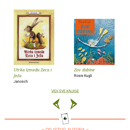
Utrka između Zeca i
Zov dubine
Ježa
Rosie Kugli
Janosch
VIDI SVE KNJIGE
– OD ISTOG AUTORA –