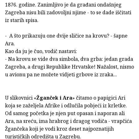
1876. godine. Zanimljivo je da građani ondašnjeg
Zagreba nisu bili zadovoljni njime - to se dade iščitati
iz starih spisa.
- A što prikazuju one dvije sličice na krovu? - šapne
Ara.
Kao da ju je čuo, vodič nastavi:
- Na krovu se vide dva simbola, dva grba: jedan grada
Zagreba, a drugi Republike Hrvatske! Nažalost, nismo
u avionu pa ne možete vidjeti grbove iz zraka...
U slikovnici «
Žganček i Ara
» čitamo o papigici Ari
koja se zaželjela Afrike i odlučila pobjeći iz krletke.
Od samog početka je njen put opasan i naporan ali
Ara, na sreću, ima hrabrog i dragog vodiča - vrapčića
Žgančeka koji je vodi kroz deset najpoznatijih
turističkih odredišta u Zagrebu.