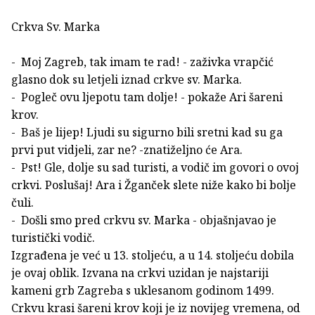
Crkva Sv. Marka
- Moj Zagreb, tak imam te rad! - zaživka vrapčić
glasno dok su letjeli iznad crkve sv. Marka.
- Pogleč ovu ljepotu tam dolje! - pokaže Ari šareni
krov.
- Baš je lijep! Ljudi su sigurno bili sretni kad su ga
prvi put vidjeli, zar ne? -znatiželjno će Ara.
- Pst! Gle, dolje su sad turisti, a vodič im govori o ovoj
crkvi. Poslušaj! Ara i Žganček slete niže kako bi bolje
čuli.
- Došli smo pred crkvu sv. Marka - objašnjavao je
turistički vodič.
Izgrađena je već u 13. stoljeću, a u 14. stoljeću dobila
je ovaj oblik. Izvana na crkvi uzidan je najstariji
kameni grb Zagreba s uklesanom godinom 1499.
Crkvu krasi šareni krov koji je iz novijeg vremena, od