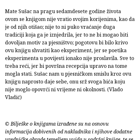
Mate Sušac na pragu sedamdesete godine života
ovom se knjigom nije vratio svojim korijenima, kao da
je od njih otišao; nije to ni puko vraćanje duga
tradiciji koja ga je iznjedrila, jer to ne bi mogao biti
dovoljan motiv za pjesništvo; pogotovu bi bilo krivo
ovu knjigu shvatiti kao eksperiment, jer se poetika
eksperimenta u povijesti ionako nije proslavila. Sve to
treba reći, jer bi površna recepcija upravo na tome
mogla stati. Sušac nam u pjesničkom smislu kroz ovu
knjigu naprosto daje sebe, onu srž svoga bića koju
nije moglo opovrći ni vrijeme ni okolnosti. (Vlado
Vladić)
© Bilješke o knjigama izrađene su na osnovu
informacija dobivenih od nakladnika i njihove dodatne
uredničke obrade temeljem uvida u sadržaj knjige, te se