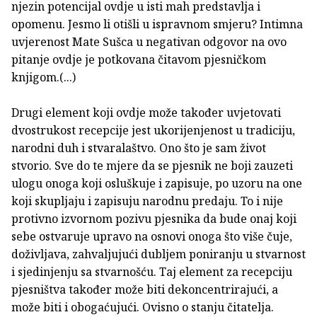
njezin potencijal ovdje u isti mah predstavlja i
opomenu. Jesmo li otišli u ispravnom smjeru? Intimna
uvjerenost Mate Sušca u negativan odgovor na ovo
pitanje ovdje je potkovana čitavom pjesničkom
knjigom.(...)
Drugi element koji ovdje može također uvjetovati
dvostrukost recepcije jest ukorijenjenost u tradiciju,
narodni duh i stvaralaštvo. Ono što je sam život
stvorio. Sve do te mjere da se pjesnik ne boji zauzeti
ulogu onoga koji osluškuje i zapisuje, po uzoru na one
koji skupljaju i zapisuju narodnu predaju. To i nije
protivno izvornom pozivu pjesnika da bude onaj koji
sebe ostvaruje upravo na osnovi onoga što više čuje,
doživljava, zahvaljujući dubljem poniranju u stvarnost
i sjedinjenju sa stvarnošću. Taj element za recepciju
pjesništva također može biti dekoncentrirajući, a
može biti i obogaćujući. Ovisno o stanju čitatelja.