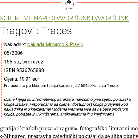
ROBERT MLINAREC
DAVOR ŠUNK
DAVOR ŠUNK
Tragovi : Traces
Nakladnik:
Naklada Mlinarec & Plavić
05/2006.
156 str., tvrdi uvez
ISBN 9536765888
Cijena: 19.91 eur
Preračunato po fiksnom tečaju konverzije 7,53450 kuna za 1 euro
Cijene knjiga su informativnog karaktera, navodimo prvu cijenu po izlasku
knjige iz tiska. Preporučamo da cijene i dostupnost knjiga provjerite kod
nakladnika ili u knjižarama! Moderna vremena više se ne bave prodajom
knjiga, potražite ih u knjižarama, antikvarijatima ili u knjižnicama.
grafija i kratkih proza «Tragovi», fotografsko-literarni mo
-Mlinarec, prestavlja zajednički pokušaj da se slika obuhva