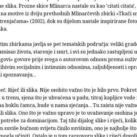
ne slika. Prozne skice Mlinarca nastale su kao 'citati citata'
 na motive iz dviju prethodnih Mlinarčevih zbirki «Tkači s
etrenjačama» (2002), dok su dijelom nastale inspirirane fot
ka.
im zbirkama javlja se pet tematskih područja: veliki grad
smisao života, starenje i smrt, i svi su jednako zastupljeni u
ragovi» govore prije svega o autorovom odnosu prema suživ
jihivim socijalnim i intimnim odnosima, zaljubljenosti i opr
i spoznavanju...
iječ. Riječ ili slika. Nije osobito važno što je bilo prvo. Pokret
 u trenu, sjena što je uhvaćena u padu, titraj kapljice vode i
na boklu čamca, bude u nama sjećanja... Tu zaista nije važno
 ili slika. Ono što je važno upravo je to uvažavanje osobina j
potrebe za dominacijom. Taj tihi dijalog slike i riječi, koli
suviše bučnom svijetu činilo suvišnim, ono je najbolje što
ogla učiniti. Ostalo je u tom razgovoru slike i riječi dovol