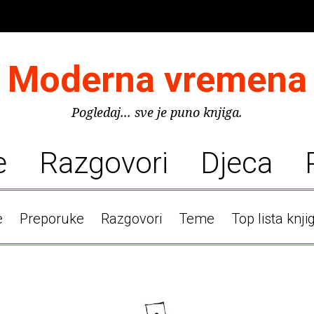
Moderna vremena
Pogledaj... sve je puno knjiga.
e
Razgovori
Djeca
e
Preporuke
Razgovori
Teme
Top lista knji