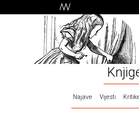
Knjig
Najave
Vijesti
Kritik