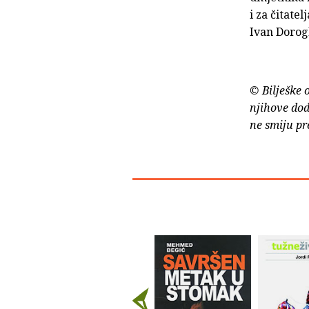
i za čitate
Ivan Doro
© Bilješke 
njihove dod
ne smiju pr