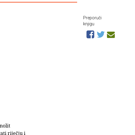
Preporuči
knjigu
nolit
ti riječju i