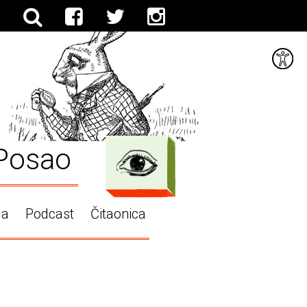
Posao
ga
Podcast
Čitaonica