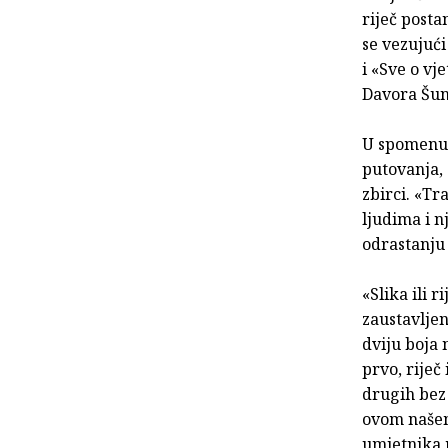
riječ posta
se vezujući
i «Sve o vj
Davora Šun
U spomenut
putovanja, 
zbirci. «T
ljudima i n
odrastanju 
«Slika ili r
zaustavljen
dviju boja 
prvo, riječ
drugih bez 
ovom našem 
umjetnika m