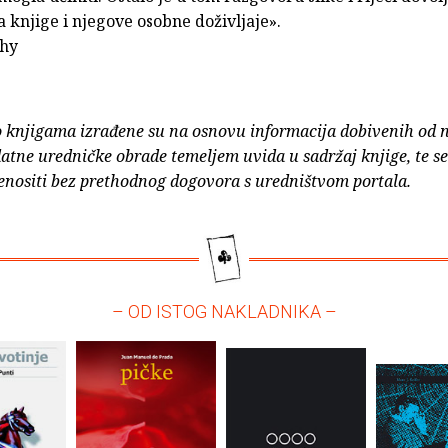
lja knjige i njegove osobne doživljaje».
ghy
o knjigama izrađene su na osnovu informacija dobivenih od 
atne uredničke obrade temeljem uvida u sadržaj knjige, te s
enositi bez prethodnog dogovora s uredništvom portala.
– OD ISTOG NAKLADNIKA –