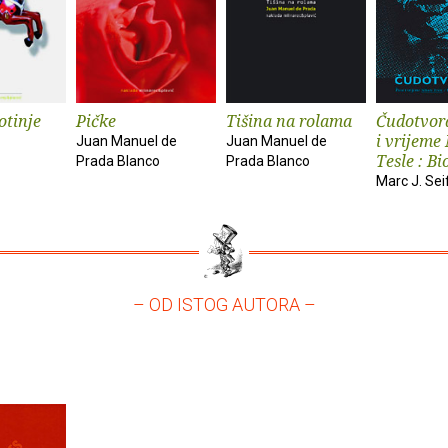
otinje
Pičke
Tišina na rolama
Čudotvora
i vrijeme
Juan Manuel de
Juan Manuel de
Tesle : Bio
Prada Blanco
Prada Blanco
Marc J. Sei
– OD ISTOG AUTORA –