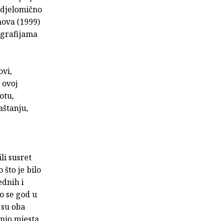
, djelomično
nova (1999)
ografijama
ovi,
 ovoj
otu,
aštanju,
li susret
 što je bilo
ednih i
ko se god u
 su oba
jnio mjesta