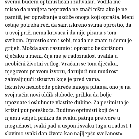
svemu budem optimističan i zahvalan. Vodila me
misao da nanijeta nepravda ne znači ništa ako je ne
pamtiš, jer opraštanje uzdiže onoga koji oprašta. Meni
ostaje potreba reći da sam iskreno svima oprostio, da
u ovoj priči nema krivaca i da nije pisana s tom
svrhom. Oprostio sam i sebi, mada ne znam u čemu je
grijeh. Možda sam razumio i oprostio bezbrižnom
dječaku u meni, čija me je radoznalost uvalila u
neobični životni vrtlog. Vraćam se tom dječaku,
njegovom pravom izvoru, darujući mu mudrost
zahvaljujući iskustvu koje je pred vama.
Iskustvo neslobode pokreće mnoga pitanja, ono je na
svoj način novi oblik slobode, prilika da bolje
upoznate i osluhnete vlastite dubine. Za pesimista je
križni put poteškoća. Budimo optimisti koji će u
njemu vidjeti priliku da svaku patnju pretvore u
mogućnost, svaki pad u uspon i svaku tugu u radost. I
slavimo svaki dan života kao najljepšu svečanost».