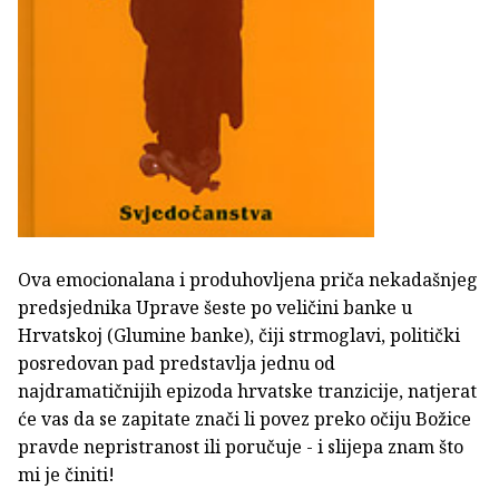
Ova emocionalana i produhovljena priča nekadašnjeg
predsjednika Uprave šeste po veličini banke u
Hrvatskoj (Glumine banke), čiji strmoglavi, politički
posredovan pad predstavlja jednu od
najdramatičnijih epizoda hrvatske tranzicije, natjerat
će vas da se zapitate znači li povez preko očiju Božice
pravde nepristranost ili poručuje - i slijepa znam što
mi je činiti!