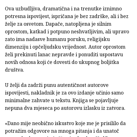
Ova uzbudljiva, dramatična i na trenutke iznimno
potresna ispovijest, ispričana je bez zadrške, ali i bez
želje za osvetom. Dapače, natopljena je silnim
oprostom, katkad i potpuno neshvatljivim, ali upravo
zato ima nadasve humanu poruku, religijsku
dimenziju i opčeljudsku vrijednost. Autor oprostom
želi prekinuti lanac nepravde i ponuditi uspostavu
novih odnosa koji će dovesti do ukupnog boljitka
društva.
U želji da zadrži punu autentičnost autorove
ispovijesti, nakladnik je za ovo izdanje učinio samo
minimalne zahvate u tekstu. Knjiga se pojavljuje
nepuna dva mjeseca po autorovu izlasku iz zatvora.
«Dano mije neobično iskustvo koje me je prisililo da
potražim odgovore na mnoga pitanja i da unatoč