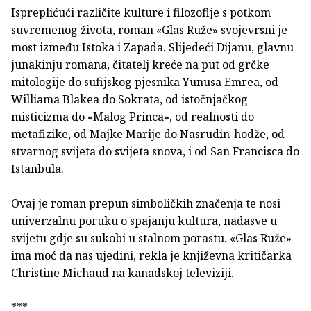
Ispreplićući različite kulture i filozofije s potkom
suvremenog života, roman «Glas Ruže» svojevrsni je
most između Istoka i Zapada. Slijedeći Dijanu, glavnu
junakinju romana, čitatelj kreće na put od grčke
mitologije do sufijskog pjesnika Yunusa Emrea, od
Williama Blakea do Sokrata, od istočnjačkog
misticizma do «Malog Princa», od realnosti do
metafizike, od Majke Marije do Nasrudin-hodže, od
stvarnog svijeta do svijeta snova, i od San Francisca do
Istanbula.
Ovaj je roman prepun simboličkih značenja te nosi
univerzalnu poruku o spajanju kultura, nadasve u
svijetu gdje su sukobi u stalnom porastu. «Glas Ruže»
ima moć da nas ujedini, rekla je književna kritičarka
Christine Michaud na kanadskoj televiziji.
***