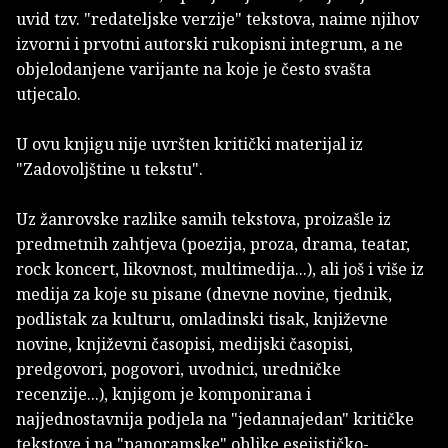
uvid tzv. "redateljske verzije" tekstova, naime njihov
izvorni i prvotni autorski rukopisni integrum, a ne
objelodanjene varijante na koje je često svašta
utjecalo.
U ovu knjigu nije uvršten kritički materijal iz
"Zadovoljštine u tekstu".
Uz žanrovske razlike samih tekstova, proizašle iz
predmetnih zahtjeva (poezija, proza, drama, teatar,
rock koncert, likovnost, multimedija...), ali još i više iz
medija za koje su pisane (dnevne novine, tjednik,
podlistak za kulturu, omladinski tisak, književne
novine, književni časopisi, medijski časopisi,
predgovori, pogovori, uvodnici, uredničke
recenzije...), knjigom je komponirana i
najjednostavnija podjela na "jedannajedan" kritičke
tekstove i na "panoramske" oblike esejističko-