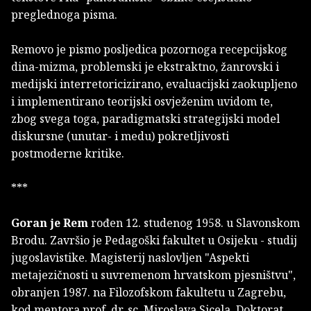
preglednoga pisma.
Removo je pismo posljedica pozornoga recepcijskog
dina-mizma, problemski je ekstraktno, žanrovski i
medijski interretoricizirano, evaluacijski zaokupljeno
i implementirano teorijski osvježenim uvidom te,
zbog svega toga, paradigmatski strategijski model
diskursne (unutar- i medu) pokretljivosti
postmoderne kritike.
***
Goran je Rem
rođen 12. studenog 1958. u Slavonskom
Brodu. Završio je Pedagoški fakultet u Osijeku - studij
jugoslavistike. Magisterij naslovljen "Aspekti
metajezičnosti u suvremenom hrvatskom pjesništvu",
obranjen 1987. na Filozofskom fakultetu u Zagrebu,
kod mentora prof. dr. sc. Miroslava Sicela. Doktorat