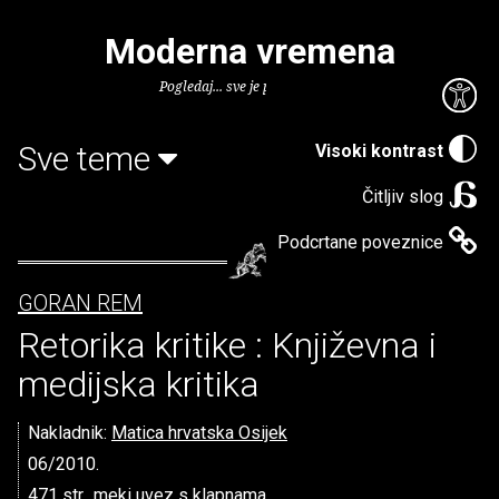
Moderna vremena
Pogledaj... sve je puno knjiga.
Sve teme
Visoki kontrast
Čitljiv slog
Podcrtane poveznice
GORAN REM
Retorika kritike : Književna i
medijska kritika
Nakladnik:
Matica hrvatska Osijek
06/2010.
471 str., meki uvez s klapnama