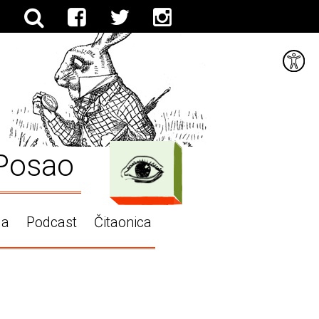
Posao
ga
Podcast
Čitaonica