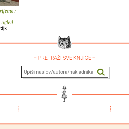
rijeme :
i ogled
dijk
– PRETRAŽI SVE KNJIGE –