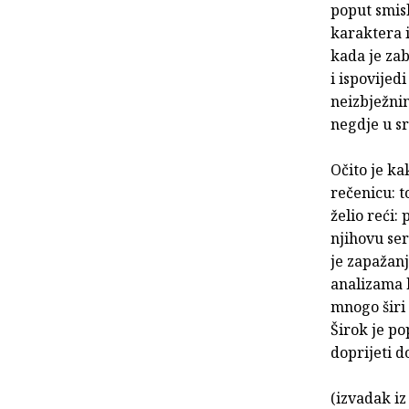
poput smisl
karaktera i
kada je zab
i ispovijed
neizbježni
negdje u s
Očito je k
rečenicu: t
želio reći:
njihovu ser
je zapažan
analizama 
mnogo širi 
Širok je po
doprijeti d
(izvadak iz