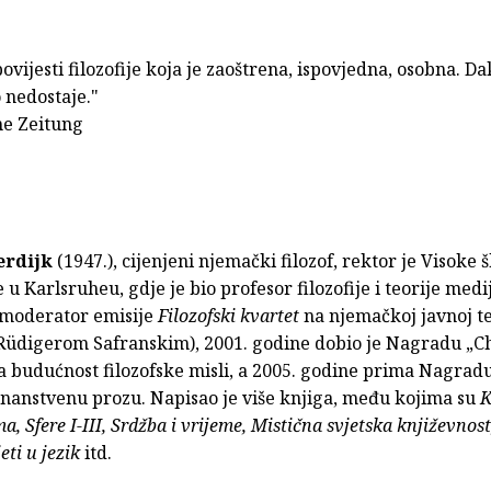
povijesti filozofije koja je zaoštrena, ispovjedna, osobna. Da
 nedostaje."
e Zeitung
terdijk
(1947.), cijenjeni njemački filozof, rektor je Visoke 
 u Karlsruheu, gdje je bio profesor filozofije i teorije medi
, moderator emisije
Filozofski kvartet
na njemačkoj javnoj te
 Rüdigerom Safranskim), 2001. godine dobio je Nagradu „Ch
za budućnost filozofske misli, a 2005. godine prima Nagra
znanstvenu prozu. Napisao je više knjiga, među kojima su
K
a, Sfere I-III, Srdžba i vrijeme, Mistična svjetska književnos
jeti u jezik
itd.