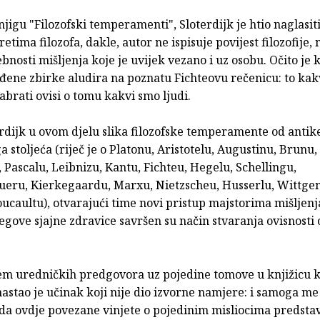
jigu "Filozofski temperamenti", Sloterdijk je htio naglasiti
retima filozofa, dakle, autor ne ispisuje povijest filozofije,
bnosti mišljenja koje je uvijek vezano i uz osobu. Očito je 
đene zbirke aludira na poznatu Fichteovu rečenicu: to ka
izabrati ovisi o tomu kakvi smo ljudi.
rdijk u ovom djelu slika filozofske temperamente od antik
 stoljeća (riječ je o Platonu, Aristotelu, Augustinu, Brunu,
 Pascalu, Leibnizu, Kantu, Fichteu, Hegelu, Schellingu,
eru, Kierkegaardu, Marxu, Nietzscheu, Husserlu, Wittgen
oucaultu), otvarajući time novi pristup majstorima mišljenj
gove sjajne zdravice savršen su način stvaranja ovisnosti o 
em uredničkih predgovora uz pojedine tomove u knjižicu k
stao je učinak koji nije dio izvorne namjere: i samoga me
da ovdje povezane vinjete o pojedinim misliocima predstav