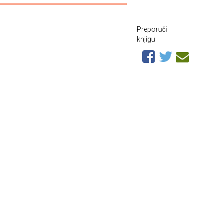
Preporuči
knjigu