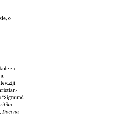
kle, o
škole za
ja.
leviziji
ristian-
du "Sigmund
ritika
t, Doći na