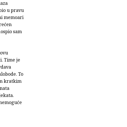
kaza
 bio u pravu
ženi memoari
erećen
dospio sam
eovu
i. Time je
avdava
slobode. To
am kratkim
enata
jekata.
e nemoguće