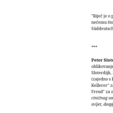
"Riječ je o 
nečemu što
Süddeutsch
***
Peter Slo
oblikovanje
Sloterdijk
(zajedno s
Kellerer" 
Freud" za 
ciničnog um
svijet, dosp