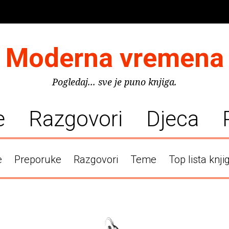
Moderna vremena
Pogledaj... sve je puno knjiga.
e
Razgovori
Djeca
e
Preporuke
Razgovori
Teme
Top lista knji