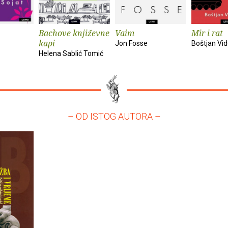
Bachove književne
Vaim
Mir i rat
kapi
Jon Fosse
Boštjan Vi
Helena Sablić Tomić
– OD ISTOG AUTORA –