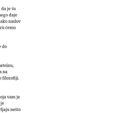
 da je tu
 nego daje
kako naslov
kvu ćemo
e do
steinu,
a na
filozofiji.
oja vam je
 je
ljaju nešto