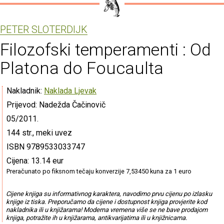
PETER SLOTERDIJK
Filozofski temperamenti : Od
Platona do Foucaulta
Nakladnik:
Naklada Ljevak
Prijevod: Nadežda Čačinovič
05/2011.
144 str., meki uvez
ISBN 9789533033747
Cijena: 13.14 eur
Preračunato po fiksnom tečaju konverzije 7,53450 kuna za 1 euro
Cijene knjiga su informativnog karaktera, navodimo prvu cijenu po izlasku
knjige iz tiska. Preporučamo da cijene i dostupnost knjiga provjerite kod
nakladnika ili u knjižarama! Moderna vremena više se ne bave prodajom
knjiga, potražite ih u knjižarama, antikvarijatima ili u knjižnicama.