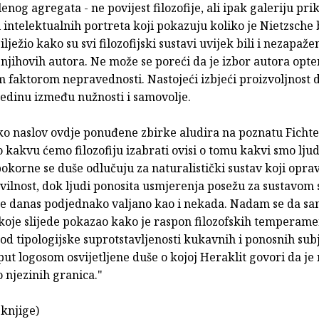
enog agregata - ne povijest filozofije, ali ipak galeriju pri
 intelektualnih portreta koji pokazuju koliko je Nietzsche
ilježio kako su svi filozofijski sustavi uvijek bili i nezapa
i njihovih autora. Ne može se poreći da je izbor autora opt
m faktorom nepravednosti. Nastojeći izbjeći proizvoljnost 
redinu između nužnosti i samovolje.
ako naslov ovdje ponuđene zbirke aludira na poznatu Ficht
o kakvu ćemo filozofiju izabrati ovisi o tomu kakvi smo ljud
 pokorne se duše odlučuju za naturalistički sustav koji opr
vilnost, dok ljudi ponosita usmjerenja posežu za sustavom 
je danas podjednako valjano kao i nekada. Nadam se da s
koje slijede pokazao kako je raspon filozofskih temperam
od tipologijske suprotstavljenosti kukavnih i ponosnih sub
put logosom osvijetljene duše o kojoj Heraklit govori da j
o njezinih granica."
 knjige)