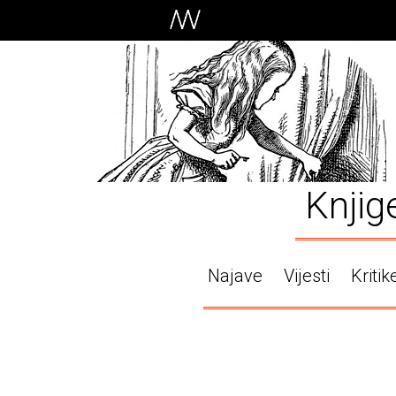
Knjig
Najave
Vijesti
Kritik