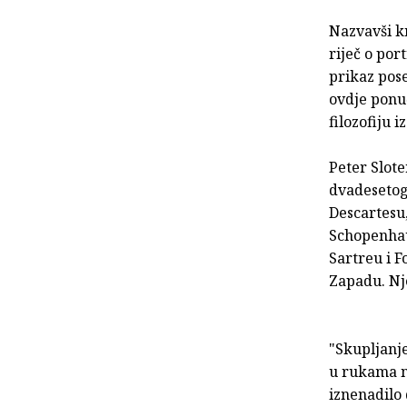
Nazvavši kn
riječ o port
prikaz pose
ovdje ponu
filozofiju 
Peter Slote
dvadesetoga
Descartesu,
Schopenhau
Sartreu i F
Zapadu. Nje
"Skupljanj
u rukama na
iznenadilo 