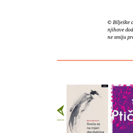
© Bilješke 
njihove dod
ne smiju pr