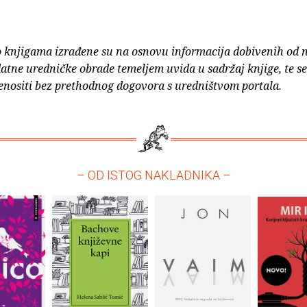
o knjigama izrađene su na osnovu informacija dobivenih od 
atne uredničke obrade temeljem uvida u sadržaj knjige, te s
enositi bez prethodnog dogovora s uredništvom portala.
– OD ISTOG NAKLADNIKA –