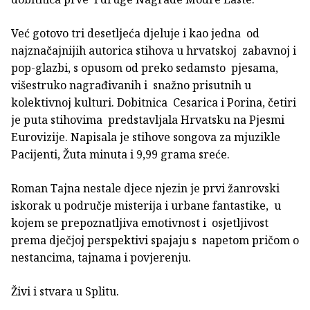
Već gotovo tri desetljeća djeluje i kao jedna od
najznačajnijih autorica stihova u hrvatskoj zabavnoj i
pop-glazbi, s opusom od preko sedamsto pjesama,
višestruko nagrađivanih i snažno prisutnih u
kolektivnoj kulturi. Dobitnica Cesarica i Porina, četiri
je puta stihovima predstavljala Hrvatsku na Pjesmi
Eurovizije. Napisala je stihove songova za mjuzikle
Pacijenti, Žuta minuta i 9,99 grama sreće.
Roman Tajna nestale djece njezin je prvi žanrovski
iskorak u područje misterija i urbane fantastike, u
kojem se prepoznatljiva emotivnost i osjetljivost
prema dječjoj perspektivi spajaju s napetom pričom o
nestancima, tajnama i povjerenju.
Živi i stvara u Splitu.