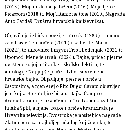
(2015.), Moji misle da ja lažem (2016.), Moje ljeto s
Picassom (2018.) i Moj Titanic ne tone (2019., Nagrada
Anto Gardaš Društva hrvatskih književnika).
Objavila je i zbirku poezije Jutrooki (1986.), romane
za odrasle Gen anđela (2011.) i La Petite Marie
(2022.), te slikovnice Pingvin Frio i Ledenjak (2021.) i
Upomoć! Mene je strah! (2024.). Bajke, priče i pjesme
uvrštene su joj u čitanke i školsku lektiru, te
antologije Najljepše priče i Izbor suvremene
hrvatske bajke. Objavljuje pjesme i priče u
časopisima, a njen esej o Pipi Dugoj Čarapi objavljen
je u knjizi Spisateljice biraju. Bajka Čampro
dramatizirana je i izvođena u Gradskom kazalištu
lutaka Split, a njene bajke i priče ekranizirala je
Hrvatska televizija. Dvostruka je nositeljica nagrade
Zlatno pero za najboljeg mladog književnika, te
dobitnica prve i druge Nagrade Modre Laste.