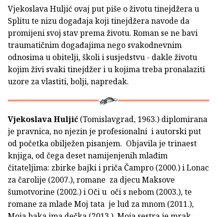
Vjekoslava Huljić ovaj put piše o životu tinejdžera u
Splitu te nizu događaja koji tinejdžera navode da
promijeni svoj stav prema životu. Roman se ne bavi
traumatičnim događajima nego svakodnevnim
odnosima u obitelji, školi i susjedstvu - dakle životu
kojim živi svaki tinejdžer i u kojima treba pronalaziti
uzore za vlastiti, bolji, napredak.
Vjekoslava Huljić
(Tomislavgrad, 1963.) diplomirana
je pravnica, no njezin je profesionalni i autorski put
od početka obilježen pisanjem. Objavila je trinaest
knjiga, od čega deset namijenjenih mlađim
čitateljima: zbirke bajki i priča Čampro (2000.) i Lonac
za čarolije (2007.), romane za djecu Maksove
šumotvorine (2002.) i Oči u oči s nebom (2003.), te
romane za mlade Moj tata je lud za mnom (2011.),
Moja baka ima dečka (2013.), Moja sestra je mrak