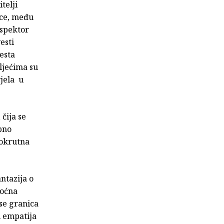
telji
ece, među
nspektor
esti
esta
ljećima su
vjela u
čija se
pno
i okrutna
ntazija o
moćna
 se granica
i empatija