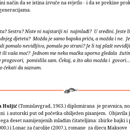
ini način da se istina izvuče na svjetlo - i da se prekine pro
 generacijama.
ta? Sestru? Niste ni najstariji ni najmlađi? U sredini. Jeste li
dnjeg djeteta? Možda je samo bapska priča, a možda i ne. Jes
li pomalo nevidljivo, pomalo po strani? Je li taj plašt nevidlj
st ili vaša moć? Jednom me neka mačka uporno gledala žuti
 progovori, pomislila sam. Čekaj, a što ako možda i govori
o čekati da saznam.
 Huljić
(Tomislavgrad, 1963.) diplomirana je pravnica, no 
ni i autorski put od početka obilježen pisanjem. Objavila j
čega deset namijenjenih mlađim čitateljima: zbirke bajki i 
00.) i Lonac za čarolije (2007.), romane za djecu Maksove