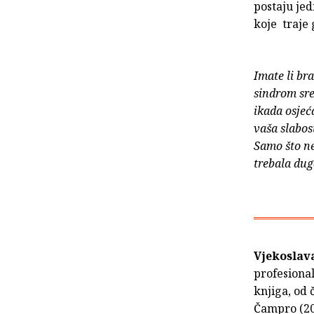
postaju jed
koje traje
Imate li bra
sindrom sre
ikada osjeća
vaša slabo
Samo što ne
trebala dug
Vjekoslava
profesional
knjiga, od 
Čampro (20