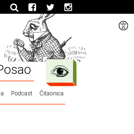
Posao
ga
Podcast
Čitaonica