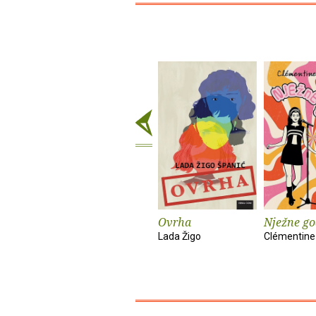
Ovrha
Nježne go
Lada Žigo
Clémentine