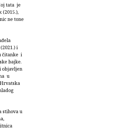
oj tata je
 (2015.),
anic ne tone
nđela
(2021.) i
u čitanke i
ske bajke.
i objavljen
ena u
e Hrvatska
 mladog
a stihova u
a,
bitnica