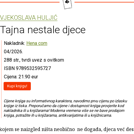
VJEKOSLAVA HULJIĆ
Tajna nestale djece
Nakladnik:
Hena com
04/2026.
288 str., tvrdi uvez s ovitkom
ISBN 9789532595727
Cijena: 21.90 eur
Kupi knjigu!
Cijene knjiga su informativnog karaktera, navodimo prvu cijenu po izlasku
knjige iz tiska. Preporučamo da cijene i dostupnost knjiga provjerite kod
nakladnika ili u knjižarama! Moderna vremena više se ne bave prodajom
knjiga, potražite ih u knjižarama, antikvarijatima ili u knjižnicama.
 kojem se naizgled ništa neobično ne događa, djeca već de