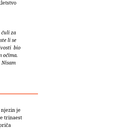
kletstvo
 čuli za
te li se
ivosti bio
m očima.
… Nisam
njezin je
e trinaest
priča