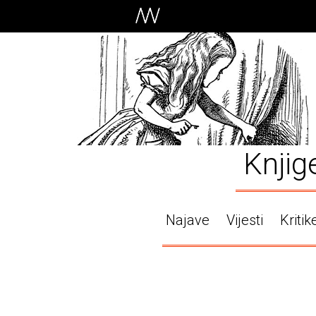
Knjig
Najave
Vijesti
Kritik