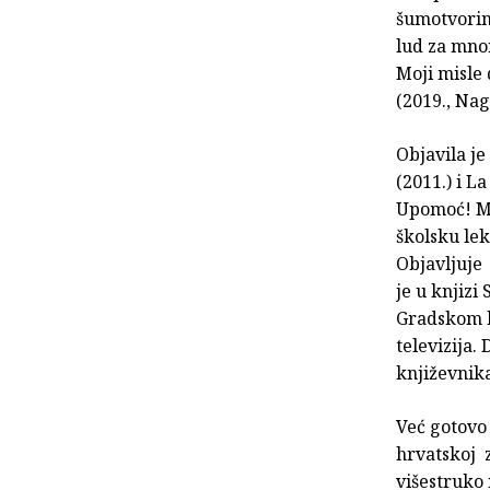
šumotvorine
lud za mnom
Moji misle 
(2019., Na
Objavila je
(2011.) i L
Upomoć! Men
školsku lek
Objavljuje 
je u knjizi
Gradskom ka
televizija.
književnik
Već gotovo 
hrvatskoj 
višestruko 