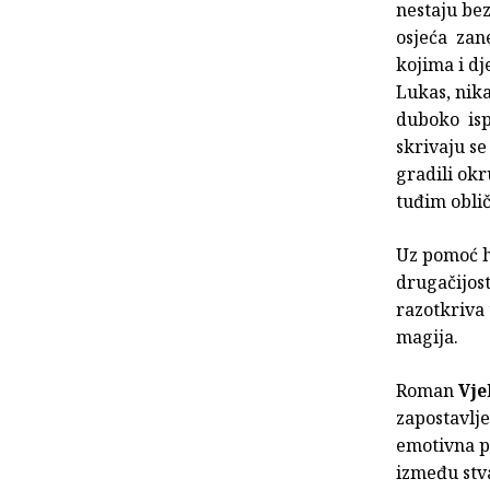
nestaju bez
osjeća zan
kojima i dj
Lukas, nika
duboko isp
skrivaju s
gradili okr
tuđim oblič
Uz pomoć hr
drugačijos
razotkriva 
magija.
Roman
Vje
zapostavlje
emotivna pr
između stv