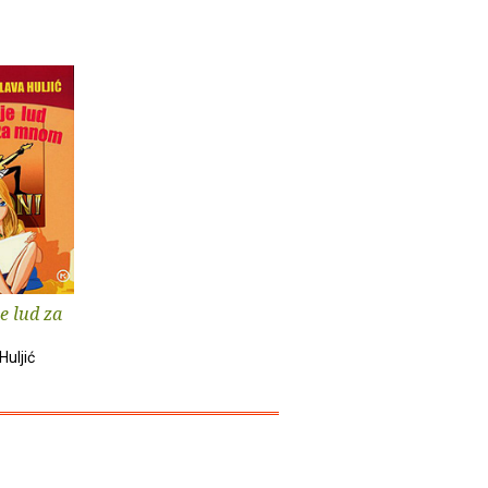
e lud za
Huljić