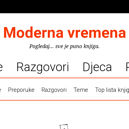
Moderna vremena
Pogledaj... sve je puno knjiga.
e
Razgovori
Djeca
e
Preporuke
Razgovori
Teme
Top lista knji