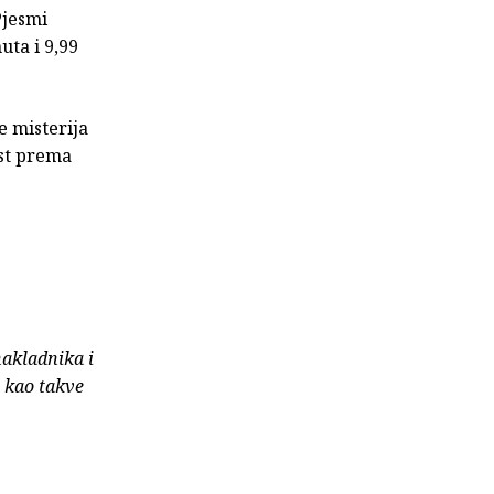
Pjesmi
uta i 9,99
e misterija
ost prema
nakladnika i
e kao takve