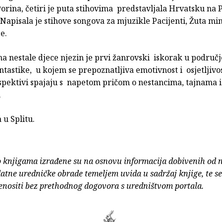
Porina, četiri je puta stihovima predstavljala Hrvatsku na 
 Napisala je stihove songova za mjuzikle Pacijenti, Žuta min
e.
 nestale djece njezin je prvi žanrovski iskorak u područj
ntastike, u kojem se prepoznatljiva emotivnost i osjetljiv
rspektivi spajaju s napetom pričom o nestancima, tajnama i
.
a u Splitu.
o knjigama izrađene su na osnovu informacija dobivenih od 
atne uredničke obrade temeljem uvida u sadržaj knjige, te s
enositi bez prethodnog dogovora s uredništvom portala.