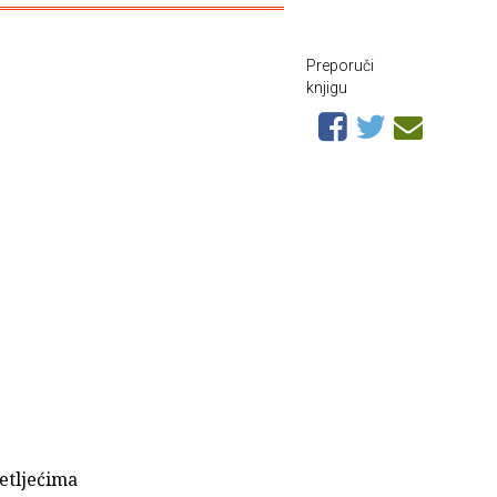
Preporuči
knjigu
setljećima