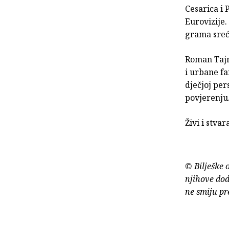
Cesarica i 
Eurovizije.
grama sreć
Roman Tajna
i urbane fa
dječjoj pe
povjerenju
Živi i stvar
© Bilješke 
njihove dod
ne smiju pr