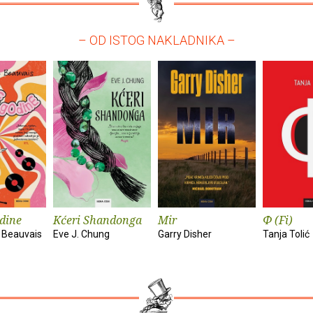
– OD ISTOG NAKLADNIKA –
dine
Kćeri Shandonga
Mir
Φ (Fi)
 Beauvais
Eve J. Chung
Garry Disher
Tanja Tolić