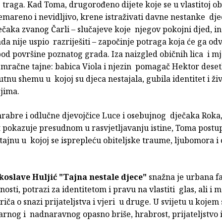
 traga. Kad Toma, drugorođeno dijete koje se u vlastitoj obi
emareno i nevidljivo, krene istraživati davne nestanke dj
ečaka zvanog Čarli – slučajeve koje njegov pokojni djed, i
da nije uspio razriješiti – započinje potraga koja će ga odv
od površine poznatog grada. Iza naizgled običnih lica i mj
e mračne tajne: babica Viola i njezin pomagač Hektor deset
utnu shemu u kojoj su djeca nestajala, gubila identitet i ži
jima.
abre i odlučne djevojčice Luce i osebujnog dječaka Roka, 
t pokazuje presudnom u rasvjetljavanju istine, Toma postu
tajnu u kojoj se isprepleću obiteljske traume, ljubomora 
koslave Huljić
"Tajna nestale djece"
snažna je urbana fa
nosti, potrazi za identitetom i pravu na vlastiti glas, ali i 
iča o snazi prijateljstva i vjeri u druge. U svijetu u kojem
arnog i nadnaravnog opasno briše, hrabrost, prijateljstvo 