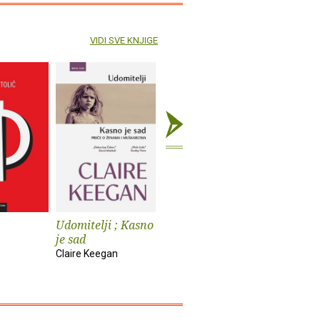
VIDI SVE KNJIGE
Udomitelji ; Kasno
Čast
Teška vo
je sad
Elif Shafak
Pia Prezelj
Claire Keegan