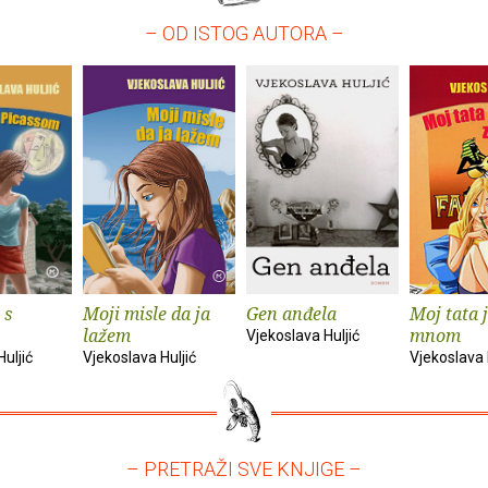
– OD ISTOG AUTORA –
 s
Moji misle da ja
Gen anđela
Moj tata j
lažem
mnom
Vjekoslava Huljić
uljić
Vjekoslava Huljić
Vjekoslava 
– PRETRAŽI SVE KNJIGE –