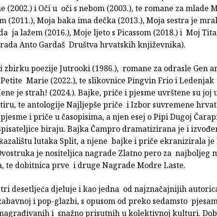
 (2002.) i Oči u oči s nebom (2003.), te romane za mlade M
 (2011.), Moja baka ima dečka (2013.), Moja sestra je mrak
da ja lažem (2016.), Moje ljeto s Picassom (2018.) i Moj Tit
grada Anto Gardaš Društva hrvatskih književnika).
 i zbirku poezije Jutrooki (1986.), romane za odrasle Gen a
a Petite Marie (2022.), te slikovnice Pingvin Frio i Ledenjak 
e je strah! (2024.). Bajke, priče i pjesme uvrštene su joj 
tiru, te antologije Najljepše priče i Izbor suvremene hrvat
pjesme i priče u časopisima, a njen esej o Pipi Dugoj Čarap
 Spisateljice biraju. Bajka Čampro dramatizirana je i izvođ
zalištu lutaka Split, a njene bajke i priče ekranizirala j
 Dvostruka je nositeljica nagrade Zlatno pero za najboljeg
a, te dobitnica prve i druge Nagrade Modre Laste.
tri desetljeća djeluje i kao jedna od najznačajnijih autoric
zabavnoj i pop-glazbi, s opusom od preko sedamsto pjesam
nagrađivanih i snažno prisutnih u kolektivnoj kulturi. Do