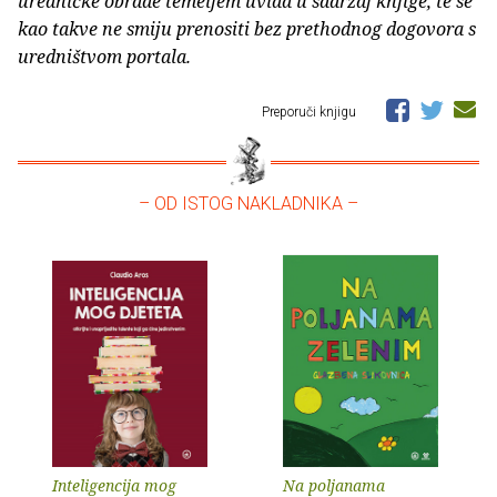
uredničke obrade temeljem uvida u sadržaj knjige, te se
kao takve ne smiju prenositi bez prethodnog dogovora s
uredništvom portala.
Preporuči knjigu
– OD ISTOG NAKLADNIKA –
Inteligencija mog
Na poljanama