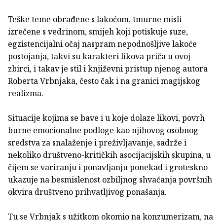
Teške teme obrađene s lakoćom, tmurne misli
izrečene s vedrinom, smijeh koji potiskuje suze,
egzistencijalni očaj naspram nepodnošljive lakoće
postojanja, takvi su karakteri likova priča u ovoj
zbirci, i takav je stil i književni pristup njenog autora
Roberta Vrbnjaka, često čak i na granici magijskog
realizma.
Situacije kojima se bave i u koje dolaze likovi, povrh
burne emocionalne podloge kao njihovog osobnog
sredstva za snalaženje i preživljavanje, sadrže i
nekoliko društveno-kritičkih asocijacijskih skupina, u
čijem se variranju i ponavljanju ponekad i groteskno
ukazuje na besmislenost ozbiljnog shvaćanja površnih
okvira društveno prihvatljivog ponašanja.
Tu se Vrbnjak s užitkom okomio na konzumerizam, na