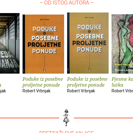
– OD ISTOG AUTORA –
Poduke iz posebne
Poduke iz posebne
Pjesme k
a
proljetne ponude
proljetne ponude
lutka
jak
Robert Vrbnjak
Robert Vrbnjak
Robert Vrb