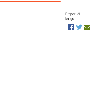
Preporuči
knjigu