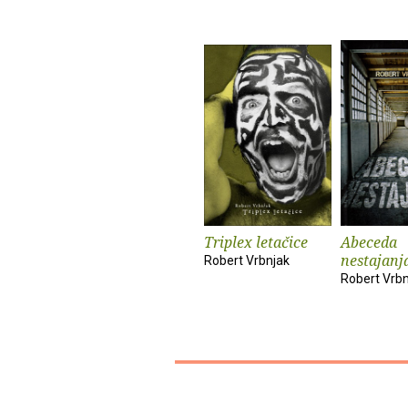
Triplex letačice
Abeceda
nestajanj
Robert Vrbnjak
Robert Vrbn