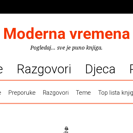
Moderna vremena
Pogledaj... sve je puno knjiga.
e
Razgovori
Djeca
e
Preporuke
Razgovori
Teme
Top lista knji