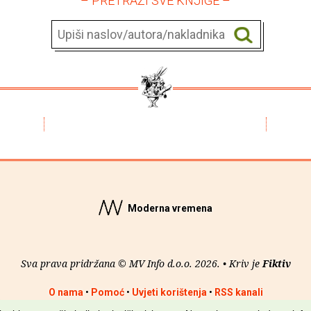
– PRETRAŽI SVE KNJIGE –
Moderna vremena
Sva prava pridržana © MV Info d.o.o. 2026. • Kriv je
Fiktiv
O nama
•
Pomoć
•
Uvjeti korištenja
•
RSS kanali