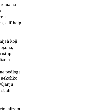
pisana na
 i
ren
m, self-help
ijeh koji
ojanja,
pristup
lizma.
lne podloge
i nekoliko
avljanju
vršnih
cionalizam,