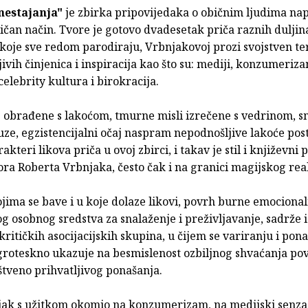
nestajanja"
je zbirka pripovijedaka o običnim ljudima na
čan način. Tvore je gotovo dvadesetak priča raznih duljina
 koje sve redom parodiraju, Vrbnjakovoj prozi svojstven te
ivih činjenica i inspiracija kao što su: mediji, konzumeriza
 celebrity kultura i birokracija.
 obrađene s lakoćom, tmurne misli izrečene s vedrinom, sm
uze, egzistencijalni očaj naspram nepodnošljive lakoće post
akteri likova priča u ovoj zbirci, i takav je stil i književni 
ra Roberta Vrbnjaka, često čak i na granici magijskog rea
ojima se bave i u koje dolaze likovi, povrh burne emociona
g osobnog sredstva za snalaženje i preživljavanje, sadrže 
ritičkih asocijacijskih skupina, u čijem se variranju i pon
groteskno ukazuje na besmislenost ozbiljnog shvaćanja po
štveno prihvatljivog ponašanja.
jak s užitkom okomio na konzumerizam, na medijski senza