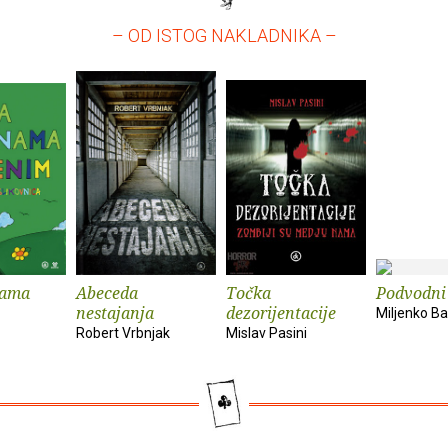
– OD ISTOG NAKLADNIKA –
nama
Abeceda
Točka
Podvodni 
nestajanja
dezorijentacije
Miljenko B
Robert Vrbnjak
Mislav Pasini