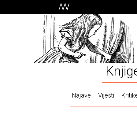
Knjig
Najave
Vijesti
Kritik