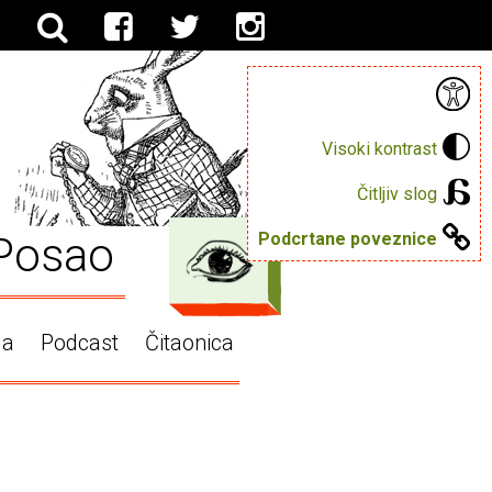
Visoki kontrast
Čitljiv slog
Posao
Podcrtane poveznice
ga
Podcast
Čitaonica