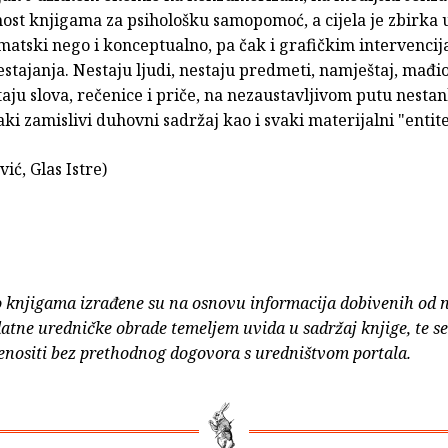
nost knjigama za psihološku samopomoć, a cijela je zbirka 
matski nego i konceptualno, pa čak i grafičkim intervenci
tajanja. Nestaju ljudi, nestaju predmeti, namještaj, mađi
taju slova, rečenice i priče, na nezaustavljivom putu nestan
ki zamislivi duhovni sadržaj kao i svaki materijalni "entit
ić, Glas Istre)
o knjigama izrađene su na osnovu informacija dobivenih od 
atne uredničke obrade temeljem uvida u sadržaj knjige, te s
enositi bez prethodnog dogovora s uredništvom portala.