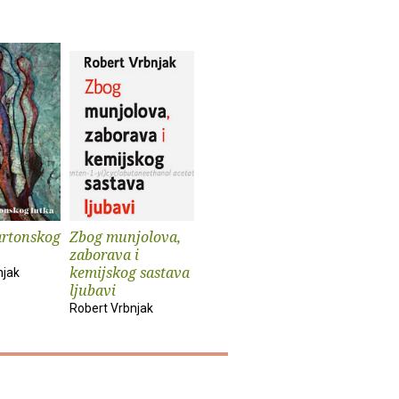
artonskog
Zbog munjolova,
zaborava i
kemijskog sastava
njak
ljubavi
Robert Vrbnjak