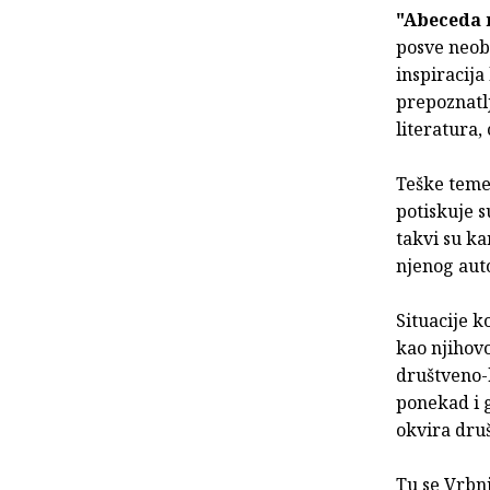
"Abeceda 
posve neobi
inspiracija
prepoznatlj
literatura,
Teške teme
potiskuje s
takvi su kar
njenog auto
Situacije k
kao njihovo
društveno-k
ponekad i 
okvira dru
Tu se Vrbn