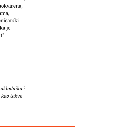
uokvirena,
jama,
oničarski
ka je
et".
nakladnika i
e kao takve