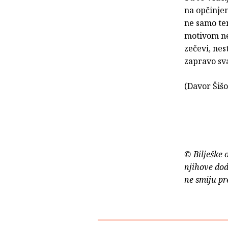
na opčinje
ne samo te
motivom nes
zečevi, nes
zapravo sva
(Davor Šišov
© Bilješke 
njihove dod
ne smiju pr