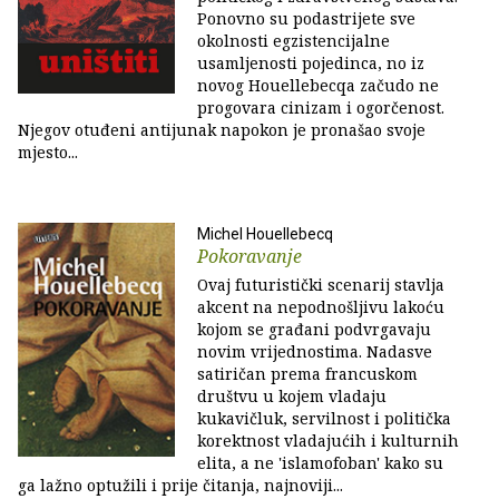
Ponovno su podastrijete sve
okolnosti egzistencijalne
usamljenosti pojedinca, no iz
novog Houellebecqa začudo ne
progovara cinizam i ogorčenost.
Njegov otuđeni antijunak napokon je pronašao svoje
mjesto...
Michel Houellebecq
Pokoravanje
Ovaj futuristički scenarij stavlja
akcent na nepodnošljivu lakoću
kojom se građani podvrgavaju
novim vrijednostima. Nadasve
satiričan prema francuskom
društvu u kojem vladaju
kukavičluk, servilnost i politička
korektnost vladajućih i kulturnih
elita, a ne 'islamofoban' kako su
ga lažno optužili i prije čitanja, najnoviji...