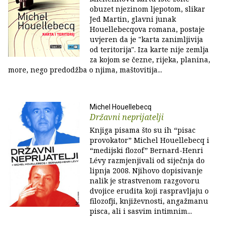
obuzet njezinom ljepotom, slikar
Jed Martin, glavni junak
Houellebecqova romana, postaje
uvjeren da je "karta zanimljivija
od teritorija". Iza karte nije zemlja
za kojom se čezne, rijeka, planina,
more, nego predodžba o njima, maštovitija...
Michel Houellebecq
Državni neprijatelji
Knjiga pisama što su ih “pisac
provokator” Michel Houellebecq i
“medijski flozof” Bernard-Henri
Lévy razmjenjivali od siječnja do
lipnja 2008. Njihovo dopisivanje
nalik je strastvenom razgovoru
dvojice erudita koji raspravljaju o
filozofji, književnosti, angažmanu
pisca, ali i sasvim intimnim...