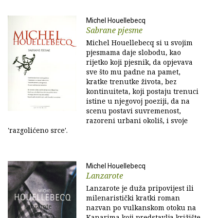
Michel Houellebecq
Sabrane pjesme
Michel Houellebecq si u svojim
pjesmama daje slobodu, kao
rijetko koji pjesnik, da opjevava
sve što mu padne na pamet,
kratke trenutke života, bez
kontinuiteta, koji postaju trenuci
istine u njegovoj poeziji, da na
scenu postavi suvremenost,
razoreni urbani okoliš, i svoje
'razgolićeno srce'.
Michel Houellebecq
Lanzarote
Lanzarote je duža pripovijest ili
milenaristički kratki roman
nazvan po vulkanskom otoku na
Kanarima koji predstavlja križište