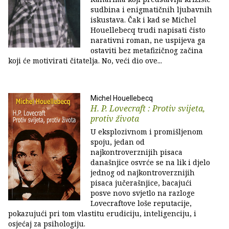
sudbina i enigmatičnih ljubavnih
iskustava. Čak i kad se Michel
Houellebecq trudi napisati čisto
narativni roman, ne uspijeva ga
ostaviti bez metafizičnog začina
koji će motivirati čitatelja. No, veći dio ove...
Michel Houellebecq
H. P. Lovecraft : Protiv svijeta,
protiv života
U eksplozivnom i promišljenom
spoju, jedan od
najkontroverznijih pisaca
današnjice osvrće se na lik i djelo
jednog od najkontroverznijih
pisaca jučerašnjice, bacajući
posve novo svjetlo na razloge
Lovecraftove loše reputacije,
pokazujući pri tom vlastitu erudiciju, inteligenciju, i
osjećaj za psihologiju.