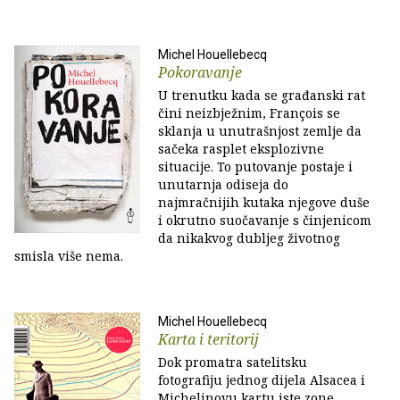
Michel Houellebecq
Pokoravanje
U trenutku kada se građanski rat
čini neizbježnim, François se
sklanja u unutrašnjost zemlje da
sačeka rasplet eksplozivne
situacije. To putovanje postaje i
unutarnja odiseja do
najmračnijih kutaka njegove duše
i okrutno suočavanje s činjenicom
da nikakvog dubljeg životnog
smisla više nema.
Michel Houellebecq
Karta i teritorij
Dok promatra satelitsku
fotografiju jednog dijela Alsacea i
Michelinovu kartu iste zone