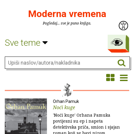
Moderna vremena
Pogledaj... sve je puno knjiga.
Sve teme
Orhan Pamuk
Noći kuge
'Noći kuge' Orhana Pamuka
povijesni su ep i napeta
detektivska priča, smion i sjajan
roman koji se bavi nizom