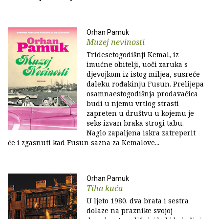
Orhan Pamuk
Muzej nevinosti
Tridesetogodišnji Kemal, iz
imućne obitelji, uoči zaruka s
djevojkom iz istog miljea, susreće
daleku rođakinju Fusun. Prelijepa
osamnaestogodišnja prodavačica
budi u njemu vrtlog strasti
zapreten u društvu u kojemu je
seks izvan braka strogi tabu.
Naglo zapaljena iskra zatreperit
će i zgasnuti kad Fusun sazna za Kemalove...
Orhan Pamuk
Tiha kuća
U ljeto 1980. dva brata i sestra
dolaze na praznike svojoj