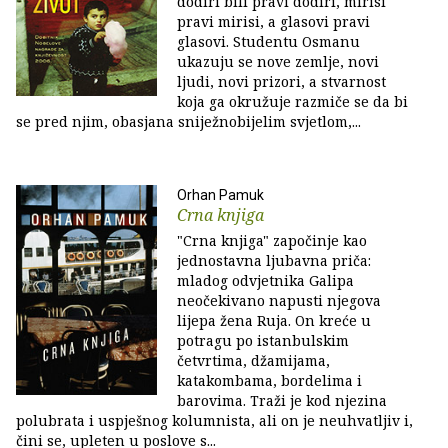
dodiri bili pravi dodiri, mirisi
pravi mirisi, a glasovi pravi
glasovi. Studentu Osmanu
ukazuju se nove zemlje, novi
ljudi, novi prizori, a stvarnost
koja ga okružuje razmiče se da bi
se pred njim, obasjana sniježnobijelim svjetlom,...
Orhan Pamuk
Crna knjiga
"Crna knjiga" započinje kao
jednostavna ljubavna priča:
mladog odvjetnika Galipa
neočekivano napusti njegova
lijepa žena Ruja. On kreće u
potragu po istanbulskim
četvrtima, džamijama,
katakombama, bordelima i
barovima. Traži je kod njezina
polubrata i uspješnog kolumnista, ali on je neuhvatljiv i,
čini se, upleten u poslove s...