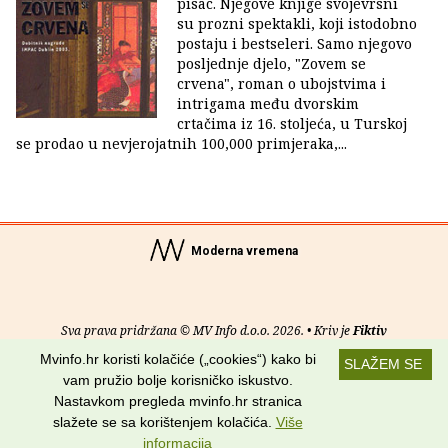
pisac. Njegove knjige svojevrsni
su prozni spektakli, koji istodobno
postaju i bestseleri. Samo njegovo
posljednje djelo, "Zovem se
crvena", roman o ubojstvima i
intrigama među dvorskim
crtačima iz 16. stoljeća, u Turskoj
se prodao u nevjerojatnih 100,000 primjeraka,...
Moderna vremena
Sva prava pridržana © MV Info d.o.o. 2026. • Kriv je
Fiktiv
Mvinfo.hr koristi kolačiće („cookies“) kako bi
SLAŽEM SE
O nama
•
Pomoć
•
Uvjeti korištenja
•
RSS kanali
vam pružio bolje korisničko iskustvo.
Nastavkom pregleda mvinfo.hr stranica
Potraži nas na:
slažete se sa korištenjem kolačića.
Više
informacija