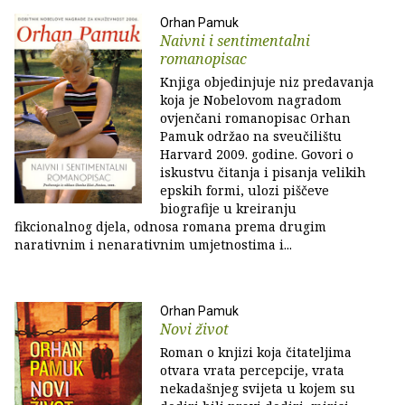
Orhan Pamuk
Naivni i sentimentalni
romanopisac
Knjiga objedinjuje niz predavanja
koja je Nobelovom nagradom
ovjenčani romanopisac Orhan
Pamuk održao na sveučilištu
Harvard 2009. godine. Govori o
iskustvu čitanja i pisanja velikih
epskih formi, ulozi piščeve
biografije u kreiranju
fikcionalnog djela, odnosa romana prema drugim
narativnim i nenarativnim umjetnostima i...
Orhan Pamuk
Novi život
Roman o knjizi koja čitateljima
otvara vrata percepcije, vrata
nekadašnjeg svijeta u kojem su