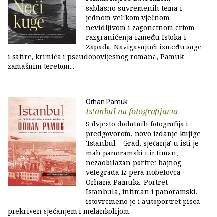
sablasno suvremenih tema i
jednom velikom vječnom:
nevidljivom i zagonetnom crtom
razgraničenja između Istoka i
Zapada. Navigavajući između sage
i satire, krimića i pseudopovijesnog romana, Pamuk
zamašnim teretom...
Orhan Pamuk
Istanbul na fotografijama
S dvjesto dodatnih fotografija i
predgovorom, novo izdanje knjige
'Istanbul – Grad, sjećanja' u isti je
mah panoramski i intiman,
nezaobilazan portret bajnog
velegrada iz pera nobelovca
Orhana Pamuka. Portret
Istanbula, intiman i panoramski,
istovremeno je i autoportret pisca
prekriven sjećanjem i melankolijom.