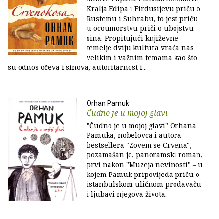
Kralja Edipa i Firdusijevu priču o
Rustemu i Suhrabu, to jest priču
u ocoumorstvu priči o ubojstvu
sina. Propitujući književne
temelje dviju kultura vraća nas
velikim i važnim temama kao što
su odnos očeva i sinova, autoritarnost i...
Orhan Pamuk
Čudno je u mojoj glavi
"Čudno je u mojoj glavi" Orhana
Pamuka, nobelovca i autora
bestsellera "Zovem se Crvena",
pozamašan je, panoramski roman,
prvi nakon "Muzeja nevinosti" – u
kojem Pamuk pripovijeda priču o
istanbulskom uličnom prodavaču
i ljubavi njegova života.