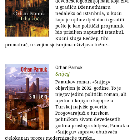
devedesetogodišnjoj baki koja živi
u gradiću Džennethisaru
nedaleko od Istanbula, u kuću
koju je njihov djed dao izgraditi
pošto je kao politički prognanik
bio prisiljen napustiti Istanbul.
Kućni sluga Redžep, tihi
promatrač, u svojim sjećanjima oživljava tužne...
Orhan Pamuk
Snijeg
Pamukov roman «Snijeg»
objavljen je 2002. godine. To je
njegov jedini politički roman, ali
ujedno i knjiga o kojoj se u
Turskoj najviše govorilo.
Progovarajući o turskom
političkom životu devedesetih
godina prošloga stoljeća, Pamuk u
«Snijegu» zapravo obuhvaća
cjelokupan proces modernizacije turske...