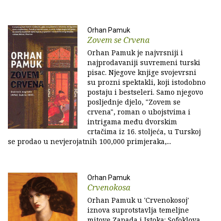
Orhan Pamuk
Zovem se Crvena
Orhan Pamuk je najvrsniji i
najprodavaniji suvremeni turski
pisac. Njegove knjige svojevrsni
su prozni spektakli, koji istodobno
postaju i bestseleri. Samo njegovo
posljednje djelo, "Zovem se
crvena", roman o ubojstvima i
intrigama među dvorskim
crtačima iz 16. stoljeća, u Turskoj
se prodao u nevjerojatnih 100,000 primjeraka,...
Orhan Pamuk
Crvenokosa
Orhan Pamuk u 'Crvenokosoj'
iznova suprotstavlja temeljne
mitove Zapada i Istoka: Sofoklova