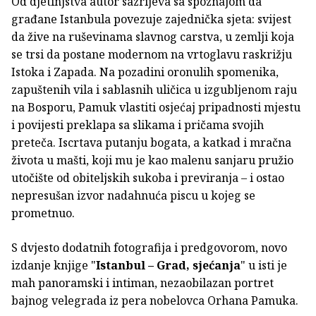
Od djetinjstva autor sazrijeva sa spoznajom da
građane Istanbula povezuje zajednička sjeta: svijest
da žive na ruševinama slavnog carstva, u zemlji koja
se trsi da postane modernom na vrtoglavu raskrižju
Istoka i Zapada. Na pozadini oronulih spomenika,
zapuštenih vila i sablasnih uličica u izgubljenom raju
na Bosporu, Pamuk vlastiti osjećaj pripadnosti mjestu
i povijesti preklapa sa slikama i pričama svojih
preteča. Iscrtava putanju bogata, a katkad i mračna
života u mašti, koji mu je kao malenu sanjaru pružio
utočište od obiteljskih sukoba i previranja – i ostao
nepresušan izvor nadahnuća piscu u kojeg se
prometnuo.
S dvjesto dodatnih fotografija i predgovorom, novo
izdanje knjige "
Istanbul – Grad, sjećanja
" u isti je
mah panoramski i intiman, nezaobilazan portret
bajnog velegrada iz pera nobelovca Orhana Pamuka.