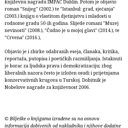
književnu nagradu IMPAC Dublin. Potom je objavio
roman "Snijeg" (2002.) te "Istanbul: grad, sjećanja"
(2003.) knjigu o vlastitom djetinjstvu i mladosti u
rodnome gradu 50-ih godina. Slijede romani "Muzej
nevinosti" (2008.), "Čudno je u mojoj glavi" (2014.), te
"Crvena" (2016.),
Objavio je i zbirke odabranih eseja, članaka, kritika,
reportaža, putopisa i poetičkih razmišljanja. Istaknuti
je borac za ljudska prava i demokratizaciju; zbog
liberalnih nazora često je izložen osudi i prijetnjama
konzervativnih krugova u Turskoj. Dobitnik je
Nobelove nagrade za književnost 2006.
© Bilješke o knjigama izrađene su na osnovu
informacija dobivenih od nakladnika i njihove dodatne