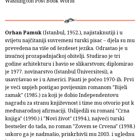
Washington Post Book World
Orhan Pamuk
(Istanbul, 1952.), najistaknutiji i u
svijetu najčitaniji suvremeni turski pisac – djela su mu
prevedena na više od šezdeset jezika. Odrastao je u
imućnoj prozapadnjačkoj obitelji. Studirao je tri
godine arhitekturu i bavio se slikarstvom; diplomirao
je 1977. novinarstvo (Istanbul Üniversitesi), a
usavršavao se i u Americi. Pisati je počeo 1970-ih. Prvi
je veći uspjeh postigao povijesnim romanom "Bijeli
zamak" (1985.) za koji je dobio Independentovu
nagradu za stranu književnost i time mu otvorio put k
međunarodnoj afirmaciji. Uslijedili su romani "Crna
knjiga" (1990.) i "Novi život" (1994.), najveći turski
bestseler do tada, no roman "Zovem se Crvena" (1998.)
uskoro ga je nadmašio, priskrbivši mu 2003. i uglednu