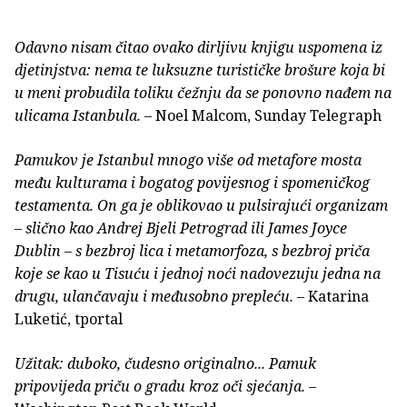
Odavno nisam čitao ovako dirljivu knjigu uspomena iz
djetinjstva: nema te luksuzne turističke brošure koja bi
u meni probudila toliku čežnju da se ponovno nađem na
ulicama Istanbula.
– Noel Malcom, Sunday Telegraph
Pamukov je Istanbul mnogo više od metafore mosta
među kulturama i bogatog povijesnog i spomeničkog
testamenta. On ga je oblikovao u pulsirajući organizam
– slično kao Andrej Bjeli Petrograd ili James Joyce
Dublin – s bezbroj lica i metamorfoza, s bezbroj priča
koje se kao u Tisuću i jednoj noći nadovezuju jedna na
drugu, ulančavaju i međusobno prepleću.
– Katarina
Luketić, tportal
Užitak: duboko, čudesno originalno... Pamuk
pripovijeda priču o gradu kroz oči sjećanja.
–