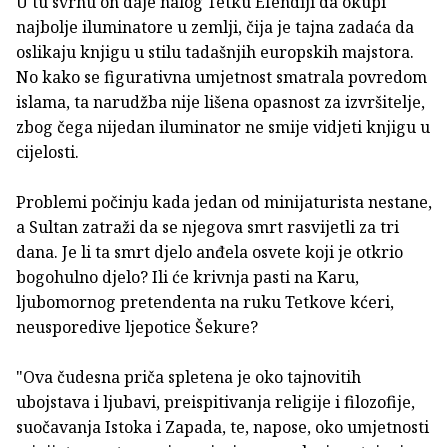
U tu svrhu on daje nalog Tetku Efendiji da okupi
najbolje iluminatore u zemlji, čija je tajna zadaća da
oslikaju knjigu u stilu tadašnjih europskih majstora.
No kako se figurativna umjetnost smatrala povredom
islama, ta narudžba nije lišena opasnost za izvršitelje,
zbog čega nijedan iluminator ne smije vidjeti knjigu u
cijelosti.
Problemi počinju kada jedan od minijaturista nestane,
a Sultan zatraži da se njegova smrt rasvijetli za tri
dana. Je li ta smrt djelo anđela osvete koji je otkrio
bogohulno djelo? Ili će krivnja pasti na Karu,
ljubomornog pretendenta na ruku Tetkove kćeri,
neusporedive ljepotice Šekure?
"Ova čudesna priča spletena je oko tajnovitih
ubojstava i ljubavi, preispitivanja religije i filozofije,
suočavanja Istoka i Zapada, te, napose, oko umjetnosti