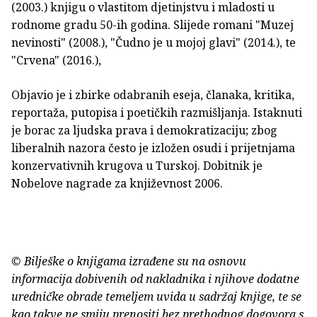
(2003.) knjigu o vlastitom djetinjstvu i mladosti u
rodnome gradu 50-ih godina. Slijede romani "Muzej
nevinosti" (2008.), "Čudno je u mojoj glavi" (2014.), te
"Crvena" (2016.),
Objavio je i zbirke odabranih eseja, članaka, kritika,
reportaža, putopisa i poetičkih razmišljanja. Istaknuti
je borac za ljudska prava i demokratizaciju; zbog
liberalnih nazora često je izložen osudi i prijetnjama
konzervativnih krugova u Turskoj. Dobitnik je
Nobelove nagrade za književnost 2006.
© Bilješke o knjigama izrađene su na osnovu
informacija dobivenih od nakladnika i njihove dodatne
uredničke obrade temeljem uvida u sadržaj knjige, te se
kao takve ne smiju prenositi bez prethodnog dogovora s