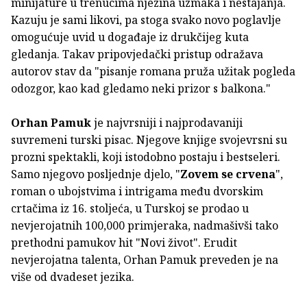
minijature u trenucima njezina uzmaka i nestajanja.
Kazuju je sami likovi, pa stoga svako novo poglavlje
omogućuje uvid u događaje iz drukčijeg kuta
gledanja. Takav pripovjedački pristup odražava
autorov stav da "pisanje romana pruža užitak pogleda
odozgor, kao kad gledamo neki prizor s balkona."
Orhan Pamuk
je najvrsniji i najprodavaniji
suvremeni turski pisac. Njegove knjige svojevrsni su
prozni spektakli, koji istodobno postaju i bestseleri.
Samo njegovo posljednje djelo, "
Zovem se crvena
",
roman o ubojstvima i intrigama među dvorskim
crtačima iz 16. stoljeća, u Turskoj se prodao u
nevjerojatnih 100,000 primjeraka, nadmašivši tako
prethodni pamukov hit "Novi život". Erudit
nevjerojatna talenta, Orhan Pamuk preveden je na
više od dvadeset jezika.