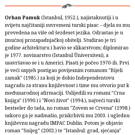
Orhan Pamuk
(Istanbul, 1952.), najistaknutiji i u
svijetu najčitaniji suvremeni turski pisac – djela su mu
prevedena na više od šezdeset jezika. Odrastao je u
imućnoj prozapadnjačkoj obitelji. Studirao je tri
godine arhitekturu i bavio se slikarstvom; diplomirao
je 1977. novinarstvo (Istanbul Üniversitesi), a
usavršavao se i u Americi. Pisati je počeo 1970-ih. Prvi
je veći uspjeh postigao povijesnim romanom "Bijeli
zamak" (1985.) za koji je dobio Independentovu
nagradu za stranu književnost i time mu otvorio put k
međunarodnoj afirmaciji. Uslijedili su romani "Crna
knjiga" (1990.) i "Novi život" (1994.), najveći turski
bestseler do tada, no roman "Zovem se Crvena" (1998.)
uskoro ga je nadmašio, priskrbivši mu 2003. i uglednu
književnu nagradu IMPAC Dublin. Potom je objavio
roman "Snijeg" (2002.) te "Istanbul: grad, sjećanja"