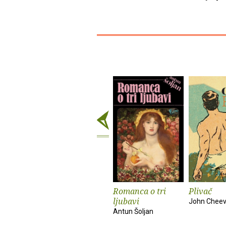
Romanca o tri
Plivač
ljubavi
John Cheev
Antun Šoljan