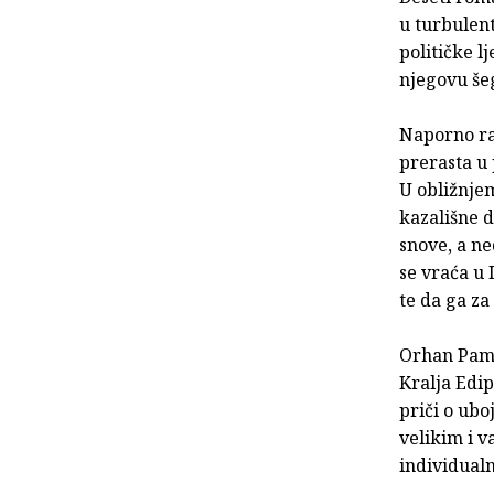
u turbulen
političke l
njegovu še
Naporno rad
prerasta u 
U obližnje
kazališne d
snove, a n
se vraća u 
te da ga z
Orhan Pamu
Kralja Edip
priči o ubo
velikim i v
individualn