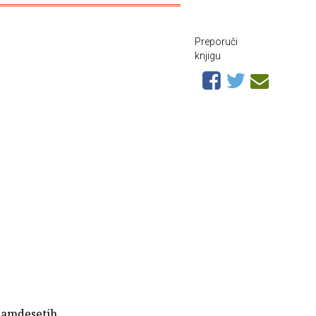
Preporuči
knjigu
samdesetih,