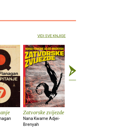
VIDI SVE KNJIGE
tanje
Zatvorske zvijezde
Kuća duhova
Kronike :
anagan
Nana Kwame Adjei-
Isabel Allende
Bob Dylan
Brenyah