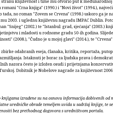
 stranu književnost i time mu otvorio put k međunarodnoj 
su romani "Crna knjiga" (1990.) i "Novi život" (1994.), najveći
do tada, no roman "Zovem se Crvena" (1998.) uskoro ga je n
i mu 2003. i uglednu književnu nagradu IMPAC Dublin. Pot
an "Snijeg" (2002.) te "Istanbul: grad, sjećanja" (2003.) knj
jetinjstvu i mladosti u rodnome gradu 50-ih godina. Slijed
nosti" (2008.), "Čudno je u mojoj glavi" (2014.), te "Crvena" 
i zbirke odabranih eseja, članaka, kritika, reportaža, putopi
azmišljanja. Istaknuti je borac za ljudska prava i demokrat
lnih nazora često je izložen osudi i prijetnjama konzervati
Turskoj. Dobitnik je Nobelove nagrade za književnost 2006
o knjigama izrađene su na osnovu informacija dobivenih od 
atne uredničke obrade temeljem uvida u sadržaj knjige, te s
enositi bez prethodnog dogovora s uredništvom portala.