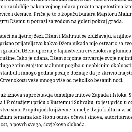
tno razdoblje nakon vojnog udara prožeto napetostima iz
jevice i desnice. Priča je to o kopaču bunara Majstoru Mahm
grtu Džemu u potrazi za vodom na goleti pokraj grada.
eći na ljetnoj žezi, Džem i Mahmut se zbližavaju, a njihov
prisno prijateljstvo kakvo Džem nikada nije ostvario sa sv
m gradiću Džem upoznaje tajanstvenu crvenokosu glumicu
ružine. Iako je udana, Džem s njome ostvaruje svoje najint
edugo zatim Majstor Mahmut pogiba u neobičnim okolnost
Istanbul i mnogo godina poslije doznaje da je skrivio majs
a Crvenokosu veže mnogo više od nekoliko besanih noći.
k iznova suprotstavlja temeljne mitove Zapada i Istoka: 
a i Firdusijevu priču o Rustemu i Suhrabu, to jest priču u
jstvu sina. Propitujući književne temelje dviju kultura vrać
ažnim temama kao što su odnos očeva i sinova, autoritarnos
ost, a povrh svega, čovjekova sloboda.