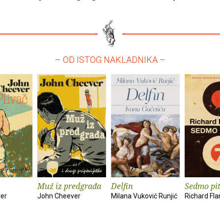
– OD ISTOG NAKLADNIKA –
Muž iz predgrađa
Delfin
Sedmo pi
er
John Cheever
Milana Vuković Runjić
Richard Fl