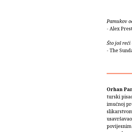
Pamukov odl
- Alex Pres
Što još reći
- The Sund
Orhan Pa
turski pisa
imućnoj pro
slikarstvom
usavršavao 
povijesnim