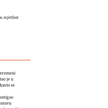
 svjetlost.
suvremeni
tao je u
 bavio se
postigao
entovu