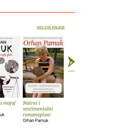
VIDI SVE KNJIGE
u mojoj
Naivni i
Novi život
Crna knj
sentimentalni
Orhan Pamuk
Orhan Pa
romanopisac
uk
Orhan Pamuk