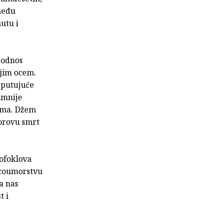
među
utu i
 odnos
ojim ocem.
 putujuće
imnije
ima. Džem
torovu smrt
Sofoklova
 ocoumorstvu
a nas
t i