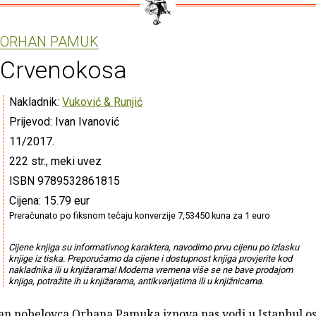
ORHAN PAMUK
Crvenokosa
Nakladnik:
Vuković & Runjić
Prijevod: Ivan Ivanović
11/2017.
222 str., meki uvez
ISBN 9789532861815
Cijena: 15.79 eur
Preračunato po fiksnom tečaju konverzije 7,53450 kuna za 1 euro
Cijene knjiga su informativnog karaktera, navodimo prvu cijenu po izlasku
knjige iz tiska. Preporučamo da cijene i dostupnost knjiga provjerite kod
nakladnika ili u knjižarama! Moderna vremena više se ne bave prodajom
knjiga, potražite ih u knjižarama, antikvarijatima ili u knjižnicama.
an nobelovca Orhana Pamuka iznova nas vodi u Istanbul o