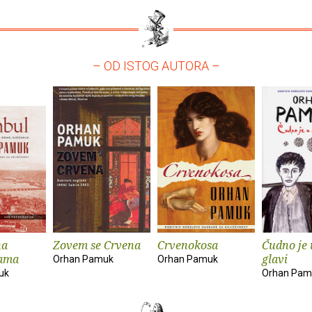
– OD ISTOG AUTORA –
na
Zovem se Crvena
Crvenokosa
Čudno je 
jama
glavi
Orhan Pamuk
Orhan Pamuk
uk
Orhan Pam