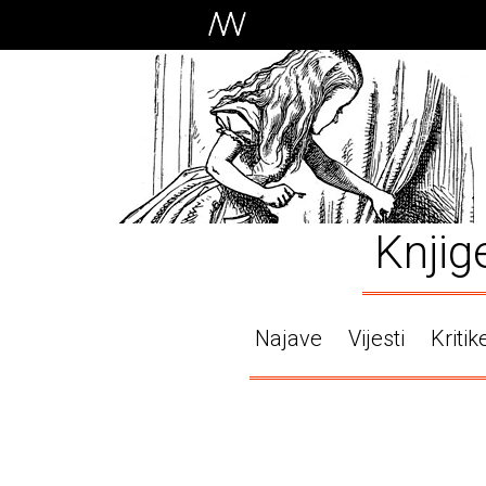
Knjig
Najave
Vijesti
Kritik