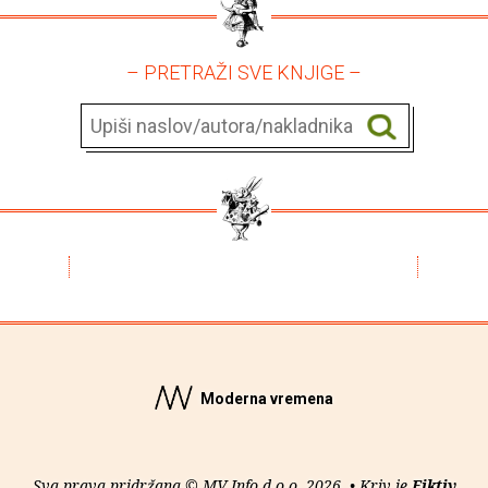
– PRETRAŽI SVE KNJIGE –
Moderna vremena
Sva prava pridržana © MV Info d.o.o. 2026. • Kriv je
Fiktiv