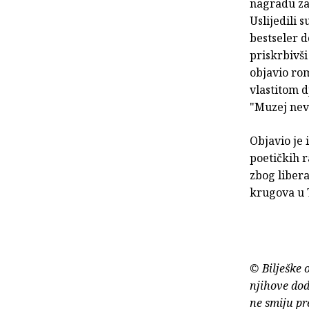
nagradu za
Uslijedili 
bestseler 
priskrbivš
objavio rom
vlastitom d
"Muzej nevi
Objavio je 
poetičkih r
zbog libera
krugova u 
© Bilješke 
njihove dod
ne smiju pr