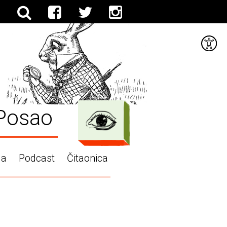
Posao
ga
Podcast
Čitaonica