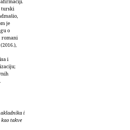
afirmaciji.
 turski
admašio,
om je
igu o
e romani
(2016.),
sa i
izaciju;
vnih
.
nakladnika i
e kao takve