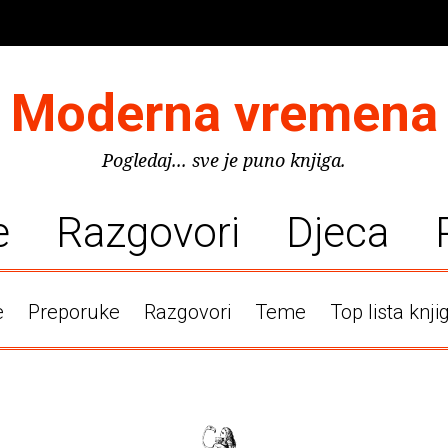
Moderna vremena
Pogledaj... sve je puno knjiga.
e
Razgovori
Djeca
e
Preporuke
Razgovori
Teme
Top lista knji