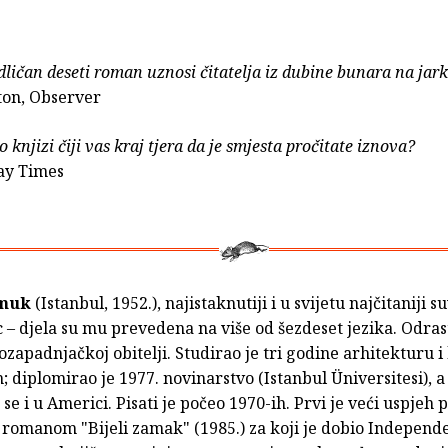
ičan deseti roman uznosi čitatelja iz dubine bunara na jarku
ton, Observer
 o knjizi čiji vas kraj tjera da je smjesta pročitate iznova?
ay Times
muk
(Istanbul, 1952.), najistaknutiji i u svijetu najčitaniji 
c – djela su mu prevedena na više od šezdeset jezika. Odras
zapadnjačkoj obitelji. Studirao je tri godine arhitekturu i
; diplomirao je 1977. novinarstvo (Istanbul Üniversitesi), a
se i u Americi. Pisati je počeo 1970-ih. Prvi je veći uspjeh 
 romanom "Bijeli zamak" (1985.) za koji je dobio Independ