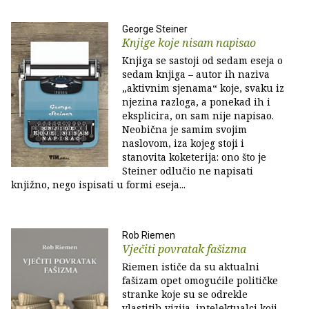
George Steiner
Knjige koje nisam napisao
Knjiga se sastoji od sedam eseja o
sedam knjiga – autor ih naziva
„aktivnim sjenama“ koje, svaku iz
njezina razloga, a ponekad ih i
eksplicira, on sam nije napisao.
Neobična je samim svojim
naslovom, iza kojeg stoji i
stanovita koketerija: ono što je
Steiner odlučio ne napisati
knjižno, nego ispisati u formi eseja...
Rob Riemen
Vječiti povratak fašizma
Riemen ističe da su aktualni
fašizam opet omogućile političke
stranke koje su se odrekle
vlastitih vizija, intelektualci koji