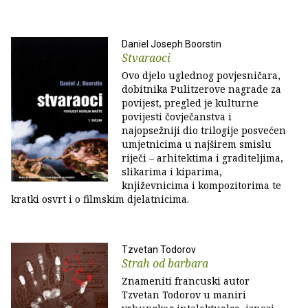
Daniel Joseph Boorstin
Stvaraoci
Ovo djelo uglednog povjesničara,
dobitnika Pulitzerove nagrade za
povijest, pregled je kulturne
povijesti čovječanstva i
najopsežniji dio trilogije posvećen
umjetnicima u najširem smislu
riječi – arhitektima i graditeljima,
slikarima i kiparima,
književnicima i kompozitorima te
kratki osvrt i o filmskim djelatnicima.
Tzvetan Todorov
Strah od barbara
Znameniti francuski autor
Tzvetan Todorov u maniri