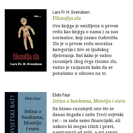
Lars Fr. H. Svendsen
Filozofija zla
Ova knjiga je smišljena u prvom
redu kao knjiga o nama i za nas
normalne, koji nismo čudovišta.
Zlo je u prvom redu moralna
kategorija i tiče se ljudskog
djelovanja. Baš kako je važno
razumjeti zbog čega činimo zlo,
važno je razjasniti kako da se
ponašamo u odnosu na to.
Elido Fazi
Istina o bankama, Montiju i euru
Da bismo razumjeli ono što se
danas događa i zašto Treći svjetski
rat – za sada samo financijski, ali
uskoro bi mogao izbiti i pravi,
najstrašniji od svih, a svi ratovi