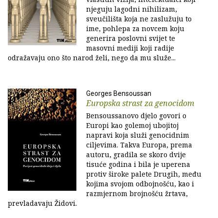
njeguju lagodni nihilizam,
sveučilišta koja ne zaslužuju to
ime, pohlepa za novcem koju
generira poslovni svijet te
masovni mediji koji radije
odražavaju ono što narod želi, nego da mu služe...
Georges Bensoussan
Europska strast za genocidom
Bensoussanovo djelo govori o
Europi kao golemoj ubojitoj
napravi koja služi genocidnim
ciljevima. Takva Europa, prema
autoru, gradila se skoro dvije
tisuće godina i bila je uperena
protiv široke palete Drugih, među
kojima svojom odbojnošću, kao i
razmjernom brojnošću žrtava,
prevladavaju Židovi.