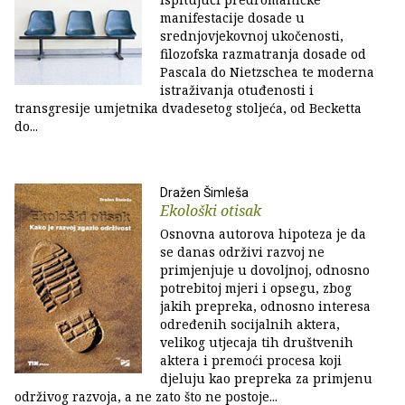
manifestacije dosade u
srednjovjekovnoj ukočenosti,
filozofska razmatranja dosade od
Pascala do Nietzschea te moderna
istraživanja otuđenosti i
transgresije umjetnika dvadesetog stoljeća, od Becketta
do...
Dražen Šimleša
Ekološki otisak
Osnovna autorova hipoteza je da
se danas održivi razvoj ne
primjenjuje u dovoljnoj, odnosno
potrebitoj mjeri i opsegu, zbog
jakih prepreka, odnosno interesa
određenih socijalnih aktera,
velikog utjecaja tih društvenih
aktera i premoći procesa koji
djeluju kao prepreka za primjenu
održivog razvoja, a ne zato što ne postoje...