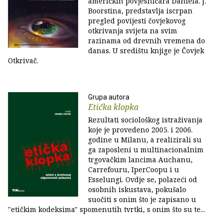
američkih povjesničara Daniela. J.
Boorstina, predstavlja iscrpan
pregled povijesti čovjekovog
otkrivanja svijeta na svim
razinama od drevnih vremena do
danas. U središtu knjige je Čovjek
Otkrivač.
Grupa autora
Etička klopka
Rezultati sociološkog istraživanja
koje je provedeno 2005. i 2006.
godine u Milanu, a realizirali su
ga zaposleni u multinacionalnim
trgovačkim lancima Auchanu,
Carrefouru, IperCoopu i u
Esselungi. Ovdje se, polazeći od
osobnih iskustava, pokušalo
suočiti s onim što je zapisano u
"etičkim kodeksima" spomenutih tvrtki, s onim što su te...