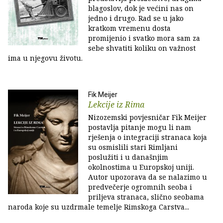
blagoslov, dok je većini nas on
jedno i drugo. Rad se u jako
kratkom vremenu dosta
promijenio i svatko mora sam za
sebe shvatiti koliku on važnost
ima u njegovu životu.
Fik Meijer
Lekcije iz Rima
Nizozemski povjesničar Fik Meijer
postavlja pitanje mogu li nam
rješenja o integraciji stranaca koja
su osmislili stari Rimljani
poslužiti i u današnjim
okolnostima u Europskoj uniji.
Autor upozorava da se nalazimo u
predvečerje ogromnih seoba i
priljeva stranaca, slično seobama
naroda koje su uzdrmale temelje Rimskoga Carstva...