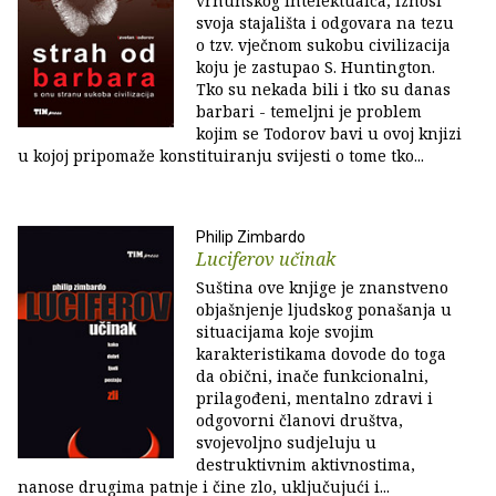
vrhunskog intelektualca, iznosi
svoja stajališta i odgovara na tezu
o tzv. vječnom sukobu civilizacija
koju je zastupao S. Huntington.
Tko su nekada bili i tko su danas
barbari - temeljni je problem
kojim se Todorov bavi u ovoj knjizi
u kojoj pripomaže konstituiranju svijesti o tome tko...
Philip Zimbardo
Luciferov učinak
Suština ove knjige je znanstveno
objašnjenje ljudskog ponašanja u
situacijama koje svojim
karakteristikama dovode do toga
da obični, inače funkcionalni,
prilagođeni, mentalno zdravi i
odgovorni članovi društva,
svojevoljno sudjeluju u
destruktivnim aktivnostima,
nanose drugima patnje i čine zlo, uključujući i...