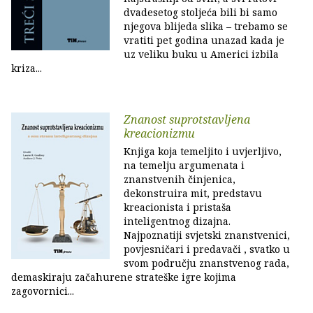
dvadesetog stoljeća bili bi samo
njegova blijeda slika – trebamo se
vratiti pet godina unazad kada je
uz veliku buku u Americi izbila
kriza...
Znanost suprotstavljena
kreacionizmu
Knjiga koja temeljito i uvjerljivo,
na temelju argumenata i
znanstvenih činjenica,
dekonstruira mit, predstavu
kreacionista i pristaša
inteligentnog dizajna.
Najpoznatiji svjetski znanstvenici,
povjesničari i predavači , svatko u
svom području znanstvenog rada,
demaskiraju začahurene strateške igre kojima
zagovornici...