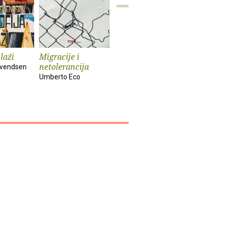
 laži
Migracije i
Bleferi i šahisti
Ljudi u 
netolerancija
vremeni
 Svendsen
Josip Kregar
Umberto Eco
Hannah Ar