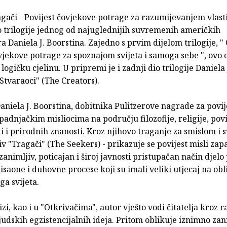
gači - Povijest čovjekove potrage za razumijevanjem vlastit
o trilogije jednog od najuglednijih suvremenih američkih
a Daniela J. Boorstina. Zajedno s prvim dijelom trilogije, " 
vjekove potrage za spoznajom svijeta i samoga sebe ", ovo d
logičku cjelinu. U pripremi je i zadnji dio trilogije Daniela 
Stvaraoci" (The Creators).
aniela J. Boorstina, dobitnika Pulitzerove nagrade za povije
adnjačkim misliocima na području filozofije, religije, povij
i i prirodnih znanosti. Kroz njihovo traganje za smislom i 
iv "Tragači" (The Seekers) - prikazuje se povijest misli za
 zanimljiv, poticajan i široj javnosti pristupačan način djelo
saone i duhovne procese koji su imali veliki utjecaj na ob
a svijeta.
jizi, kao i u "Otkrivačima", autor vješto vodi čitatelja kroz r
judskih egzistencijalnih ideja. Pritom oblikuje iznimno zani