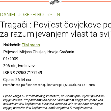
DANIEL JOSEPH BOORSTIN
Tragači : Povijest čovjekove p
za razumijevanjem vlastita svi
Nakladnik:
TIM press
Prijevod: Mirjana Obuljen, Hrvoje Gračanin
01/2009.
296 str., tvrdi uvez
ISBN 9789537177249
Cijena: 26.54 eur
Preračunato po fiksnom tečaju konverzije 7,53450 kuna za 1 euro
Cijene knjiga su informativnog karaktera, navodimo prvu cijenu po izlasku
knjige iz tiska. Preporučamo da cijene i dostupnost knjiga provjerite kod
nakladnika ili u knjižarama! Moderna vremena više se ne bave prodajom
knjiga, potražite ih u knjižarama, antikvarijatima ili u knjižnicama.