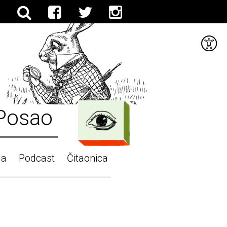
Posao
ga
Podcast
Čitaonica