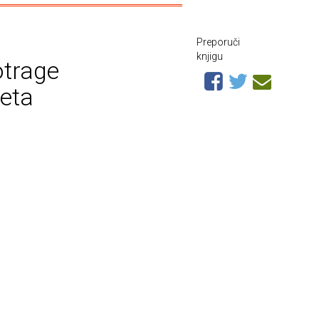
Preporuči
knjigu
otrage
jeta