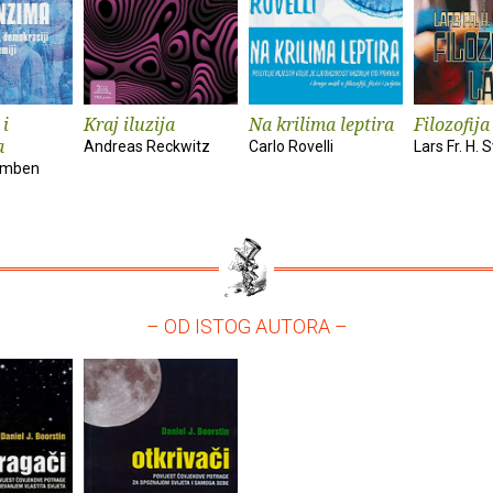
 i
Kraj iluzija
Na krilima leptira
Filozofija
a
Andreas Reckwitz
Carlo Rovelli
Lars Fr. H.
amben
– OD ISTOG AUTORA –