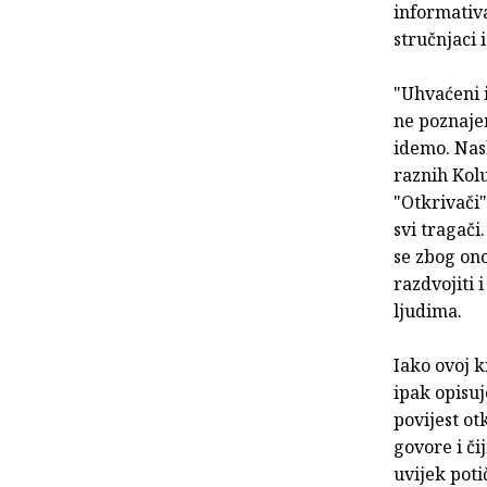
informativa
stručnjaci i 
"Uhvaćeni i
ne poznajem
idemo. Nasl
raznih Kol
"Otkrivači"
svi tragači.
se zbog on
razdvojiti i
ljudima.
Iako ovoj kn
ipak opisuj
povijest ot
govore i či
uvijek poti