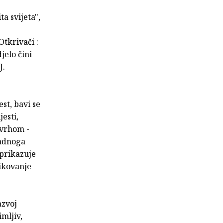
a svijeta",
Otkrivači :
jelo čini
J.
st, bavi se
esti,
svrhom -
padnoga
 prikazuje
likovanje
azvoj
mljiv,