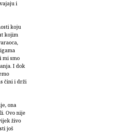
vajaju i
osti koju
ut kojim
varaoca,
njigama
li mi smo
tanja. I dok
žemo
 čini i drži
ije, ona
li. Ovo nije
ijek živo
ti još