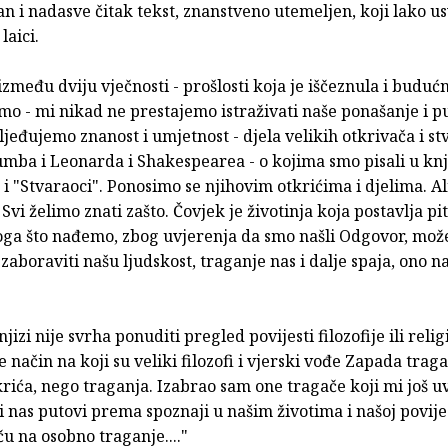
n i nadasve čitak tekst, znanstveno utemeljen, koji lako us
laici.
zmeđu dviju vječnosti - prošlosti koja je iščeznula i budućn
o - mi nikad ne prestajemo istraživati naše ponašanje i p
jeđujemo znanost i umjetnost - djela velikih otkrivača i st
umba i Leonarda i Shakespearea - o kojima smo pisali u k
 i "Stvaraoci". Ponosimo se njihovim otkrićima i djelima. A
 Svi želimo znati zašto. Čovjek je životinja koja postavlja pi
oga što nađemo, zbog uvjerenja da smo našli Odgovor, mo
 zaboraviti našu ljudskost, traganje nas i dalje spaja, ono nas
jizi nije svrha ponuditi pregled povijesti filozofije ili relig
e način na koji su veliki filozofi i vjerski vođe Zapada traga
krića, nego traganja. Izabrao sam one tragače koji mi još uv
ji nas putovi prema spoznaji u našim životima i našoj povijes
ču na osobno traganje...."