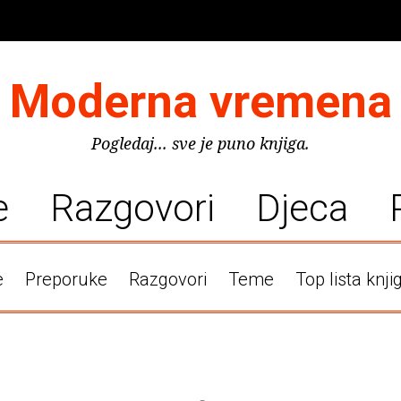
Moderna vremena
Pogledaj... sve je puno knjiga.
e
Razgovori
Djeca
e
Preporuke
Razgovori
Teme
Top lista knji