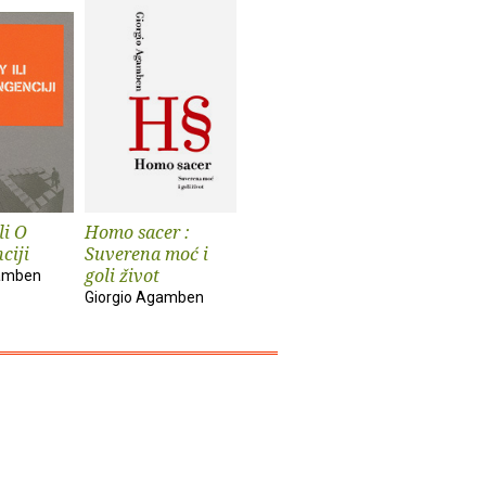
li O
Homo sacer :
ciji
Suverena moć i
goli život
gamben
Giorgio Agamben