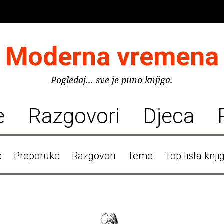
Moderna vremena
Pogledaj... sve je puno knjiga.
e
Razgovori
Djeca
e
Preporuke
Razgovori
Teme
Top lista knji