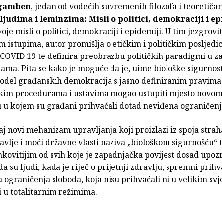
Agamben
, jedan od vodećih suvremenih filozofa i teoretičar
ljudima i leminzima: Misli o politici, demokraciji i ep
voje misli o politici, demokraciji i epidemiji. U tim jezgrov
m istupima, autor promišlja o etičkim i političkim posljed
COVID 19 te definira preobrazbu političkih paradigmi u 
ma. Pita se kako je moguće da je, uime biološke sigurnost
model građanskih demokracija s jasno definiranim pravima
im procedurama i ustavima mogao ustupiti mjesto novo
 u kojem su građani prihvaćali dotad neviđena ograničenj
 novi mehanizam upravljanja koji proizlazi iz spoja strah
ravlje i moći državne vlasti naziva „biološkom sigurnošću“ 
kovitijim od svih koje je zapadnjačka povijest dosad upoz
da su ljudi, kada je riječ o prijetnji zdravlju, spremni prihva
 ograničenja sloboda, koja nisu prihvaćali ni u velikim sv
i u totalitarnim režimima.