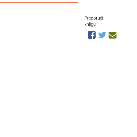
Preporuči
knjigu