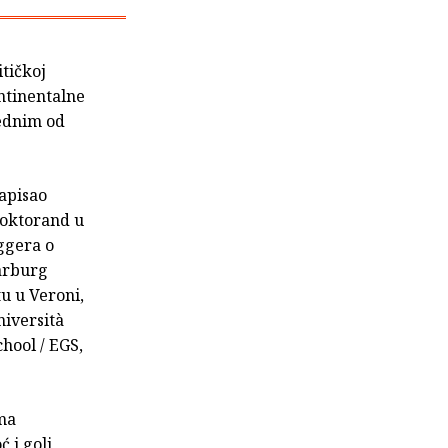
itičkoj
ontinentalne
 jednim od
napisao
doktorand u
ggera o
Warburg
tu u Veroni,
niversità
hool / EGS,
ema
 i goli