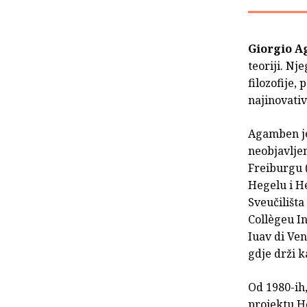
Giorgio 
teoriji. Nj
filozofije, 
najinovativ
Agamben je 
neobjavlje
Freiburgu 
Hegelu i He
Sveučilišta
Collègeu In
Iuav di Ve
gdje drži 
Od 1980-ih,
projektu H