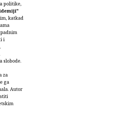
a politike,
idemiji"
itim, katkad
icama
zapadnim
i i
,
m
a slobode.
a za
te ga
nala. Autor
titi
jetskim