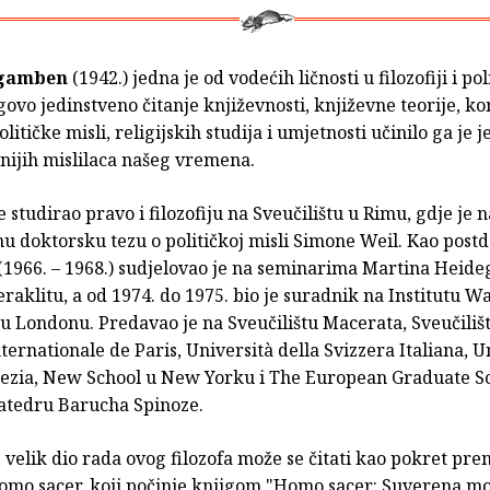
Agamben
(1942.) jedna je od vodećih ličnosti u filozofiji i pol
egovo jedinstveno čitanje književnosti, književne teorije, k
političke misli, religijskih studija i umjetnosti učinilo ga je
nijih mislilaca našeg vremena.
studirao pravo i filozofiju na Sveučilištu u Rimu, gdje je 
nu doktorsku tezu o političkoj misli Simone Weil. Kao post
(1966. – 1968.) sudjelovao je na seminarima Martina Heide
raklitu, a od 1974. do 1975. bio je suradnik na Institutu 
 u Londonu. Predavao je na Sveučilištu Macerata, Sveučiliš
ternationale de Paris, Università della Svizzera Italiana, U
nezia, New School u New Yorku i The European Graduate Sc
katedru Barucha Spinoze.
 velik dio rada ovog filozofa može se čitati kao pokret pr
omo sacer, koji počinje knjigom "Homo sacer: Suverena moć