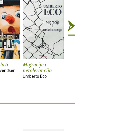
 laži
Migracije i
Bleferi i šahisti
Ljudi u 
netolerancija
vremeni
 Svendsen
Josip Kregar
Umberto Eco
Hannah Ar