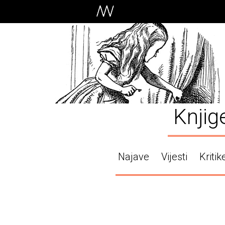
Knjig
Najave
Vijesti
Kritik