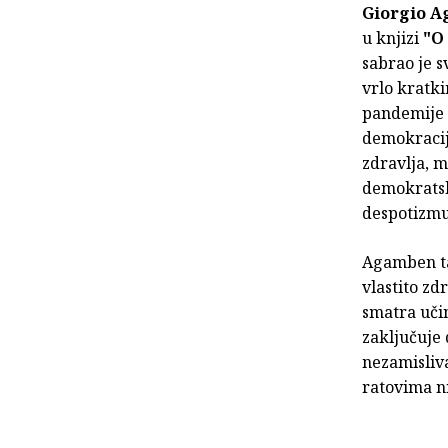
Giorgio 
u knjizi
"O 
sabrao je s
vrlo kratki
pandemije 
demokracija
zdravlja, 
demokratsk
despotizmu
Agamben taj
vlastito zd
smatra učin
zaključuje 
nezamisliva
ratovima n