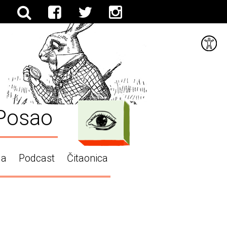
Posao
ga
Podcast
Čitaonica