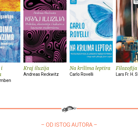
 i
Kraj iluzija
Na krilima leptira
Filozofija
a
Andreas Reckwitz
Carlo Rovelli
Lars Fr. H.
amben
– OD ISTOG AUTORA –