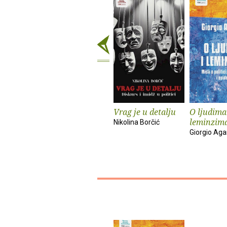
Vrag je u detalju
O ljudima
leminzim
Nikolina Borčić
Giorgio Ag