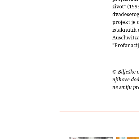
život" (199
dvadesetog 
projekt je 
istaknutih 
Auschwitza:
"Profanacij
© Bilješke 
njihove dod
ne smiju pr