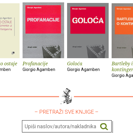
o ostaje
Profanacije
Goloća
Bartleby i
kontingen
amben
Giorgio Agamben
Giorgio Agamben
Giorgio A
– PRETRAŽI SVE KNJIGE –