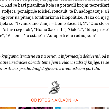
5.). Rad se bavi pitanjima koja su postavili brojni teoretičari
stoljeća, ponajprije Michel Foucault, te ih nadograđuje. U
odgovor na pitanja totalitarizma i biopolitike. Neka od nje
djela su: "Izvanredno stanje – Homo Sacer II, 1", "Ono što o
 Arhiv i svjedok", "Homo Sacer III", "Goloća", "Ideja proze"
e", "Vrijeme što ostaje" i "Autoportret u radnoj sobi".
o knjigama izrađene su na osnovu informacija dobivenih od 
atne uredničke obrade temeljem uvida u sadržaj knjige, te s
enositi bez prethodnog dogovora s uredništvom portala.
– OD ISTOG NAKLADNIKA –