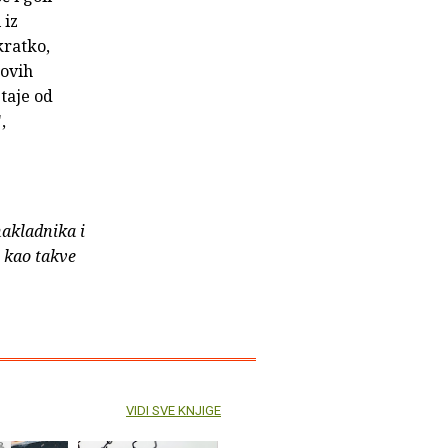
 iz
kratko,
govih
staje od
,
nakladnika i
e kao takve
VIDI SVE KNJIGE