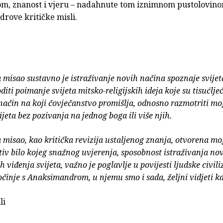
om, znanost i vjeru – nadahnute tom iznimnom pustolovin
rove kritičke misli.
misao sustavno je istraživanje novih načina spoznaje svijeta
oditi poimanje svijeta mitsko-religijskih ideja koje su tisućlj
način na koji čovječanstvo promišlja, odnosno razmotriti m
ijeta bez pozivanja na jednog boga ili više njih.
misao, kao kritička revizija ustaljenog znanja, otvorena m
iv bilo kojeg snažnog uvjerenja, sposobnost istraživanja nov
h viđenja svijeta, važno je poglavlje u povijesti ljudske civili
očinje s Anaksimandrom, u njemu smo i sada, željni vidjeti 
li