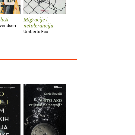
 laži
Migracije i
Bleferi i šahisti
Ljudi u 
netolerancija
vremeni
 Svendsen
Josip Kregar
Umberto Eco
Hannah Ar