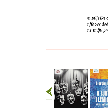
© Bilješke 
njihove dod
ne smiju pr