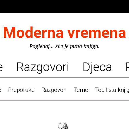
Moderna vremena
Pogledaj... sve je puno knjiga.
e
Razgovori
Djeca
e
Preporuke
Razgovori
Teme
Top lista knji