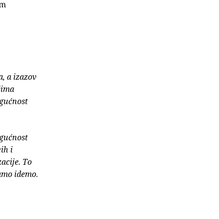
om
, a izazov
ećima
ogućnost
ogućnost
ih i
zacije. To
kamo idemo.