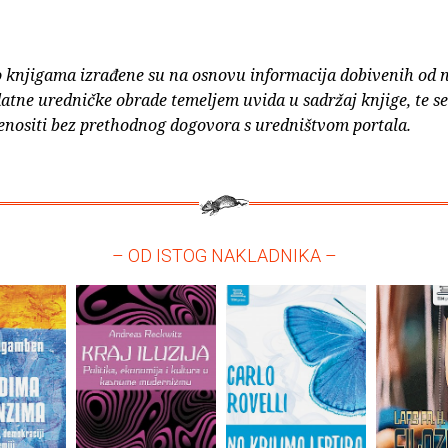
o knjigama izrađene su na osnovu informacija dobivenih od 
atne uredničke obrade temeljem uvida u sadržaj knjige, te s
enositi bez prethodnog dogovora s uredništvom portala.
– OD ISTOG NAKLADNIKA –