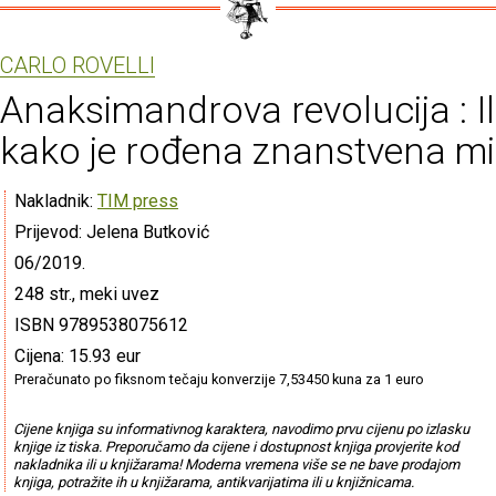
CARLO ROVELLI
Anaksimandrova revolucija : Il
kako je rođena znanstvena m
Nakladnik:
TIM press
Prijevod: Jelena Butković
06/2019.
248 str., meki uvez
ISBN 9789538075612
Cijena: 15.93 eur
Preračunato po fiksnom tečaju konverzije 7,53450 kuna za 1 euro
Cijene knjiga su informativnog karaktera, navodimo prvu cijenu po izlasku
knjige iz tiska. Preporučamo da cijene i dostupnost knjiga provjerite kod
nakladnika ili u knjižarama! Moderna vremena više se ne bave prodajom
knjiga, potražite ih u knjižarama, antikvarijatima ili u knjižnicama.