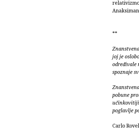
relativizm
Anaksimand
**
Znanstvena 
joj je oslob
određivale 
spoznaje sv
Znanstvena 
pobune prot
učinkovitiji
poglavlje p
Carlo Rovel