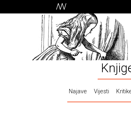
Knjig
Najave
Vijesti
Kritik