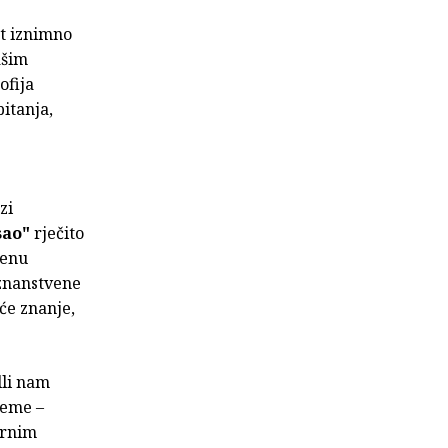
st iznimno
ašim
ofija
itanja,
zi
sao"
rječito
menu
 znanstvene
će znanje,
lli nam
teme –
urnim