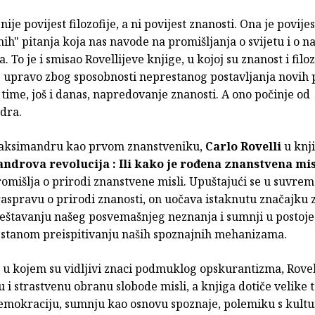
nije povijest filozofije, a ni povijest znanosti. Ona je povije
ih" pitanja koja nas navode na promišljanja o svijetu i o n
. To je i smisao Rovellijeve knjige, u kojoj su znanost i filoz
 upravo zbog sposobnosti neprestanog postavljanja novih p
time, još i danas, napredovanje znanosti. A ono počinje od
dra.
naksimandru kao prvom znanstveniku,
Carlo Rovelli
u knji
ndrova revolucija : Ili kako je rođena znanstvena mi
romišlja o prirodi znanstvene misli. Upuštajući se u suvre
raspravu o prirodi znanosti, on uočava istaknutu značajku
ještavanju našeg posvemašnjeg neznanja i sumnji u postoje
estanom preispitivanju naših spoznajnih mehanizama.
u kojem su vidljivi znaci podmuklog opskurantizma, Rove
 i strastvenu obranu slobode misli, a knjiga dotiče velike 
demokraciju, sumnju kao osnovu spoznaje, polemiku s kult