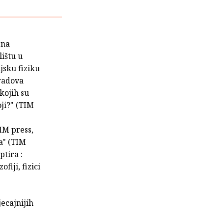
 na
lištu u
jsku fiziku
 radova
kojih su
oji?" (TIM
IM press,
a" (TIM
ptira :
fiji, fizici
jecajnijih