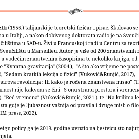
elli
(1956.) talijanski je teoretski fizičar i pisac. Školovao se
ma u Italiji, a nakon dobivenog doktorata radio je na Sveuči
čilištima u SAD-u. Živi u Francuskoj i radi u Centru za teori
veučilištu u Marseilleu. Autor je više od 200 znanstvenih
 u vodećim znanstvenim časopisima te nekoliko knjiga, od 
e "Kvantna gravitacija" (2004.), "A što ako vrijeme ne post
), "Sedam kratkih lekcija o fizici" (Vuković&Runjić, 2017),
rova revolucija : Ili kako je rođena znanstvena misao" (T
arnost nije kakvom se čini : S onu stranu prostora i vremen
), "Red vremena" (Vuković&Runjić, 2021.). te "Na krilima le
ta gdje je ljubaznost važnija od pravila i druge misli o filozo
TIM press, 2022).
eign policy ga je 2019. godine uvrstio na ljestvicu sto najut
ijeta.