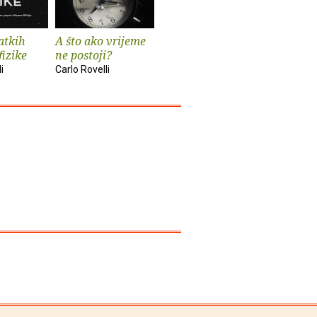
atkih
A što ako vrijeme
fizike
ne postoji?
i
Carlo Rovelli