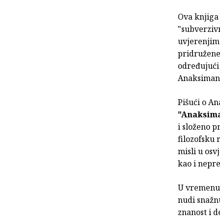
Ova knjiga 
"subverzivn
uvjerenjima
pridružene
određujući 
Anaksiman
Pišući o A
"Anaksima
i složeno p
filozofsku 
misli u osv
kao i nepr
U vremenu 
nudi snažnu
znanost i 