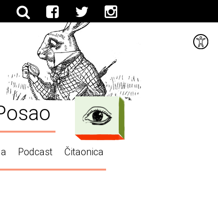
Posao
ga
Podcast
Čitaonica