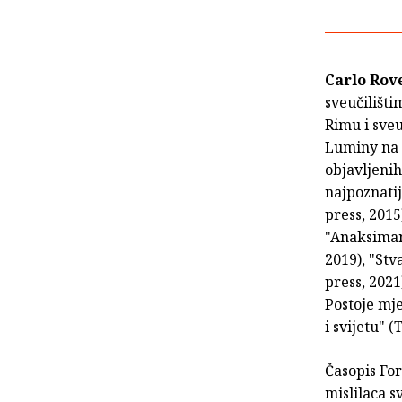
Carlo Rov
sveučilišti
Rimu i sveu
Luminy na S
objavljenih
najpoznatij
press, 2015
"Anaksimand
2019), "Stv
press, 2021
Postoje mjes
i svijetu" (
Časopis For
mislilaca sv