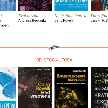
 i
Kraj iluzija
Na krilima leptira
Filozofija
a
Andreas Reckwitz
Carlo Rovelli
Lars Fr. H.
amben
– OD ISTOG AUTORA –