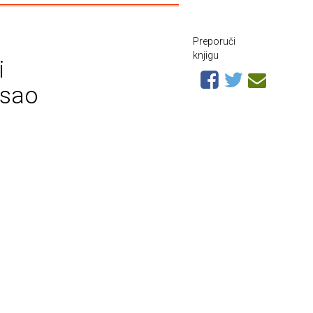
Preporuči
knjigu
i
isao