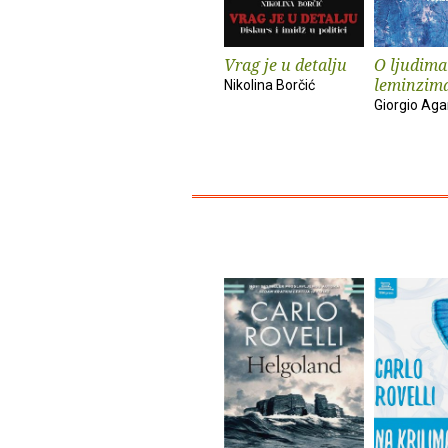
Vrag je u detalju
O ljudima
leminzim
Nikolina Borčić
Giorgio Ag