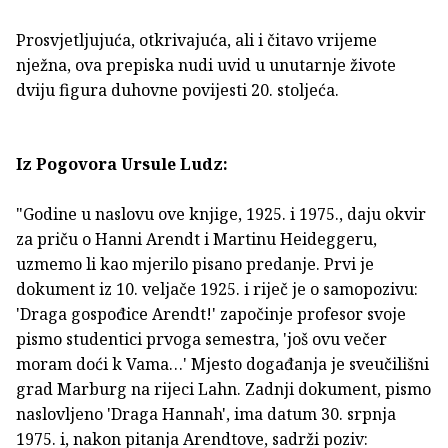
Prosvjetljujuća, otkrivajuća, ali i čitavo vrijeme
nježna, ova prepiska nudi uvid u unutarnje živote
dviju figura duhovne povijesti 20. stoljeća.
Iz Pogovora Ursule Ludz:
"Godine u naslovu ove knjige, 1925. i 1975., daju okvir
za priču o Hanni Arendt i Martinu Heideggeru,
uzmemo li kao mjerilo pisano predanje. Prvi je
dokument iz 10. veljače 1925. i riječ je o samopozivu:
'Draga gospođice Arendt!' započinje profesor svoje
pismo studentici prvoga semestra, 'još ovu večer
moram doći k Vama…' Mjesto događanja je sveučilišni
grad Marburg na rijeci Lahn. Zadnji dokument, pismo
naslovljeno 'Draga Hannah', ima datum 30. srpnja
1975. i, nakon pitanja Arendtove, sadrži poziv: