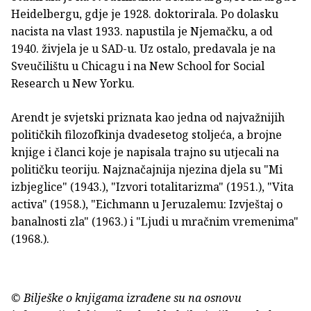
Heidelbergu, gdje je 1928. doktorirala. Po dolasku
nacista na vlast 1933. napustila je Njemačku, a od
1940. živjela je u SAD-u. Uz ostalo, predavala je na
Sveučilištu u Chicagu i na New School for Social
Research u New Yorku.
Arendt je svjetski priznata kao jedna od najvažnijih
političkih filozofkinja dvadesetog stoljeća, a brojne
knjige i članci koje je napisala trajno su utjecali na
političku teoriju. Najznačajnija njezina djela su "Mi
izbjeglice" (1943.), "Izvori totalitarizma" (1951.), "Vita
activa" (1958.), "Eichmann u Jeruzalemu: Izvještaj o
banalnosti zla" (1963.) i "Ljudi u mračnim vremenima"
(1968.).
© Bilješke o knjigama izrađene su na osnovu