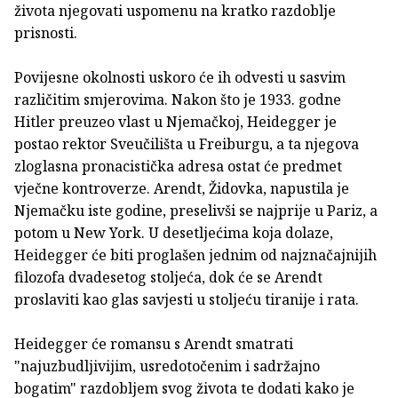
života njegovati uspomenu na kratko razdoblje
prisnosti.
Povijesne okolnosti uskoro će ih odvesti u sasvim
različitim smjerovima. Nakon što je 1933. godne
Hitler preuzeo vlast u Njemačkoj, Heidegger je
postao rektor Sveučilišta u Freiburgu, a ta njegova
zloglasna pronacistička adresa ostat će predmet
vječne kontroverze. Arendt, Židovka, napustila je
Njemačku iste godine, preselivši se najprije u Pariz, a
potom u New York. U desetljećima koja dolaze,
Heidegger će biti proglašen jednim od najznačajnijih
filozofa dvadesetog stoljeća, dok će se Arendt
proslaviti kao glas savjesti u stoljeću tiranije i rata.
Heidegger će romansu s Arendt smatrati
"najuzbudljivijim, usredotočenim i sadržajno
bogatim" razdobljem svog života te dodati kako je