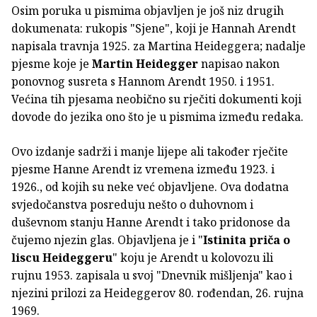
Osim poruka u pismima objavljen je još niz drugih
dokumenata: rukopis "Sjene", koji je Hannah Arendt
napisala travnja 1925. za Martina Heideggera; nadalje
pjesme koje je
Martin Heidegger
napisao nakon
ponovnog susreta s Hannom Arendt 1950. i 1951.
Većina tih pjesama neobično su rječiti dokumenti koji
dovode do jezika ono što je u pismima između redaka.
Ovo izdanje sadrži i manje lijepe ali također rječite
pjesme Hanne Arendt iz vremena između 1923. i
1926., od kojih su neke već objavljene. Ova dodatna
svjedočanstva posreduju nešto o duhovnom i
duševnom stanju Hanne Arendt i tako pridonose da
čujemo njezin glas. Objavljena je i "
Istinita priča o
liscu Heideggeru
" koju je Arendt u kolovozu ili
rujnu 1953. zapisala u svoj "Dnevnik mišljenja" kao i
njezini prilozi za Heideggerov 80. rođendan, 26. rujna
1969.