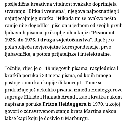
posljedična kreativna vitalnost svakako doprinijela
stvaranju "Bitka i vremena", njegova najpoznatijeg i
najutjecajnijeg uratka. "Nikada mi se ovakvo nešto
ranije nije dogodilo", piše on u jednom od svojih prvih
ljubavnih pisama, prikupljenih u knjizi "
Pisma od
1925. do 1975. i druga svjedočanstva
". Riječ je o
pola stoljeća nevjerojatne korespondencije, prvo
ljubavničke, a potom prijateljske i intelektualne.
Točnije, riječ je o 119 njegovih pisama, razglednica i
kratkih poruka i 33 njena pisma, od kojih mnoga
postoje samo kao kopije ili koncepti. Tome se
pridružuje još nekoliko pisama između Heideggerove
supruge Elfride i Hannah Arendt, kao i kratka rukom
napisana poruka
Fritza Heideggera
iz 1970. u kojoj
govori o zdravstvenom stanju brata Martina nakon
lakše kapi koju je doživio u Marburgu.