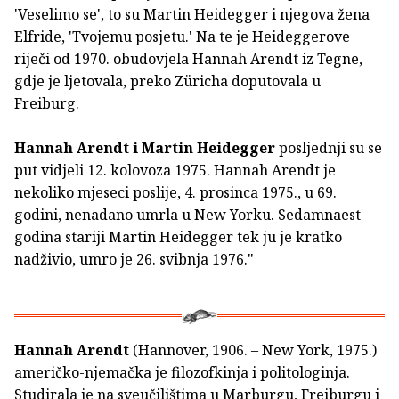
'Veselimo se', to su Martin Heidegger i njegova žena
Elfride, 'Tvojemu posjetu.' Na te je Heideggerove
riječi od 1970. obudovjela Hannah Arendt iz Tegne,
gdje je ljetovala, preko Züricha doputovala u
Freiburg.
Hannah Arendt i Martin Heidegger
posljednji su se
put vidjeli 12. kolovoza 1975. Hannah Arendt je
nekoliko mjeseci poslije, 4. prosinca 1975., u 69.
godini, nenadano umrla u New Yorku. Sedamnaest
godina stariji Martin Heidegger tek ju je kratko
nadživio, umro je 26. svibnja 1976."
Hannah Arendt
(Hannover, 1906. – New York, 1975.)
američko-njemačka je filozofkinja i politologinja.
Studirala je na sveučilištima u Marburgu, Freiburgu i