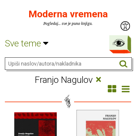
Moderna vremena
Pogledaj... sve je puno knjiga.
Sve teme
×
Franjo Nagulov