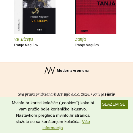
VK Biceps
Tanja
Franjo Nagulov
Franjo Nagulov
Moderna vremena
Sva prava pridržana © MV Info d.o.o. 2026. • Kriv je
Fiktiv
Mvinfo.hr koristi kolačiće („cookies“) kako bi
SLAŽEM SE
O nama
•
Pomoć
•
Uvjeti korištenja
•
RSS kanali
vam pružio bolje korisničko iskustvo.
Nastavkom pregleda mvinfo.hr stranica
Potraži nas na:
slažete se sa korištenjem kolačića.
Više
informacija