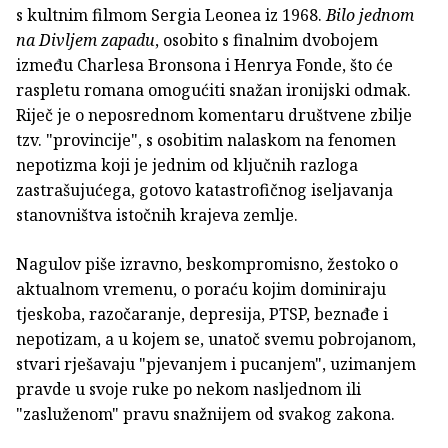
s kultnim filmom Sergia Leonea iz 1968.
Bilo jednom
na Divljem zapadu
, osobito s finalnim dvobojem
između Charlesa Bronsona i Henrya Fonde, što će
raspletu romana omogućiti snažan ironijski odmak.
Riječ je o neposrednom komentaru društvene zbilje
tzv. "provincije", s osobitim nalaskom na fenomen
nepotizma koji je jednim od ključnih razloga
zastrašujućega, gotovo katastrofičnog iseljavanja
stanovništva istočnih krajeva zemlje.
Nagulov piše izravno, beskompromisno, žestoko o
aktualnom vremenu, o poraću kojim dominiraju
tjeskoba, razočaranje, depresija, PTSP, beznađe i
nepotizam, a u kojem se, unatoč svemu pobrojanom,
stvari rješavaju "pjevanjem i pucanjem", uzimanjem
pravde u svoje ruke po nekom nasljednom ili
"zasluženom" pravu snažnijem od svakog zakona.