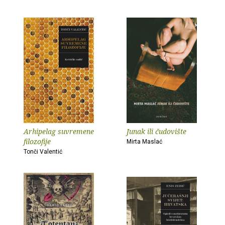
Arhipelag suvremene
Junak ili čudovište
filozofije
Mirta Maslać
Tonči Valentić