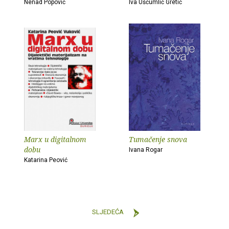
Nenad Popović
Iva Ušćumlić Gretić
Marx u digitalnom
Tumačenje snova
dobu
Ivana Rogar
Katarina Peović
SLJEDEĆA