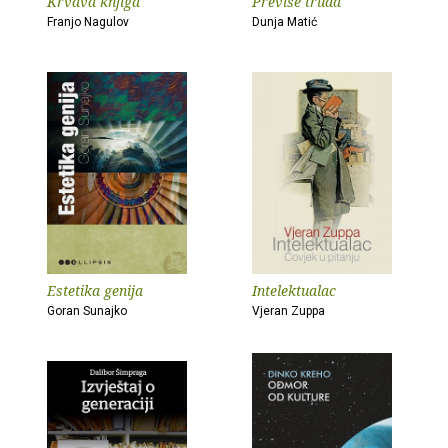
Krvava knjiga
Previše truda
Franjo Nagulov
Dunja Matić
Estetika genija
Intelektualac
Goran Sunajko
Vjeran Zuppa