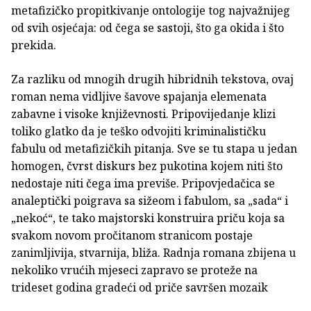
metafizičko propitkivanje ontologije tog najvažnijeg
od svih osjećaja: od čega se sastoji, što ga okida i što
prekida.
Za razliku od mnogih drugih hibridnih tekstova, ovaj
roman nema vidljive šavove spajanja elemenata
zabavne i visoke književnosti. Pripovijedanje klizi
toliko glatko da je teško odvojiti kriminalističku
fabulu od metafizičkih pitanja. Sve se tu stapa u jedan
homogen, čvrst diskurs bez pukotina kojem niti što
nedostaje niti čega ima previše. Pripovjedačica se
analeptički poigrava sa sižeom i fabulom, sa „sada“ i
„nekoć“, te tako majstorski konstruira priču koja sa
svakom novom pročitanom stranicom postaje
zanimljivija, stvarnija, bliža. Radnja romana zbijena u
nekoliko vrućih mjeseci zapravo se proteže na
trideset godina gradeći od priče savršen mozaik