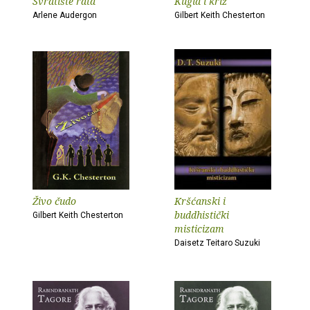
Svratište rata
Kugla i križ
Arlene Audergon
Gilbert Keith Chesterton
Živo čudo
Kršćanski i
buddhistički
Gilbert Keith Chesterton
misticizam
Daisetz Teitaro Suzuki