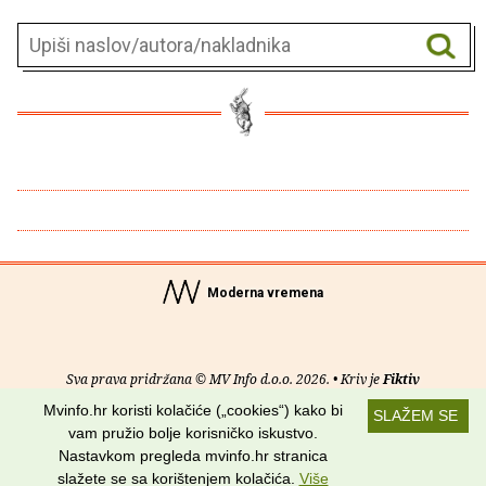
Moderna vremena
Sva prava pridržana © MV Info d.o.o. 2026. • Kriv je
Fiktiv
Mvinfo.hr koristi kolačiće („cookies“) kako bi
SLAŽEM SE
O nama
•
Pomoć
•
Uvjeti korištenja
•
RSS kanali
vam pružio bolje korisničko iskustvo.
Nastavkom pregleda mvinfo.hr stranica
Potraži nas na:
slažete se sa korištenjem kolačića.
Više