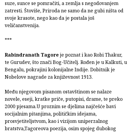
suze, sunce se pomračiti, a zemlja s negodovanjem
zatresti. Štoviše, Priroda ne samo da ne gubi ništa od
svoje krasote, nego kao da je postala još
veličanstvenija.
***
Rabindranath Tagore
je poznat i kao Robi Thakur,
te Gurudev, što znači Bog-Učitelj. Rođen je u Kalkuti, u
Bengalu, pokrajini kolonijalne Indije. Dobitnik je
Nobelove nagrade za književnost 1913.
Među njegovom pisanom ostavštinom se nalaze
novele, eseji, kratke priče, putopisi, drame, te preko
2000 pjesama.U proznim se djelima najčešće bavi
socijalnim pitanjima, političkim idejama,
prosvjetiteljstvom, kao i vizijom uniperzalnog
bratstva,Tagoreova poezija, osim spojeg dubokog