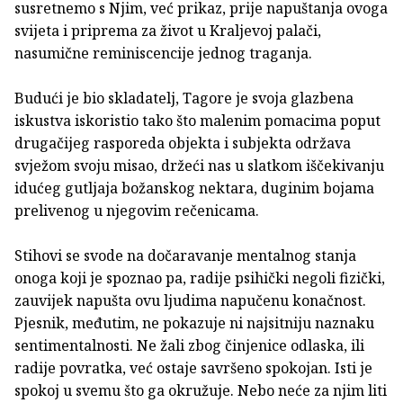
susretnemo s Njim, već prikaz, prije napuštanja ovoga
svijeta i priprema za život u Kraljevoj palači,
nasumične reminiscencije jednog traganja.
Budući je bio skladatelj, Tagore je svoja glazbena
iskustva iskoristio tako što malenim pomacima poput
drugačijeg rasporeda objekta i subjekta održava
svježom svoju misao, držeći nas u slatkom iščekivanju
idućeg gutljaja božanskog nektara, duginim bojama
prelivenog u njegovim rečenicama.
Stihovi se svode na dočaravanje mentalnog stanja
onoga koji je spoznao pa, radije psihički negoli fizički,
zauvijek napušta ovu ljudima napučenu konačnost.
Pjesnik, međutim, ne pokazuje ni najsitniju naznaku
sentimentalnosti. Ne žali zbog činjenice odlaska, ili
radije povratka, već ostaje savršeno spokojan. Isti je
spokoj u svemu što ga okružuje. Nebo neće za njim liti