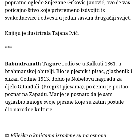
popratne oglede Snježane Grković Janović, ovo će vas
poticajno štivo koje privremeno izdvojiti iz
svakodnevice i odvesti u jedan sasvim drugačiji svijet.
Knjigu je ilustrirala Tajana Ivić.
***
Rabindranath Tagore
rodio se u Kalkuti 1861. u
brahmanskoj obitelji. Bio je pjesnik i pisac, glazbenik i
slikar. Godine 1913. dobio je Nobelovu nagradu za
djelo Gitanđali (Pregršt pjesama), po čemu je postao
poznat na Zapadu. Manje je poznato da je sam
uglazbio mnoge svoje pjesme koje su zatim postale
dio narodne kulture.
© Bilješke o knjigama izrađene su na osnovu