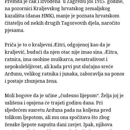
Premda je čak i izvođena u Zagrebu još 1915. godine,
na pozornici Kraljevskog hrvatskog zemaljskog
kazališta (danas HNK), manje je poznata hrvatskom
čitatelju od nekih drugih Tagoreovih djela, naročito
pjesama.
Priča je to o kraljevni Æitri, odgojenoj kao da je
kraljević, budući da njen otac nije imao sina. Æitra,
ratnica, ima osobine muškarca, neustrašivost i
nepokolebljivost, ali kada prvi put slučajno sreće
Arđunu, velikog ratnika i junaka, zaboravlja na ponos
i postaje zbunjena žena.
Moli bogove da je učine „čudesno lijepom“. Želja joj je
uslišena i opsjena će trajati godinu dana. Pri
sljedećem susretu Arđuna pada na koljena pred
tolikom ljepotom, ali mu ona spočitava što zbog
ženske ljepote napušta dani zavjet. Ipak, njihova