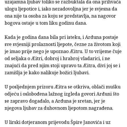
uzajamna ljubav toliko se razbuktala da ona prihvaća
ulogu ljepotice i, iako nezadovoljna jer je svjesna da
ona nije ta osoba za koju se predstavlja, na nagovor
bogova ostaje u tom liku godinu dana.
Kada je godina dana bila pri isteku, i Arđuna postaje
sve svjesniji prolaznosti ljepote, čezne za životom koji
je imao prije nego je upoznao Æitru. U to vrijeme čuje
od seljaka o Æitri, dobroj i hrabroj vladarici, i ne
znajući da pred njim stoji upravo ta Æitra, divi joj se i
zamišlja je kako nalikuje božici ljubavi.
U posljednjem prizoru Æitra se otkriva, oblači mušku
odjeću i oslobođena lažnog izgleda govori Arđuni što
se zapravo događalo, a Arđuna je sretan, jer je
njegova ljubav za duhovnom ljepotom nagrađena.
U lirski dotjeranom prijevodu Špire Janovića i uz