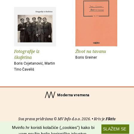
Fotografije iz
Život na tavanu
škafetina
Boris Greiner
Boris Cvjetanović, Martin
Tino Čaveliš
Moderna vremena
Sva prava pridržana © MV Info d.o.o. 2026. • Kriv je
Fiktiv
Mvinfo.hr koristi kolačiće („cookies“) kako bi
SLAŽEM SE
O nama
•
Pomoć
•
Uvjeti korištenja
•
RSS kanali
vam pružio bolje korisničko iskustvo.