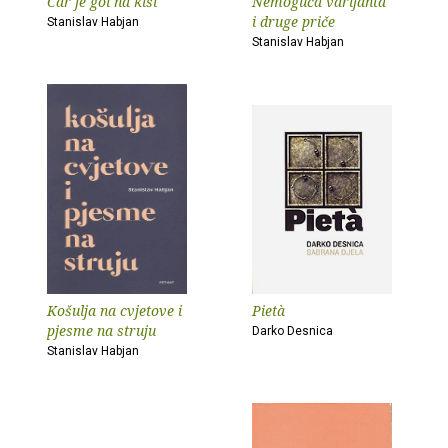
Car je gol na kiši
Nemoguća varijanta
i druge priče
Stanislav Habjan
Stanislav Habjan
Košulja na cvjetove i
Pietà
pjesme na struju
Darko Desnica
Stanislav Habjan