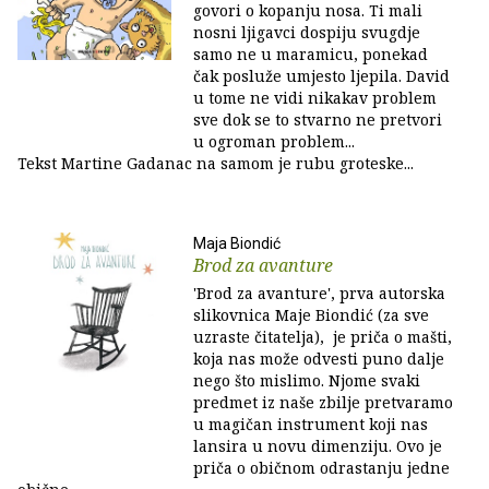
govori o kopanju nosa. Ti mali
nosni ljigavci dospiju svugdje
samo ne u maramicu, ponekad
čak posluže umjesto ljepila. David
u tome ne vidi nikakav problem
sve dok se to stvarno ne pretvori
u ogroman problem...
Tekst Martine Gadanac na samom je rubu groteske...
Maja Biondić
Brod za avanture
'Brod za avanture', prva autorska
slikovnica Maje Biondić (za sve
uzraste čitatelja), je priča o mašti,
koja nas može odvesti puno dalje
nego što mislimo. Njome svaki
predmet iz naše zbilje pretvaramo
u magičan instrument koji nas
lansira u novu dimenziju. Ovo je
priča o običnom odrastanju jedne