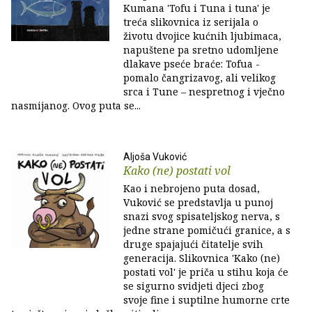
Kumana 'Tofu i Tuna i tuna' je
treća slikovnica iz serijala o
životu dvojice kućnih ljubimaca,
napuštene pa sretno udomljene
dlakave pseće braće: Tofua -
pomalo čangrizavog, ali velikog
srca i Tune – nespretnog i vječno
nasmijanog. Ovog puta se...
Aljoša Vuković
Kako (ne) postati vol
Kao i nebrojeno puta dosad,
Vuković se predstavlja u punoj
snazi svog spisateljskog nerva, s
jedne strane pomičući granice, a s
druge spajajući čitatelje svih
generacija. Slikovnica 'Kako (ne)
postati vol' je priča u stihu koja će
se sigurno svidjeti djeci zbog
svoje fine i suptilne humorne crte