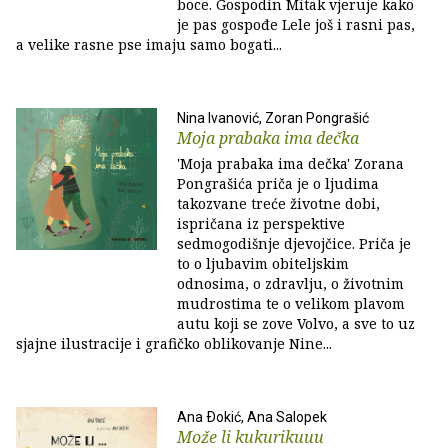
boce. Gospodin Mitak vjeruje kako
je pas gospođe Lele još i rasni pas,
a velike rasne pse imaju samo bogati...
Nina Ivanović, Zoran Pongrašić
Moja prabaka ima dečka
'Moja prabaka ima dečka' Zorana
Pongrašića priča je o ljudima
takozvane treće životne dobi,
ispričana iz perspektive
sedmogodišnje djevojčice. Priča je
to o ljubavim obiteljskim
odnosima, o zdravlju, o životnim
mudrostima te o velikom plavom
autu koji se zove Volvo, a sve to uz
sjajne ilustracije i grafičko oblikovanje Nine...
Ana Ðokić, Ana Salopek
Može li kukurikuuu