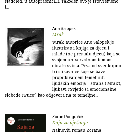
sladoled, u autopraonici...). Također, ovo je istovremeno
i...
Ana Salopek
Mrak
'Mrak' autorice Ane Salopek je
ilustrirana knjiga za djecu i
mlade (ne premalu djecu) koja se
svojom univerzalnom temom
obraća svima. Prva od sveukupno
tri slikovnice koje se bave
propitkivanjem temeljnih
ljudskih emocija – straha ('Mrak'),
ljubavi ('Svjetlo') i emocionalne
slobode ('Ptice') kao odgovora na te temeljne...
Zoran Pongrašić
Kuja za vješanje
Najnoviji roman Zorana