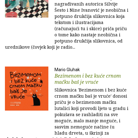
nagrađivanih autorica Silvije
Šesto i Nine Ivanović je neobična i
potpuno drukčija slikovnica koja
tekstom i ilustracijama
(računajući tu i skice) priča priču
o tome kako nastaje neobična i
potpuno drukčija slikovnica, od
urednikove (čovjek koji je radio...
Mario Gluhak
Bezimenom i bez kuće crnom
mačku baš je vruće
Slikovnica 'Bezimenom i bez kuće
crnom mačku baš je vruće' donosi
priču je o bezimenom mačku
lutalici koji provodi ljeto u gradu i
pokušava se rashladiti na sve
moguće, malo manje moguće, i
sasvim nemoguće načine (u
hladu drveta, u škrinji za