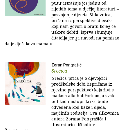
putu' istražuje još jednu od
rijetkih tema u dječjoj literaturi –
posvojenje djeteta. Slikovnica,
pričana iz perspektive dječaka
koji nam govori o bratu kojeg će
uskoro dobiti, isprva zbunjuje
čitatelja jer ga navodi na pomisao
da je dječakova mama u...
Zoran Pongrašić
Srećica
'Srećica' priča je o djevojčici
predškolske dobi (ispričana iz
njezine perspektive) koja živi s
majkom alkoholičarkom, a svaki
put kad nastupi 'kriza' bude
odvedena kod bake i djeda,
majčinih roditelja. Ova slikovnica
autora Zorana Pongrašića i
ilustratorice Nikoline