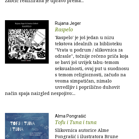
Žabčić realizirana je upravo prema...
Rujana Jeger
Raspelo
'Raspelo' je još jedan u nizu
tekstova idealnih za biblioteku
"Vrata u podrum / slikovnica za
odrasle", točnije rečeno priča koja
se bavi još uvijek tabu-temom
seksualnosti, ovaj put u suodnosu
s temom religioznosti, začudo na
veoma simpatičan, nimalo
uvredljiv i poprilično duhovit
način spaja naizgled nespojivo:...
Alma Pongrašić
Tofu i Tuna i tuna
Slikovnica autorice Alme
Pongrašić i ilustratora Brune