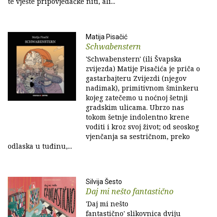
te vješte pripovjedačke niti, ali...
Matija Pisačić
Schwabenstern
'Schwabenstern' (ili Švapska
zvijezda) Matije Pisačića je priča o
gastarbajteru Zvijezdi (njegov
nadimak), primitivnom šminkeru
kojeg zatečemo u noćnoj šetnji
gradskim ulicama. Ubrzo nas
tokom šetnje indolentno krene
voditi i kroz svoj život; od seoskog
vjenčanja sa sestričnom, preko
odlaska u tuđinu,...
Silvija Šesto
Daj mi nešto fantastično
'Daj mi nešto
fantastično' slikovnica dviju