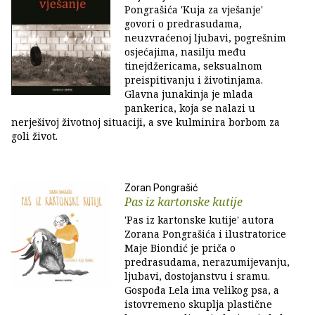
Pongrašića 'Kuja za vješanje'
govori o predrasudama,
neuzvraćenoj ljubavi, pogrešnim
osjećajima, nasilju među
tinejdžericama, seksualnom
preispitivanju i životinjama.
Glavna junakinja je mlada
pankerica, koja se nalazi u
nerješivoj životnoj situaciji, a sve kulminira borbom za
goli život.
Zoran Pongrašić
Pas iz kartonske kutije
'Pas iz kartonske kutije' autora
Zorana Pongrašića i ilustratorice
Maje Biondić je priča o
predrasudama, nerazumijevanju,
ljubavi, dostojanstvu i sramu.
Gospođa Lela ima velikog psa, a
istovremeno skuplja plastične