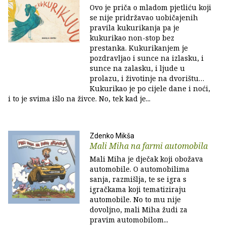
Ovo je priča o mladom pjetliću koji
se nije pridržavao uobičajenih
pravila kukurikanja pa je
kukurikao non-stop bez
prestanka. Kukurikanjem je
pozdravljao i sunce na izlasku, i
sunce na zalasku, i ljude u
prolazu, i životinje na dvorištu…
Kukurikao je po cijele dane i noći,
i to je svima išlo na živce. No, tek kad je...
Zdenko Mikša
Mali Miha na farmi automobila
Mali Miha je dječak koji obožava
automobile. O automobilima
sanja, razmišlja, te se igra s
igračkama koji tematiziraju
automobile. No to mu nije
dovoljno, mali Miha žudi za
pravim automobilom...