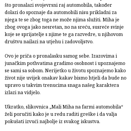
što pronalazi svojevrsni raj automobila, također
dolazi do spoznaje da automobili nisu prikladni za
njega te se zbog toga ne može njima služiti. Miha je
zbog ovoga jako nesretan, no na sreću, susreće svinje
koje se sprijatelje s njime te ga razvedre, u njihovom
društvu nailazi na utjehu i zadovoljstvo.
Ovo je priča o pronalasku samog sebe. Izazovima i
junačkim pothvatima gradimo osobnost i upoznajemo
se sami sa sobom. Nerijetko u životu spoznajemo kako
život nije uvijek onakav kakav bismo htjeli da bude no
upravo u takvim trenucima snaga našeg karaktera
izlazi na vidjelo.
Ukratko, slikovnica „Mali Miha na farmi automobila“
želi poručiti kako je u redu raditi greške i da valja
pokušati izvući najbolje iz svakog iskustva.