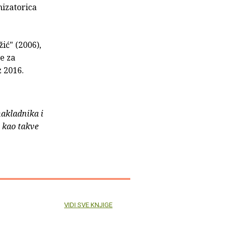
nizatorica
ić" (2006),
e za
z 2016.
nakladnika i
e kao takve
VIDI SVE KNJIGE