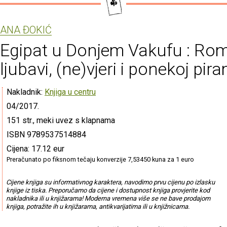
ANA ÐOKIĆ
Egipat u Donjem Vakufu : Ro
ljubavi, (ne)vjeri i ponekoj pira
Nakladnik:
Knjiga u centru
04/2017.
151 str., meki uvez s klapnama
ISBN 9789537514884
Cijena: 17.12 eur
Preračunato po fiksnom tečaju konverzije 7,53450 kuna za 1 euro
Cijene knjiga su informativnog karaktera, navodimo prvu cijenu po izlasku
knjige iz tiska. Preporučamo da cijene i dostupnost knjiga provjerite kod
nakladnika ili u knjižarama! Moderna vremena više se ne bave prodajom
knjiga, potražite ih u knjižarama, antikvarijatima ili u knjižnicama.