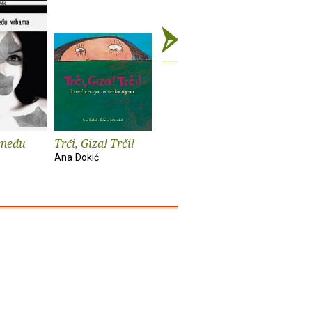
 među
Trči, Giza! Trči!
Recepti za sreću
Feba
Ana Ðokić
Ana Ðokić
Ana Ðokić