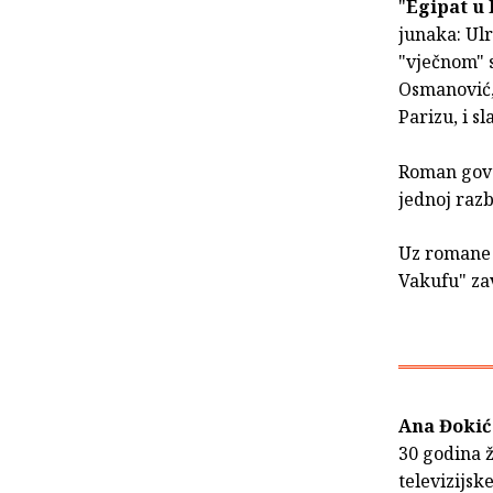
"
Egipat u
junaka: Ulr
"vječnom" 
Osmanović, 
Parizu, i s
Roman govor
jednoj razb
Uz romane 
Vakufu" zav
Ana Đokić
30 godina ž
televizijsk