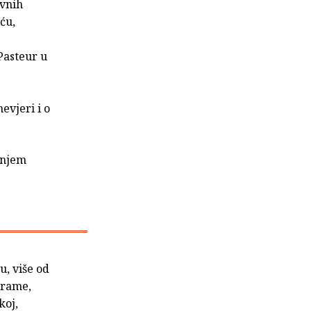
avnih
ću,
Pasteur u
evjeri i o
onjem
u, više od
drame,
koj,