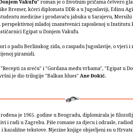
 Donjem Vakufu
" roman je o životnim pričama četvero gl
ike Bremer, kćeri diplomata DDR-a u Jugoslaviji, Edinu Agi
studentu medicine i prodavaču jabuka u Sarajevu, Mersihi
perspektivnoj mladoj znanstvenici zaposlenoj u Institutu 
lastičarnici Egipat u Donjem Vakufu.
i o padu Berlinskog zida, o raspadu Jugoslavije, o vjeri i n
ijenoj piramidi.
"Recepti za sreću" i "Gordana među vrbama", "Egipat u D
ršni je dio trilogije "Balkan blues"
Ane Đokić.
rođena je 1965. godine u Beogradu, diplomirala je filozofij
ivi i radi u Zagrebu. Piše romane za djecu i odrasle, radio
e i kazališne tekstove. Njezine knjige objavljeni su u Hrvats