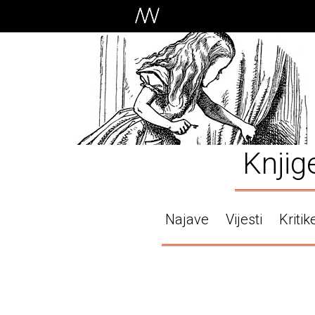
Knjig
Najave
Vijesti
Kritik