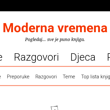
Moderna vremena
Pogledaj... sve je puno knjiga.
e
Razgovori
Djeca
e
Preporuke
Razgovori
Teme
Top lista knji