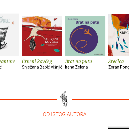
vanture
Crveni kovčeg
Brat na putu
Srećica
ć
Snježana Babić Višnjić
Irena Zelena
Zoran Pong
– OD ISTOG AUTORA –