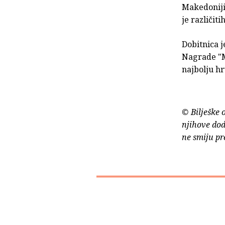
Makedoniji,
je različit
Dobitnica j
Nagrade "M
najbolju hr
© Bilješke 
njihove dod
ne smiju pr