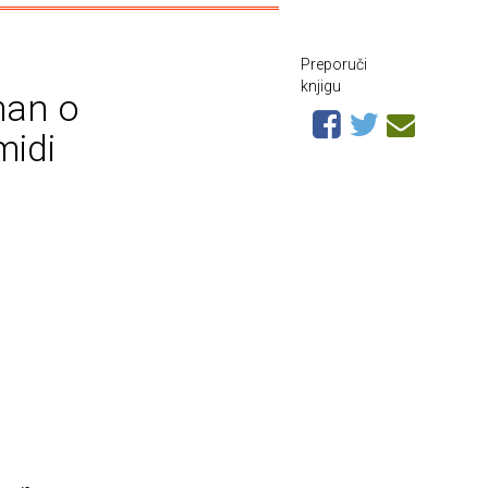
Preporuči
knjigu
man o
midi