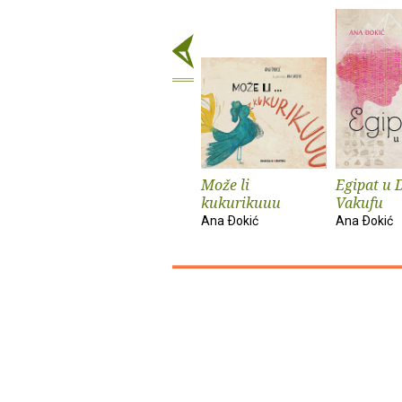
Može li
Egipat u
kukurikuuu
Vakufu
Ana Ðokić
Ana Ðokić