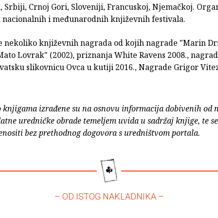
 Srbiji, Crnoj Gori, Sloveniji, Francuskoj, Njemačkoj. Orga
ih nacionalnih i međunarodnih književnih festivala.
e nekoliko književnih nagrada od kojih nagrade "Marin Drž
ato Lovrak" (2002), priznanja White Ravens 2008., nagrad
vatsku slikovnicu Ovca u kutiji 2016., Nagrade Grigor Vite
o knjigama izrađene su na osnovu informacija dobivenih od 
atne uredničke obrade temeljem uvida u sadržaj knjige, te s
enositi bez prethodnog dogovora s uredništvom portala.
– OD ISTOG NAKLADNIKA –