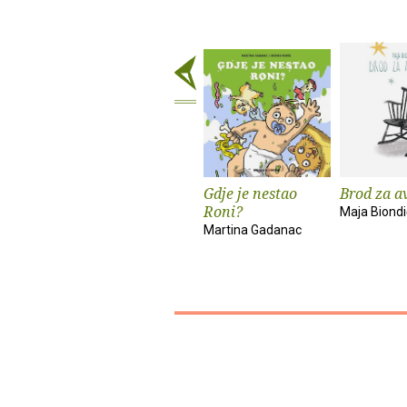
Gdje je nestao
Brod za a
Roni?
Maja Biondi
Martina Gadanac