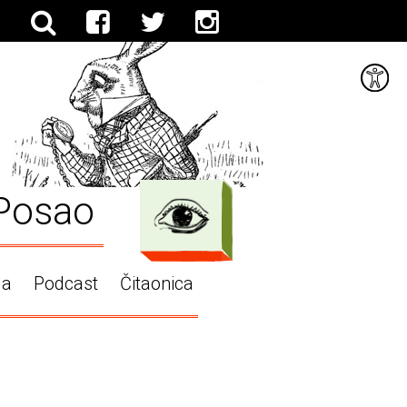
Posao
ga
Podcast
Čitaonica