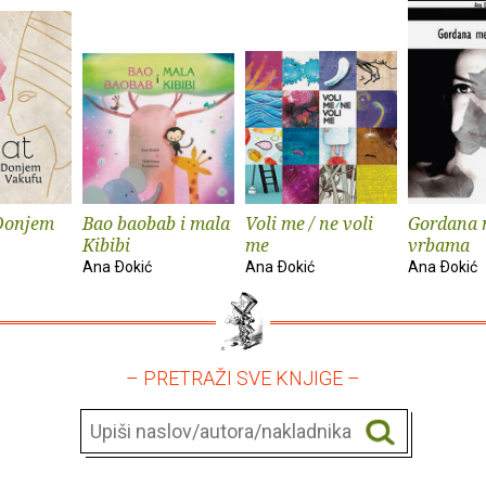
 Donjem
Bao baobab i mala
Voli me / ne voli
Gordana
Kibibi
me
vrbama
Ana Ðokić
Ana Ðokić
Ana Ðokić
– PRETRAŽI SVE KNJIGE –