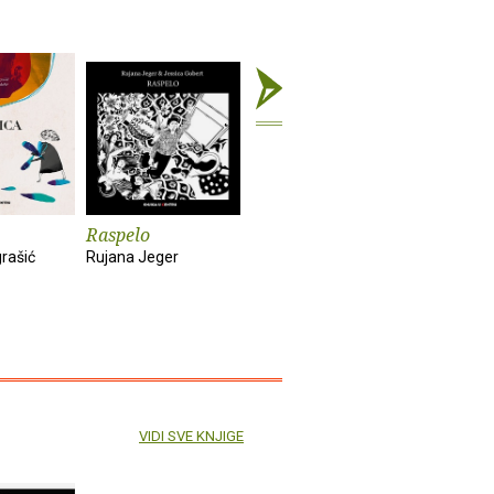
Raspelo
Tofu i Tuna i tuna
Kako (ne)
vol
rašić
Rujana Jeger
Alma Pongrašić
Aljoša Vuk
VIDI SVE KNJIGE