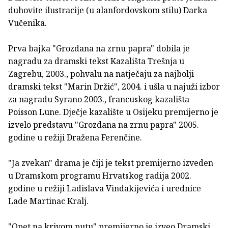
duhovite ilustracije (u alanfordovskom stilu) Darka
Vučenika.
Prva bajka "Grozdana na zrnu papra" dobila je
nagradu za dramski tekst Kazališta Trešnja u
Zagrebu, 2003., pohvalu na natječaju za najbolji
dramski tekst "Marin Držić", 2004. i ušla u najuži izbor
za nagradu Syrano 2003., francuskog kazališta
Poisson Lune. Dječje kazalište u Osijeku premijerno je
izvelo predstavu "Grozdana na zrnu papra" 2005.
godine u režiji Dražena Ferenčine.
"Ja zvekan" drama je čiji je tekst premijerno izveden
u Dramskom programu Hrvatskog radija 2002.
godine u režiji Ladislava Vindakijevića i urednice
Lade Martinac Kralj.
"Opet na krivom putu" premijerno je izveo Dramski