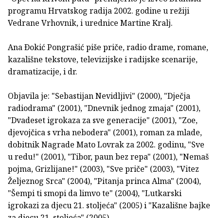
programu Hrvatskog radija 2002. godine u režiji
Vedrane Vrhovnik, i urednice Martine Kralj.
Ana Ðokić Pongrašić piše priče, radio drame, romane,
kazališne tekstove, televizijske i radijske scenarije,
dramatizacije, i dr.
Objavila je: "Sebastijan Nevidljivi" (2000), "Dječja
radiodrama" (2001), "Dnevnik jednog zmaja" (2001),
"Dvadeset igrokaza za sve generacije" (2001), "Zoe,
djevojčica s vrha nebodera" (2001), roman za mlade,
dobitnik Nagrade Mato Lovrak za 2002. godinu, "Sve
u redu!" (2001), "Tibor, paun bez repa" (2001), "Nemaš
pojma, Grizlijane!" (2003), "Sve priče" (2003), "Vitez
Željeznog Srca" (2004), "Pitanja princa Alma" (2004),
"Šempi ti smopi da limvo te" (2004), "Lutkarski
igrokazi za djecu 21. stoljeća" (2005) i "Kazališne bajke
za djecu 21. stoljeća" (2005).