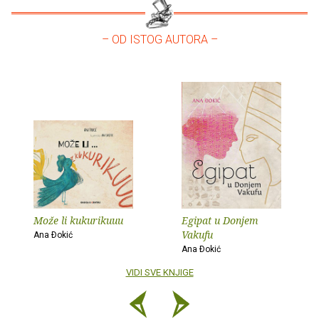
– OD ISTOG AUTORA –
Može li kukurikuuu
Egipat u Donjem
Vakufu
Ana Ðokić
Ana Ðokić
VIDI SVE KNJIGE