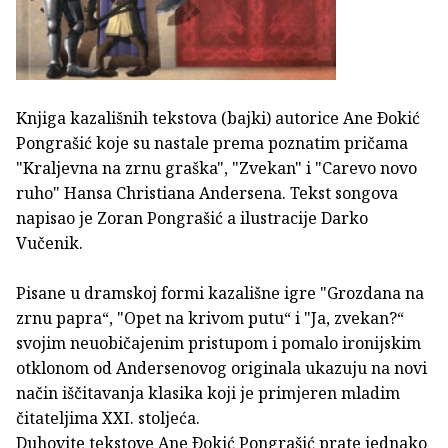
Knjiga kazališnih tekstova (bajki) autorice Ane Ðokić
Pongrašić koje su nastale prema poznatim pričama
"Kraljevna na zrnu graška", "Zvekan" i "Carevo novo
ruho" Hansa Christiana Andersena. Tekst songova
napisao je Zoran Pongrašić a ilustracije Darko
Vučenik.
Pisane u dramskoj formi kazališne igre "Grozdana na
zrnu papra“, "Opet na krivom putu“ i "Ja, zvekan?“
svojim neuobičajenim pristupom i pomalo ironijskim
otklonom od Andersenovog originala ukazuju na novi
način iščitavanja klasika koji je primjeren mladim
čitateljima XXI. stoljeća.
Duhovite tekstove Ane Ðokić Pongrašić prate jednako