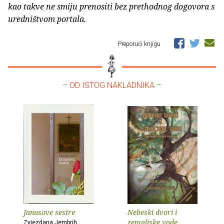
kao takve ne smiju prenositi bez prethodnog dogovora s
uredništvom portala.
Preporuči knjigu
– OD ISTOG NAKLADNIKA –
Janusove sestre
Nebeski dvori i
zemaljske vode
Zvjezdana Jembrih