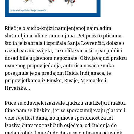
Riječ je o audio-knjizi namijenjenoj najmlađim
slušateljima, ali ne samo njima. Pet priča o pticama,
što ih je izabrala i ispričala Sanja Lovrenčić, dolaze s
raznih strana svijeta, raznolike su, a široj su publici
dosad bile uglavnom nepoznate. Oživljavajući praksu
usmenog pripovijedanja, autorica nosača zvuka
posegnula je za predajom Haida Indijanaca, te
pripovijetkama iz Finske, Rusije, Njemačke i
Hrvatske…
Ptice su oduvijek izazivale ljudsku znatiželju i maštu.
Čine nam se bliskim, jer se sporazumijevaju glasom i
vole svjetlost dana, no njihova sposobnost za let
izaziva čitav niz različitih osjećaja, od čuđenja do
melankolije. I nije čudo da su se o pticama oduvijek