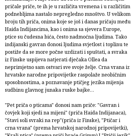
pričale priče, te ih je u različita vremena i u različitim
podnebljima nastalo nepregledno mnoštvo. U velikom
broju tih priča, onima koje se još i danas pričaju među
Haida Indijancima, kao i onima sa sjevera Europe,
ptice su čudesna bića, često nadmoćna ljudima. Tako
indijanski gavran donosi ljudima svjetlost i toplinu te
postiže da se more počne uzdizati i spuštati, a svraka
iz Finske uspijeva natjerati dječaka Ollea da
neprimjetno sam ostvari sve svoje želje. Crna vrana iz
hrvatske narodne pripovijetke raspolaže neobičnim
sposobnostima, a poznavanje ptičjeg jezika mijenja
sudbinu glavnog junaka ruske bajke…
"Pet priča o pticama" donosi nam priče: "Gavran i
čovjek koji sjedi na mijeni" (priča Haida Indijanaca),
"Stavi soli svraki na rep"(priča iz Finske), "Ptičar i
crna vrana" (prema hrvatskoj narodnoj pripovijetki),
"Kralj ptica" (prema priči braće Grimm) I "Ptičji jezik"