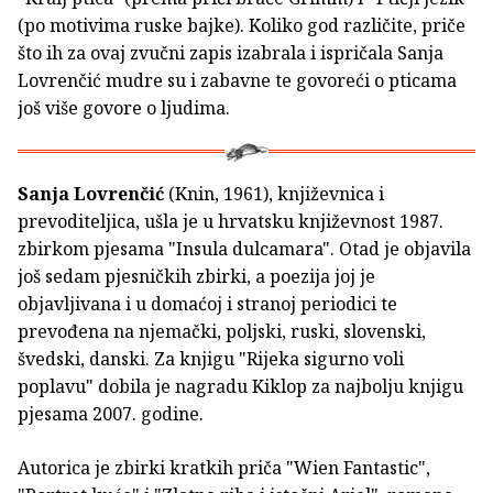
(po motivima ruske bajke). Koliko god različite, priče
što ih za ovaj zvučni zapis izabrala i ispričala Sanja
Lovrenčić mudre su i zabavne te govoreći o pticama
još više govore o ljudima.
Sanja Lovrenčić
(Knin, 1961), književnica i
prevoditeljica, ušla je u hrvatsku književnost 1987.
zbirkom pjesama "Insula dulcamara". Otad je objavila
još sedam pjesničkih zbirki, a poezija joj je
objavljivana i u domaćoj i stranoj periodici te
prevođena na njemački, poljski, ruski, slovenski,
švedski, danski. Za knjigu "Rijeka sigurno voli
poplavu" dobila je nagradu Kiklop za najbolju knjigu
pjesama 2007. godine.
Autorica je zbirki kratkih priča "Wien Fantastic",