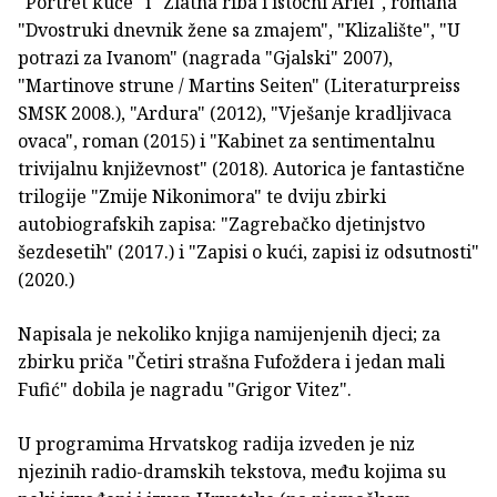
"Portret kuće" i "Zlatna riba i istočni Ariel", romana
"Dvostruki dnevnik žene sa zmajem", "Klizalište", "U
potrazi za Ivanom" (nagrada "Gjalski" 2007),
"Martinove strune / Martins Seiten" (Literaturpreiss
SMSK 2008.), "Ardura" (2012), "Vješanje kradljivaca
ovaca", roman (2015) i "Kabinet za sentimentalnu
trivijalnu književnost" (2018). Autorica je fantastične
trilogije "Zmije Nikonimora" te dviju zbirki
autobiografskih zapisa: "Zagrebačko djetinjstvo
šezdesetih" (2017.) i "Zapisi o kući, zapisi iz odsutnosti"
(2020.)
Napisala je nekoliko knjiga namijenjenih djeci; za
zbirku priča "Četiri strašna Fufoždera i jedan mali
Fufić" dobila je nagradu "Grigor Vitez".
U programima Hrvatskog radija izveden je niz
njezinih radio-dramskih tekstova, među kojima su