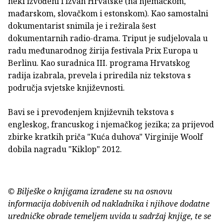
neki izvođeni i izvan Hrvatske (na njemačkom,
mađarskom, slovačkom i estonskom). Kao samostalni
dokumentarist snimila je i režirala šest
dokumentarnih radio-drama. Triput je sudjelovala u
radu međunarodnog žirija festivala Prix Europa u
Berlinu. Kao suradnica III. programa Hrvatskog
radija izabrala, prevela i priredila niz tekstova s
područja svjetske književnosti.
Bavi se i prevođenjem književnih tekstova s
engleskog, francuskog i njemačkog jezika; za prijevod
zbirke kratkih priča "Kuća duhova" Virginije Woolf
dobila nagradu "Kiklop" 2012.
© Bilješke o knjigama izrađene su na osnovu
informacija dobivenih od nakladnika i njihove dodatne
uredničke obrade temeljem uvida u sadržaj knjige, te se