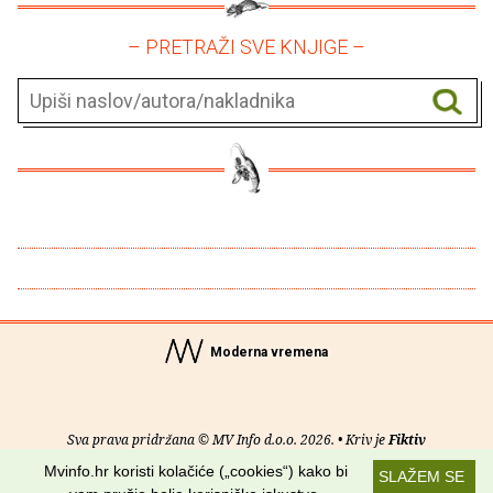
– PRETRAŽI SVE KNJIGE –
Moderna vremena
Sva prava pridržana © MV Info d.o.o. 2026. • Kriv je
Fiktiv
Mvinfo.hr koristi kolačiće („cookies“) kako bi
SLAŽEM SE
O nama
•
Pomoć
•
Uvjeti korištenja
•
RSS kanali