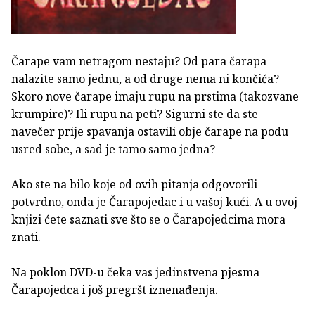
Čarape vam netragom nestaju? Od para čarapa
nalazite samo jednu, a od druge nema ni končića?
Skoro nove čarape imaju rupu na prstima (takozvane
krumpire)? Ili rupu na peti? Sigurni ste da ste
navečer prije spavanja ostavili obje čarape na podu
usred sobe, a sad je tamo samo jedna?
Ako ste na bilo koje od ovih pitanja odgovorili
potvrdno, onda je Čarapojedac i u vašoj kući. A u ovoj
knjizi ćete saznati sve što se o Čarapojedcima mora
znati.
Na poklon DVD-u čeka vas jedinstvena pjesma
Čarapojedca i još pregršt iznenađenja.