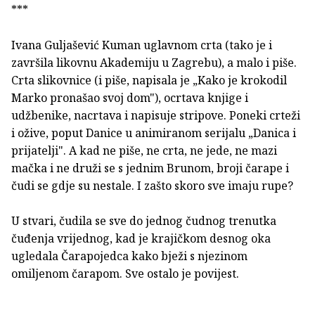
***
Ivana Guljašević Kuman uglavnom crta (tako je i
završila likovnu Akademiju u Zagrebu), a malo i piše.
Crta slikovnice (i piše, napisala je „Kako je krokodil
Marko pronašao svoj dom"), ocrtava knjige i
udžbenike, nacrtava i napisuje stripove. Poneki crteži
i ožive, poput Danice u animiranom serijalu „Danica i
prijatelji". A kad ne piše, ne crta, ne jede, ne mazi
mačka i ne druži se s jednim Brunom, broji čarape i
čudi se gdje su nestale. I zašto skoro sve imaju rupe?
U stvari, čudila se sve do jednog čudnog trenutka
čuđenja vrijednog, kad je krajičkom desnog oka
ugledala Čarapojedca kako bježi s njezinom
omiljenom čarapom. Sve ostalo je povijest.