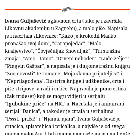
Ivana Guljašević
uglavnom crta (tako je i završila
Likovnu akademiju u Zagrebu), a malo piše. Napisala
je i nacrtala slikovnice: "Kako je krokodil Marko
pronašao svoj dom", "Čarapojedac", "Malo
kraljevstvo", "Čovječuljak Snovuljak", "Tri strašna
zmaja", "Amo - tamo", "Drveni neboder", "Lude želje" i
"Pingvin Gašpar", a napisala je i dugometražnu knjigu
"Zoo novosti" te romane "Moja slavna prijateljica" i
"Neprilagođena". Ilustrira knjige i udžbenike, crta i
piše stripove, a radi i crtiće. Napravila je puno crtića
(čak trideset) koji se mogu vidjeti u serijalu
"Igubukine priče" na HRT-u. Nacrtala je i animirani
serijal "Danica", a također je crtala u serijalima
"Pssst...priča!" i "Njama, njam". Ivana Guljašević je
crtačica, spisateljica i pričalica, a najviše je od svega
mama maloj Ani. I biti mama najdraže joj je i najljepše