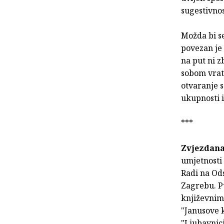
sugestivnos
Možda bi se
povezan je 
na put ni z
sobom vrata
otvaranje se
ukupnosti i
***
Zvjezdana
umjetnosti 
Radi na Ods
Zagrebu. Pu
književnim 
"Janusove k
"Ljubavnici