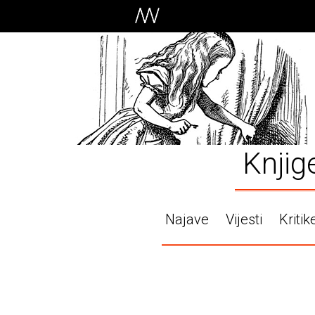
Knjig
Najave
Vijesti
Kritik