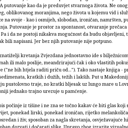
 A putovanje kao da je preduvjet stvarnoga života. Ne onog
eg, oblikovanog moranjima, nego života u kojemu vid i sl
ze na svoje - kao i osmijeh, slobodan, ironičan, namršten, p
nja. Putovanje je prostor za spontanost, otvaranje prečac
i. Pa i da ne postoji nikakva mogućnost da budu objavljeni, t
ak bili napisani. Jer bez njih putovanje nije potpuno.
 znatiželji kretanja Zvjezdana jednostavno ide s bilježnicom
dmah ili malo poslije, meandrirajući čak i oko vlastitih poku
 ("ne bih htjela raditi priču od..."). Tako nastaje knjiga - 
edimenata, kratkih i dužih, težih i lakših. Put u Makedoniju
ju pustolovno traje, no kratki bljesak uz lungo mare u Lo
roniji jednako trajno urezuje u pamćenje.
is počinje iz tišine i ne zna se točno kakav će biti glas koji 
vijet, ponekad lirski, ponekad ironičan, rijetko melankolič
sredan i živ, sposoban za nagla skretanja, osvježavajuće hir
oban dozvati i dočarati slike. Upravo zbog izrazite vizualn