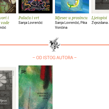
ori i
Palača i vrt
Mjesec u prosincu
Ljetopisi
 vode
Sanja Lovrenčić
Sanja Lovrenčić, Pika
Zvjezdana
nčić
Vončina
– OD ISTOG AUTORA –