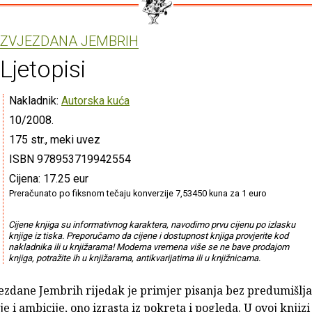
ZVJEZDANA JEMBRIH
Ljetopisi
Nakladnik:
Autorska kuća
10/2008.
175 str., meki uvez
ISBN 978953719942554
Cijena: 17.25 eur
Preračunato po fiksnom tečaju konverzije 7,53450 kuna za 1 euro
Cijene knjiga su informativnog karaktera, navodimo prvu cijenu po izlasku
knjige iz tiska. Preporučamo da cijene i dostupnost knjiga provjerite kod
nakladnika ili u knjižarama! Moderna vremena više se ne bave prodajom
knjiga, potražite ih u knjižarama, antikvarijatima ili u knjižnicama.
ezdane Jembrih rijedak je primjer pisanja bez predumišlja
e i ambicije, ono izrasta iz pokreta i pogleda. U ovoj knjizi 