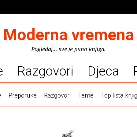
Moderna vremena
Pogledaj... sve je puno knjiga.
e
Razgovori
Djeca
e
Preporuke
Razgovori
Teme
Top lista knji