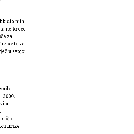
ik dio njih
ona ne kreće
uča za
ivnosti, za
vjež u svojoj
ovnih
i 2000.
vi u
u
 priča
ku lirike