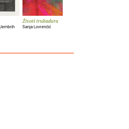
Životi trubadura
Mrguda
Zovem se 
Iz života
 Jembrih
Sanja Lovrenčić
Milica Lukšić
Zoran Pong