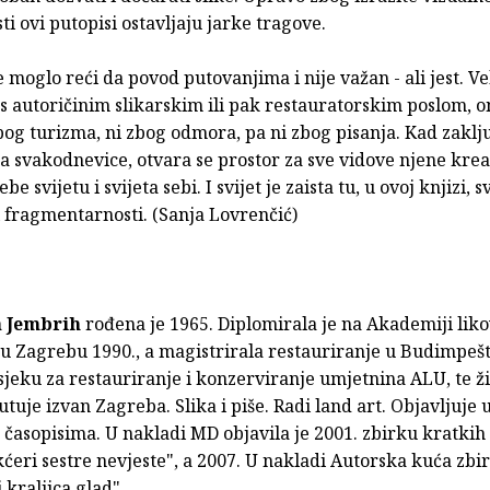
ti ovi putopisi ostavljaju jarke tragove.
 moglo reći da povod putovanjima i nije važan - ali jest. Vel
s autoričinim slikarskim ili pak restauratorskim poslom, 
bog turizma, ni zbog odmora, pa ni zbog pisanja. Kad zaklj
 svakodnevice, otvara se prostor za sve vidove njene kreat
be svijetu i svijeta sebi. I svijet je zaista tu, u ovoj knjizi, s
 fragmentarnosti. (Sanja Lovrenčić)
 Jembrih
rođena je 1965. Diplomirala je na Akademiji lik
u Zagrebu 1990., a magistrirala restauriranje u Budimpešt
jeku za restauriranje i konzerviranje umjetnina ALU, te ži
tuje izvan Zagreba. Slika i piše. Radi land art. Objavljuje 
časopisima. U nakladi MD objavila je 2001. zbirku kratkih
ćeri sestre nevjeste", a 2007. U nakladi Autorska kuća zbir
 kraljica glad".