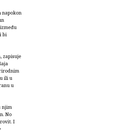
uh napokon
un
a između
i bi
, zapisuje
šaja
prirodnim
 ili u
vranu u
s njim
an. No
ovit. I
e