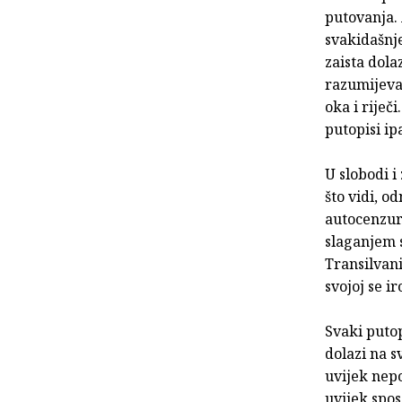
putovanja.
svakidašnj
zaista dola
razumijeva
oka i riječ
putopisi ip
U slobodi i
što vidi, o
autocenzure
slaganjem s
Transilvani
svojoj se i
Svaki putop
dolazi na s
uvijek nepo
uvijek spos