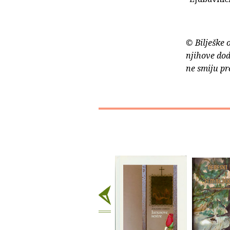
© Bilješke 
njihove dod
ne smiju pr