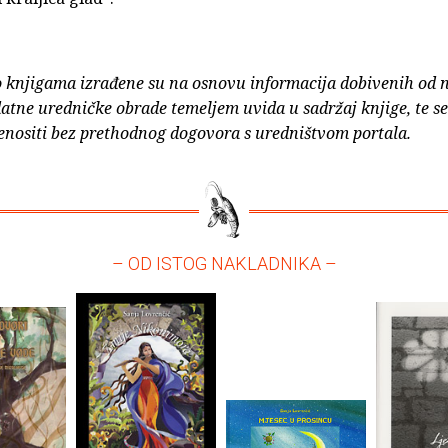
o knjigama izrađene su na osnovu informacija dobivenih od 
atne uredničke obrade temeljem uvida u sadržaj knjige, te s
enositi bez prethodnog dogovora s uredništvom portala.
– OD ISTOG NAKLADNIKA –