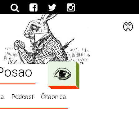
Posao
ga
Podcast
Čitaonica