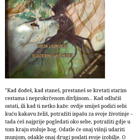
"Kad dođeš, kad staneš, prestaneš se kretati starim
cestama i neprokrčenom divljinom... Kad odlučiš
ostati, ili kad ti netko kaže: ovdje smiješ podići sebi
kuću kakavu želiš, potražiti ispašu za svoje životinje –
tada ćeš najprije pogledati oko sebe, potražiti gdje u
tom kraju stoluje bog. Odatle će onaj višnji udariti
munjom, odakle onaj drugi poslati svoje izobilje. O