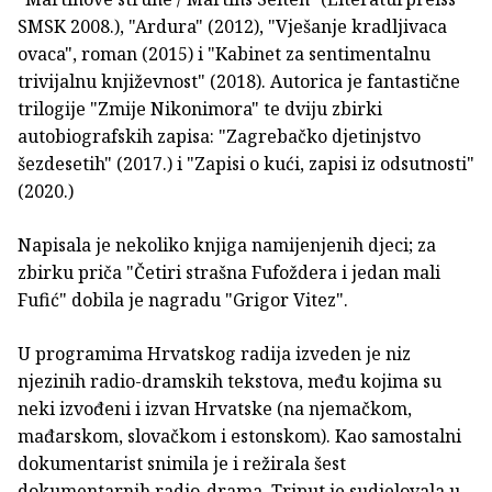
SMSK 2008.), "Ardura" (2012), "Vješanje kradljivaca
ovaca", roman (2015) i "Kabinet za sentimentalnu
trivijalnu književnost" (2018). Autorica je fantastične
trilogije "Zmije Nikonimora" te dviju zbirki
autobiografskih zapisa: "Zagrebačko djetinjstvo
šezdesetih" (2017.) i "Zapisi o kući, zapisi iz odsutnosti"
(2020.)
Napisala je nekoliko knjiga namijenjenih djeci; za
zbirku priča "Četiri strašna Fufoždera i jedan mali
Fufić" dobila je nagradu "Grigor Vitez".
U programima Hrvatskog radija izveden je niz
njezinih radio-dramskih tekstova, među kojima su
neki izvođeni i izvan Hrvatske (na njemačkom,
mađarskom, slovačkom i estonskom). Kao samostalni
dokumentarist snimila je i režirala šest
dokumentarnih radio-drama. Triput je sudjelovala u