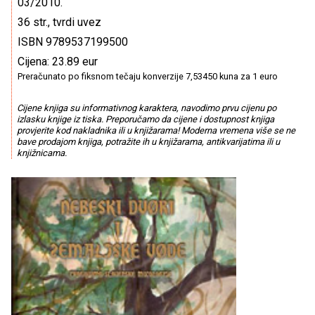
03/2010.
36 str., tvrdi uvez
ISBN 9789537199500
Cijena: 23.89 eur
Preračunato po fiksnom tečaju konverzije 7,53450 kuna za 1 euro
Cijene knjiga su informativnog karaktera, navodimo prvu cijenu po
izlasku knjige iz tiska. Preporučamo da cijene i dostupnost knjiga
provjerite kod nakladnika ili u knjižarama! Moderna vremena više se ne
bave prodajom knjiga, potražite ih u knjižarama, antikvarijatima ili u
knjižnicama.