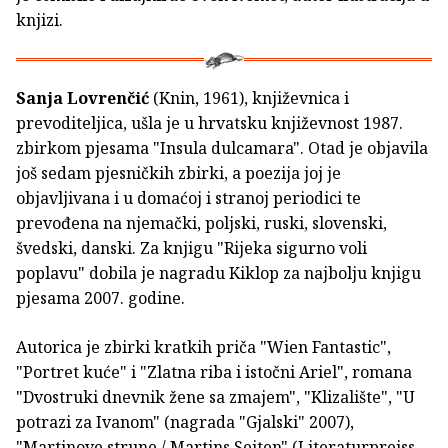
knjizi.
Sanja Lovrenčić
(Knin, 1961), književnica i
prevoditeljica, ušla je u hrvatsku književnost 1987.
zbirkom pjesama "Insula dulcamara". Otad je objavila
još sedam pjesničkih zbirki, a poezija joj je
objavljivana i u domaćoj i stranoj periodici te
prevođena na njemački, poljski, ruski, slovenski,
švedski, danski. Za knjigu "Rijeka sigurno voli
poplavu" dobila je nagradu Kiklop za najbolju knjigu
pjesama 2007. godine.
Autorica je zbirki kratkih priča "Wien Fantastic",
"Portret kuće" i "Zlatna riba i istočni Ariel", romana
"Dvostruki dnevnik žene sa zmajem", "Klizalište", "U
potrazi za Ivanom" (nagrada "Gjalski" 2007),
"Martinove strune / Martins Seiten" (Literaturpreiss