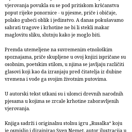
vjerovanja povukla su se pod pritiskom kršćanstva
poput rijeke ponornice - u pjesme, priče i običaje,
polako gubeći oblik i jedinstvo. A danas pokušavamo
sabrati tragove i krhotine ne bi li stekli makar
maglovitu sliku, slutnju kako je moglo biti.
Premda utemeljene na suvremenim etnološkim
spoznajama, priče skupljene u ovoj knjizi ispričane su
osobnim, poetskim stilom, u njima se javljaju različiti
glasovi koji kao da izranjaju pred čitatelja iz dubine
vremena i vode ga svojim životnim putovima.
U autorski tekst utkani su i ulomci drevnih narodnih
pjesama u kojima se zrcale krhotine zaboravljenih
vjerovanja.
Knjiga sadrži i originalnu stolnu igru „Rusalka“ koju
je osmislio i dizajnirao Sven Nemet, autor ilustracija u