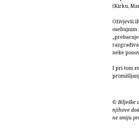
(Kirku, Ma
Oživjevši i
osebujnim 
„prebacuje“
razgrađivan
neke ponov
I pri tom 
promišljan
© Bilješke 
njihove dod
ne smiju pr