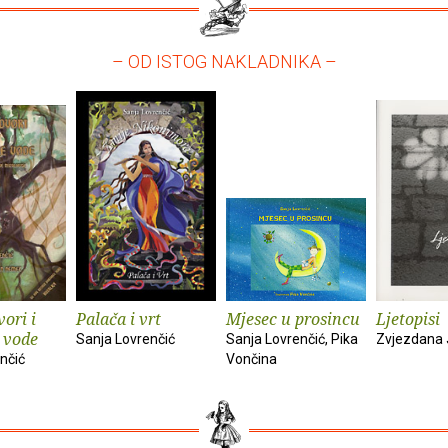
– OD ISTOG NAKLADNIKA –
ori i
Palača i vrt
Mjesec u prosincu
Ljetopisi
 vode
Sanja Lovrenčić
Sanja Lovrenčić, Pika
Zvjezdana
nčić
Vončina