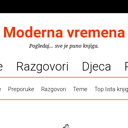
Moderna vremena
Pogledaj... sve je puno knjiga.
e
Razgovori
Djeca
e
Preporuke
Razgovori
Teme
Top lista knji