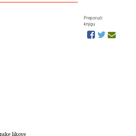
Preporuči
knjigu
enske likove