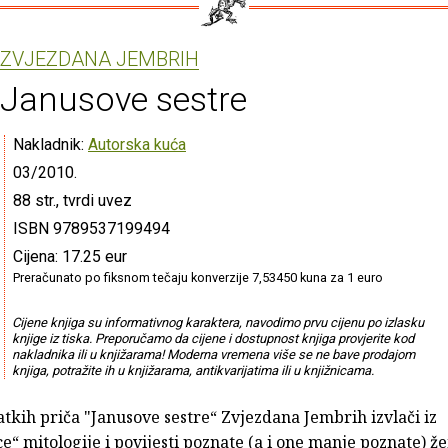
ZVJEZDANA JEMBRIH
Janusove sestre
Nakladnik:
Autorska kuća
03/2010.
88 str., tvrdi uvez
ISBN 9789537199494
Cijena: 17.25 eur
Preračunato po fiksnom tečaju konverzije 7,53450 kuna za 1 euro
Cijene knjiga su informativnog karaktera, navodimo prvu cijenu po izlasku
knjige iz tiska. Preporučamo da cijene i dostupnost knjiga provjerite kod
nakladnika ili u knjižarama! Moderna vremena više se ne bave prodajom
knjiga, potražite ih u knjižarama, antikvarijatima ili u knjižnicama.
atkih priča "Janusove sestre“ Zvjezdana Jembrih izvlači iz
e“ mitologije i povijesti poznate (a i one manje poznate) ž