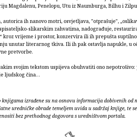
riju Magdalenu, Penelopu, Utu iz Naumburga, Bilhu i Zilpu
h, autorica ih nanovo motri, osvjetljava, "otprašuje", „oslik
spisateljsko-slikarskim zahvatima, nadograđuje, restaurir
 kroz vrijeme i prostor, konzervira ili ih prepušta suptiln
ju unutar literarnog tkiva. Ili ih pak ostavlja napukle, u 
ne pretvorbe.
svakim svojim tekstom uspijeva obuhvatiti ono nepotrošivo
je ljudskog čina…
o knjigama izrađene su na osnovu informacija dobivenih od 
atne uredničke obrade temeljem uvida u sadržaj knjige, te s
enositi bez prethodnog dogovora s uredništvom portala.