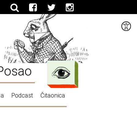
Posao
ga
Podcast
Čitaonica