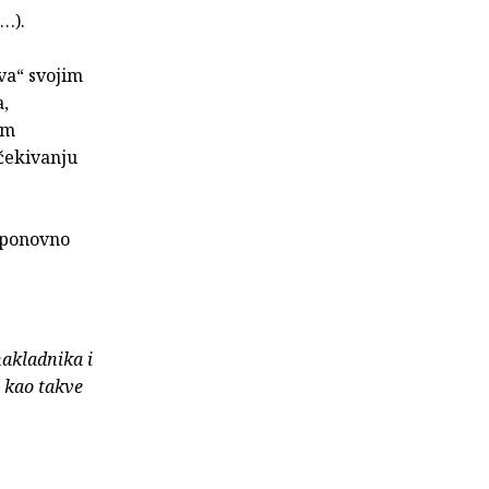
…).
ava“ svojim
a,
om
očekivanju
: ponovno
nakladnika i
e kao takve