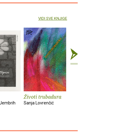
VIDI SVE KNJIGE
Životi trubadura
Mrguda
Zovem se 
Iz života
 Jembrih
Sanja Lovrenčić
Milica Lukšić
Zoran Pong