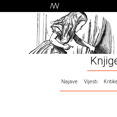
Knjig
Najave
Vijesti
Kritik