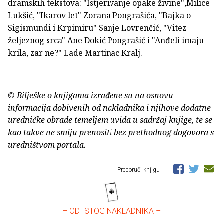
dramskih tekstova: "Istjerivanje opake živine",Milice
Lukšić, "Ikarov let" Zorana Pongrašića, "Bajka o
Sigismundi i Krpimiru" Sanje Lovrenčić, "Vitez
željeznog srca" Ane Ðokić Pongrašić i "Anđeli imaju
krila, zar ne?" Lade Martinac Kralj.
© Bilješke o knjigama izrađene su na osnovu
informacija dobivenih od nakladnika i njihove dodatne
uredničke obrade temeljem uvida u sadržaj knjige, te se
kao takve ne smiju prenositi bez prethodnog dogovora s
uredništvom portala.
Preporuči knjigu
– OD ISTOG NAKLADNIKA –