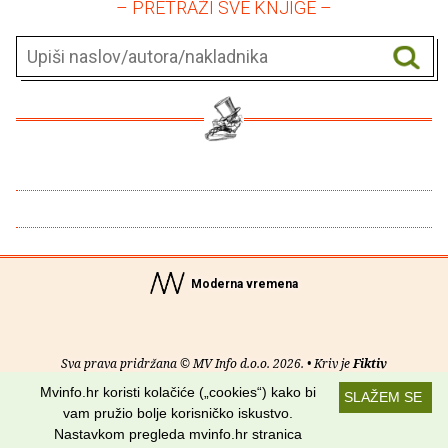
– PRETRAŽI SVE KNJIGE –
Moderna vremena
Sva prava pridržana © MV Info d.o.o. 2026. • Kriv je
Fiktiv
Mvinfo.hr koristi kolačiće („cookies“) kako bi
SLAŽEM SE
O nama
•
Pomoć
•
Uvjeti korištenja
•
RSS kanali
vam pružio bolje korisničko iskustvo.
Nastavkom pregleda mvinfo.hr stranica
Potraži nas na: