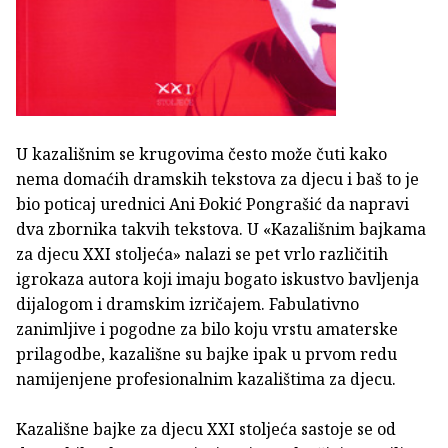
U kazališnim se krugovima često može čuti kako
nema domaćih dramskih tekstova za djecu i baš to je
bio poticaj urednici Ani Ðokić Pongrašić da napravi
dva zbornika takvih tekstova. U «Kazališnim bajkama
za djecu XXI stoljeća» nalazi se pet vrlo različitih
igrokaza autora koji imaju bogato iskustvo bavljenja
dijalogom i dramskim izričajem. Fabulativno
zanimljive i pogodne za bilo koju vrstu amaterske
prilagodbe, kazališne su bajke ipak u prvom redu
namijenjene profesionalnim kazalištima za djecu.
Kazališne bajke za djecu XXI stoljeća sastoje se od