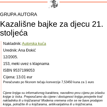
GRUPA AUTORA
Kazališne bajke za djecu 21.
stoljeća
Nakladnik:
Autorska kuća
Urednik: Ana Ðokić
12/2005.
153, meki uvez s klapnama
ISBN 9537199053
Cijena: 13.01 eur
Preračunato po fiksnom tečaju konverzije 7,53450 kuna za 1 euro
Cijene knjiga su informativnog karaktera, navodimo prvu cijenu po izlasku
knjige iz tiska. Preporučamo da cijene i dostupnost knjiga provjerite kod
nakladnika ili u knjižarama! Moderna vremena više se ne bave prodajom
knjiga, potražite ih u knjižarama, antikvarijatima ili u knjižnicama.