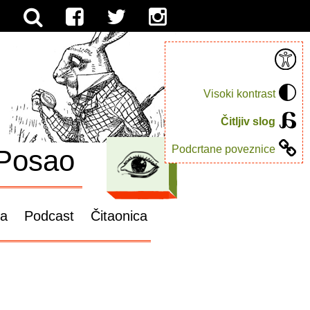
Visoki kontrast
Čitljiv slog
Podcrtane poveznice
Posao
ga
Podcast
Čitaonica