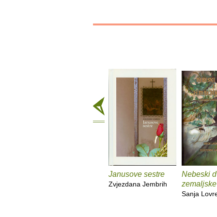
Janusove sestre
Nebeski dv
zemaljske
Zvjezdana Jembrih
Sanja Lovr