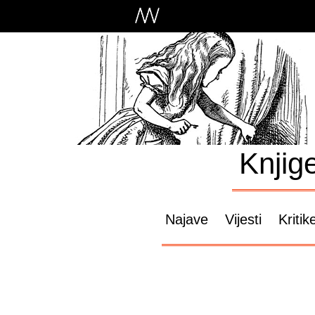
Knjig
Najave
Vijesti
Kritik