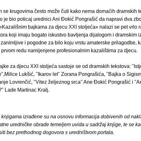
m se krugovima često može čuti kako nema domaćih dramskih t
to je bio poticaj urednici Ani Ðokić Pongrašić da napravi dva zbo
«Kazališnim bajkama za djecu XXI stoljeća» nalazi se pet vrlo ra
ora koji imaju bogato iskustvo bavljenja dijalogom i dramskim i
zanimljive i pogodne za bilo koju vrstu amaterske prilagodbe, 
u prvom redu namijenjene profesionalnim kazalištima za djecu.
jke za djecu XXI stoljeća sastoje se od dramskih tekstova: "Istj
",Milice Lukšić, "Ikarov let" Zorana Pongrašića, "Bajka o Sigism
nje Lovrenčić, "Vitez željeznog srca" Ane Ðokić Pongrašić i "A
e?" Lade Martinac Kralj.
o knjigama izrađene su na osnovu informacija dobivenih od nakl
atne uredničke obrade temeljem uvida u sadržaj knjige, te se ka
siti bez prethodnog dogovora s uredništvom portala.