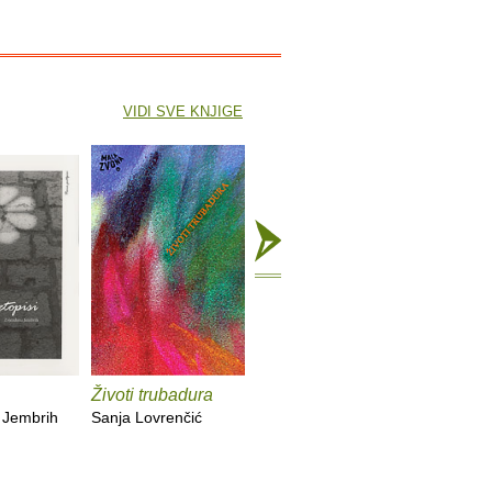
VIDI SVE KNJIGE
Životi trubadura
Mrguda
Zovem se
Iz život
 Jembrih
Sanja Lovrenčić
Milica Lukšić
Zoran Pon