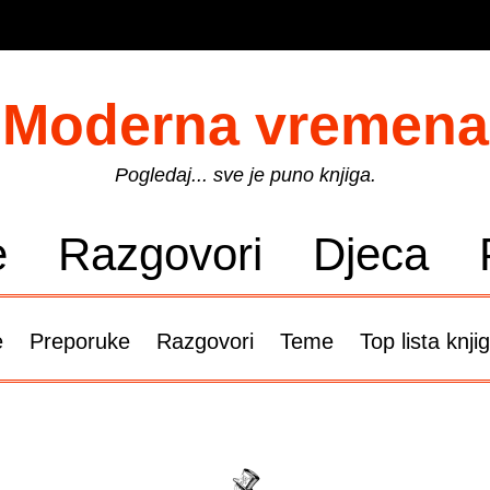
Moderna vremena
Pogledaj... sve je puno knjiga.
e
Razgovori
Djeca
e
Preporuke
Razgovori
Teme
Top lista knji