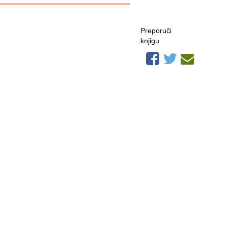
Preporuči
knjigu