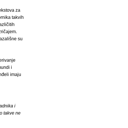
ekstova za
rnika takvih
zličitih
zričajem.
kazališne su
erivanje
undi i
nđeli imaju
adnika i
o takve ne