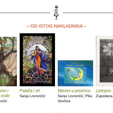
– OD ISTOG NAKLADNIKA –
ori i
Palača i vrt
Mjesec u prosincu
Ljetopisi
 vode
Sanja Lovrenčić
Sanja Lovrenčić, Pika
Zvjezdana
enčić
Vončina