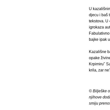
U kazališni
djecu i baš 
tekstova. U 
igrokaza aut
Fabulativno 
bajke ipak 
Kazališne ba
opake živine
Krpimiru" Sa
krila, zar n
© Bilješke 
njihove dod
smiju preno