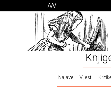
Knjig
Najave
Vijesti
Kritik