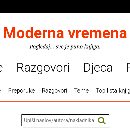
Moderna vremena
Pogledaj... sve je puno knjiga.
e
Razgovori
Djeca
e
Preporuke
Razgovori
Teme
Top lista knji