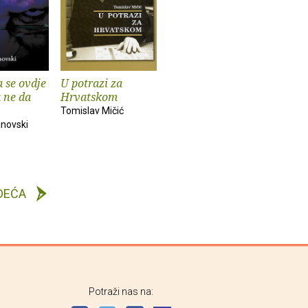
 se ovdje
U potrazi za
a ne da
Hrvatskom
Tomislav Mičić
novski
DEĆA
Potraži nas na: