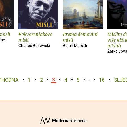
misli
Pokvarenjakove
Prema domovini
Mislim da
misli
misli
više ništ
inci
učiniti
Charles Bukowski
Bojan Marotti
Žarko Jova
THODNA
1
2
3
4
5
…
16
SLJE
Moderna vremena