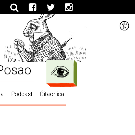
Posao
ga
Podcast
Čitaonica