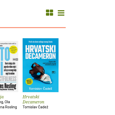
ja
Hrvatski
Decameron
ng, Ola
nna Rosling
Tomislav Čadež