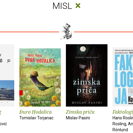
×
MISL
g
Đuro Hodalica
Zimska priča
Faktologi
Tomislav Torjanac
Mislav Pasini
Hans Rosli
ović
Rosling, A
Rönlund