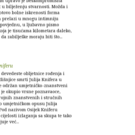
im upravo je beskompromisna
 u bilježenju stvarnosti. Možda i
gotovo bolne iskrenosti forma
 prelazi u mnogu intimniju
spovjednu, u ljubavno pismo
koja je tisućama kilometara daleko,
 da zabilješke moraju biti što...
niferu
devedeste obljetnice rođenja i
išnjice smrti Julija Knifera u
je održan umjetničko-znanstveni
i je okupio vrsne poznavaoce,
rojnih znanstvenih i stručnih
 o umjetničkom opusu Julija
 Pod nazivom Osijek Kniferu
cijelosti izlaganja sa skupa te tako
je već...