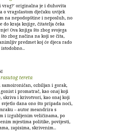
i vrag?' originalna je i duhovita
ca o vragolastom dječaku uvijek
 na nepodopštine i neposluh, no
 do kraja knjige, čitatelja čeka
nje! Ova knjiga što zbog svojega
 što zbog načina na koji se čita,
animljiv predmet koj će djeca rado
, istodobno...
ić
rasutog tereta
 samoironičan, ozbiljan i gorak,
gonist i promatrač, kao onaj koji
 skriva i krivotvori, kao onaj koji
 svjetlo dana ono što pripada noći,
 mraku – autor meandrira s
im i izgubljenim veličinama, po
enim mjestima politike, povijesti,
ama, zapisima, skrivenim...