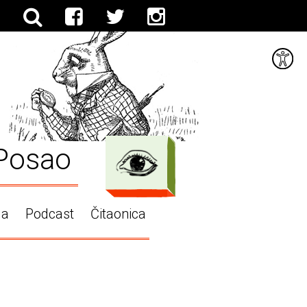
Posao
ga
Podcast
Čitaonica