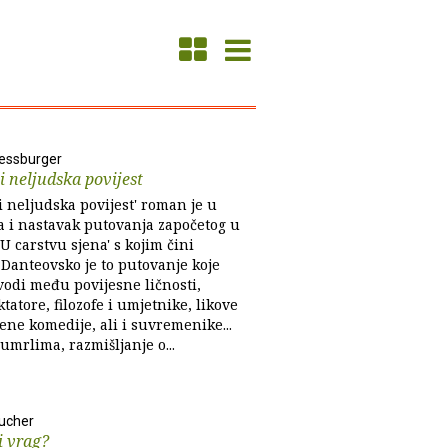
ressburger
i neljudska povijest
i neljudska povijest' roman je u
la i nastavak putovanja započetog u
 carstvu sjena' s kojim čini
. Danteovsko je to putovanje koje
 vodi među povijesne ličnosti,
ktatore, filozofe i umjetnike, likove
ene komedije, ali i suvremenike...
 umrlima, razmišljanje o...
ucher
i vrag?