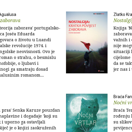
Agualusa
Zlatko Kr
 zaborava
Nostalgi
eorija zaborava' portugalsko-
Knjiga 'N
sca Joséa Eduarda
zaborava'
govara o životu u Luandi
važnih i 
lske revolucije 1974. i
nije mog
ngolske neovisnosti. Ovo je
situacij
roman o strahu, o besmislu
cijelome
ofobije, o ljubavi i
da se tak
Mnogi ga smatraju dosad
jer nas i
ualusinim romanom....
Braća Fan
Noćni vr
u prsa' Senka Karuze pouzdan
Braća Te
naplavine i događaje 'koji su
rođenju 
k i uporno ga ostavljali
su slikov
Riječ je o knjizi zaokruženih
prvijencu