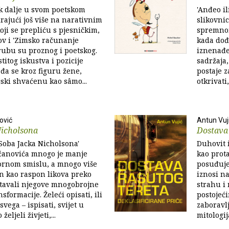
k dalje u svom poetskom
'Anđeo il
irajući još više na narativnim
slikovni
ji se prepliću s pjesničkim,
spremnom
ov i 'Zimsko računanje
kada dođe
ubu su proznog i poetskog.
iznenađe
titog iskustva i pozicije
sadržaja,
đa se kroz figuru žene,
postaje z
ski shvaćenu kao sâmo...
otkrivati
ović
Antun Vuj
Nicholsona
Dostava 
'Soba Jacka Nicholsona'
Duhovit i
ćanovića mnogo je manje
kao prota
ornom smislu, a mnogo više
posuđuje,
n kao raspon likova preko
iznosi na
itavali njegove mnogobrojne
strahu i
formacije. Želeći opisati, ili
postojeć
svega – ispisati, svijet u
zaboravlj
eljeli živjeti,...
mitologij