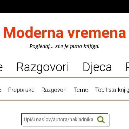
Moderna vremena
Pogledaj... sve je puno knjiga.
e
Razgovori
Djeca
e
Preporuke
Razgovori
Teme
Top lista knji