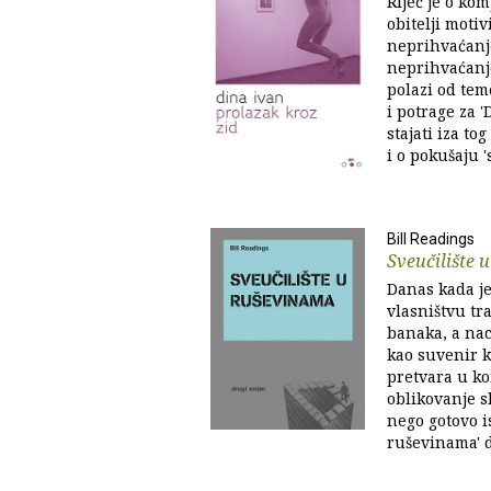
Riječ je o k
obitelji moti
neprihvaćanj
neprihvaćanje
polazi od tem
i potrage za 
stajati iza to
i o pokušaju '
Bill Readings
Sveučilište 
Danas kada j
vlasništvu tr
banaka, a nac
kao suvenir ko
pretvara u kor
oblikovanje 
nego gotovo is
ruševinama' d