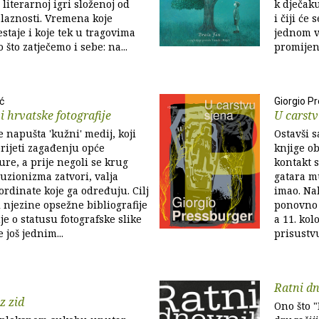
o literarnoj igri složenoj od
k dječaku
olaznosti. Vremena koje
i čiji će
staje i koje tek u tragovima
jednom v
 što zatječemo i sebe: na...
promijeni
ć
Giorgio P
i hrvatske fotografije
U carstv
e napušta 'kužni' medij, koji
Ostavši s
prijeti zagađenju opće
knjige ob
ure, a prije negoli se krug
kontakt 
uzionizma zatvori, valja
gatara m
ordinate koje ga određuju. Cilj
imao. Na
i njezine opsežne bibliografije
ponovno s
je o statusu fotografske slike
a 11. ko
 još jednim...
prisustvu
Ratni d
z zid
Ono što 