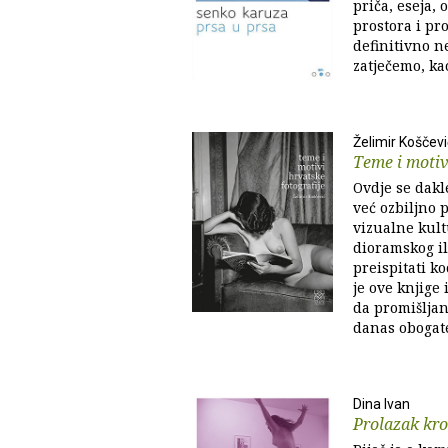
priča, eseja, 
prostora i pr
definitivno ne
zatječemo, kao
Želimir Koščevi
Teme i motiv
Ovdje se dakl
već ozbiljno 
vizualne kult
dioramskog il
preispitati ko
je ove knjige 
da promišljan
danas obogate
Dina Ivan
Prolazak kro