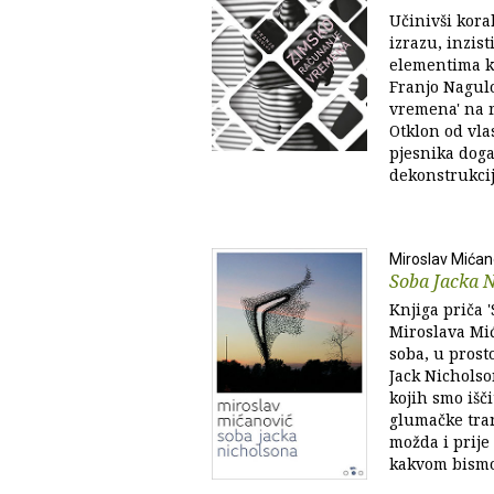
Učinivši kora
izrazu, inzist
elementima ko
Franjo Nagul
vremena' na r
Otklon od vlas
pjesnika doga
dekonstrukcij
Miroslav Mićan
Soba Jacka 
Knjiga priča 
Miroslava Mi
soba, u prost
Jack Nicholso
kojih smo išč
glumačke trans
možda i prije 
kakvom bismo ž