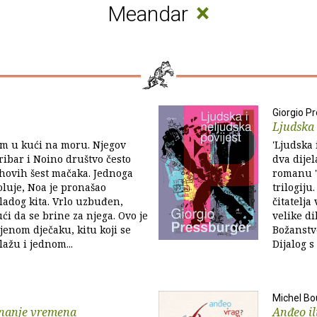
×
Meandar
Giorgio P
Ljudska 
em u kući na moru. Njegov
'Ljudska 
 ribar i Noino društvo često
dva dije
hovih šest mačaka. Jednoga
romanu 'U
luje, Noa je pronašao
trilogiju
adog kita. Vrlo uzbuđen,
čitatelja
ći da se brine za njega. Ovo je
velike di
jenom dječaku, kitu koji se
Božanstv
ažu i jednom...
Dijalog s
Michel Bo
nanje vremena
Anđeo il