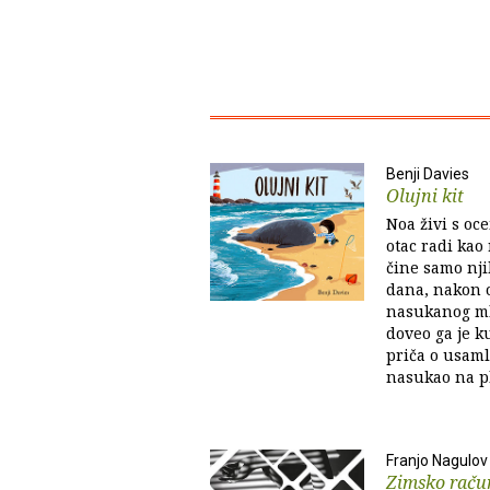
Benji Davies
Olujni kit
Noa živi s oc
otac radi kao
čine samo nji
dana, nakon o
nasukanog ml
doveo ga je ku
priča o usaml
nasukao na pl
Franjo Nagulov
Zimsko raču