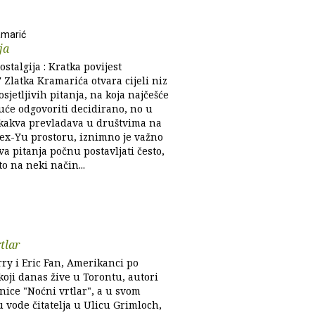
amarić
ja
ostalgija : Kratka povijest
 Zlatka Kramarića otvara cijeli niz
osjetljivih pitanja, na koja najčešće
uće odgovoriti decidirano, no u
i kakva prevladava u društvima na
 ex-Yu prostoru, iznimno je važno
va pitanja počnu postavljati često,
 to na neki način...
tlar
rry i Eric Fan, Amerikanci po
koji danas žive u Torontu, autori
nice "Noćni vrtlar", a u svom
 vode čitatelja u Ulicu Grimloch,