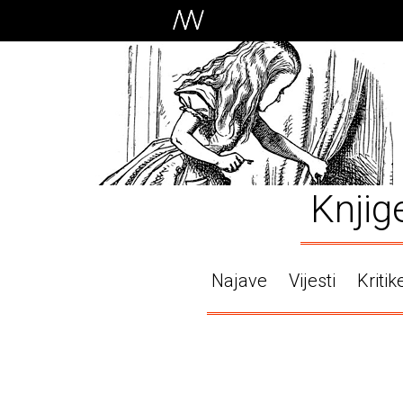
Knjig
Najave
Vijesti
Kritik