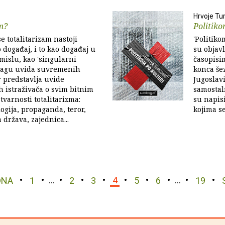
Hrvoje Tu
m?
Politiko
se totalitarizam nastoji
'Politiko
 događaj, i to kao događaj u
su objav
islu, kao 'singularni
časopisi
tragu uvida suvremenih
konca šez
r predstavlja uvide
Jugoslavi
ih istraživača o svim bitnim
samostaln
varnosti totalitarizma:
su napis
logija, propaganda, teror,
kojima se
a država, zajednica...
DNA
1
…
2
3
4
5
6
…
19