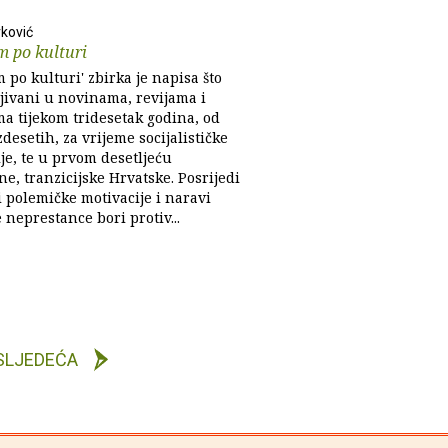
rković
m po kulturi
m po kulturi' zbirka je napisa što
ljivani u novinama, revijama i
ma tijekom tridesetak godina, od
desetih, za vrijeme socijalističke
je, te u prvom desetljeću
e, tranzicijske Hrvatske. Posrijedi
i polemičke motivacije i naravi
 neprestance bori protiv...
SLJEDEĆA