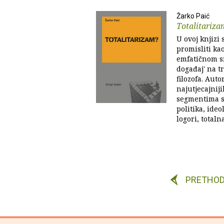
Žarko Paić
Totalitariza
U ovoj knjizi 
promisliti kao
emfatičnom sm
događaj' na 
filozofa. Auto
najutjecajnij
segmentima st
politika, ideo
logori, totaln
PRETHO