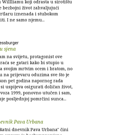
 Willliamu koji odrasta u sirotištu
 se bezbojni život zahvaljujući
rtlaru iznenada i stubokom
ti. I ne samo njemu...
ressburger
u sjena
am na svijetu, protagonist ove
raća se gatari kako bi stupio u
sa svojim mrtvim ocem i bratom, no
u na prijevaru oduzima sve što je
kon pet godina napornog rada
i uspijeva osigurati doličan život,
lovoza 1999, ponovno utučen i sam,
je posljednjoj pomrčini sunca...
nevnik Pava Urbana
"Ratni dnevnik Pava Urbana" čini