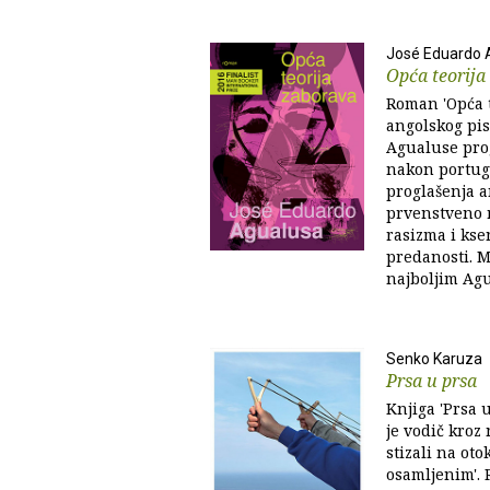
José Eduardo 
Opća teorija
Roman 'Opća t
angolskog pi
Agualuse pro
nakon portuga
proglašenja a
prvenstveno 
rasizma i ksen
predanosti. 
najboljim Ag
Senko Karuza
Prsa u prsa
Knjiga 'Prsa 
je vodič kroz 
stizali na oto
osamljenim'. 