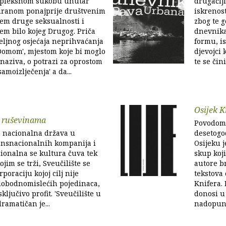
ompleksnom sukobu unutar
drugačij
viranom ponajprije društvenim
iskrenost
em druge seksualnosti i
zbog te 
m bilo kojeg Drugog. Priča
dnevnika
eljnog osjećaja neprihvaćanja
formu, i
'Domom', mjestom koje bi moglo
djevojci 
g naziva, o potrazi za oprostom
te se čini
samoizlječenja' a da...
Osijek K
u ruševinama
Povodom 
e nacionalna država u
desetogod
ansnacionalnih kompanija i
Osijeku 
ionalna se kultura čuva tek
skup koj
jim se trži, Sveučilište se
autore b
poraciju kojoj cilj nije
tekstova
slobodnomislećih pojedinaca,
Knifera.
ključivo profit. 'Sveučilište u
donosi u 
ramatičan je...
nadopunju