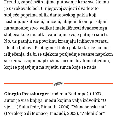
Freudu, započevši s njime putovanje kroz sve što mu
je uzrokovalo bol. U njegovoj svijesti dvadeseto
stoljeće poprima oblik danteovskog pakla koji
nastanjuju zatočeni, mučeni, ubijeni ili oni prisiljeni
na samoubojstvo: velike i male ličnosti dvadesetoga
stoljeća koje mu otkrivaju tajnu svoje patnje i smrti.
No, uz patnju, na površinu izranjaju i njihove strasti,
ideali i ljubavi. Protagonist tako polako kreće na put
izliječenja, da bi se tijekom posljednje seanse napokon
susreo sa svojim najdražima: ocem, bratom i djedom,
koji se pojavljuju na svjetlu sunca koje se rađa.
Giorgio Pressburger
, rođen u Budimpešti 1937,
autor je više knjiga, među kojima valja izdvojiti: "O
vjeri" ( Sulla fede, Einaudi, 2004), "Münchenski sat"
(L'orologio di Monaco, Einaudi, 2003), "Zeleni slon"