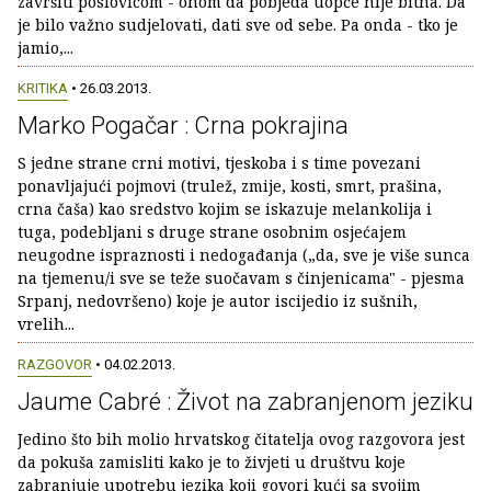
završiti poslovicom - onom da pobjeda uopće nije bitna. Da
je bilo važno sudjelovati, dati sve od sebe. Pa onda - tko je
jamio,...
KRITIKA
• 26.03.2013.
Marko Pogačar : Crna pokrajina
S jedne strane crni motivi, tjeskoba i s time povezani
ponavljajući pojmovi (trulež, zmije, kosti, smrt, prašina,
crna čaša) kao sredstvo kojim se iskazuje melankolija i
tuga, podebljani s druge strane osobnim osjećajem
neugodne ispraznosti i nedogađanja („da, sve je više sunca
na tjemenu/i sve se teže suočavam s činjenicama" - pjesma
Srpanj, nedovršeno) koje je autor iscijedio iz sušnih,
vrelih...
RAZGOVOR
• 04.02.2013.
Jaume Cabré : Život na zabranjenom jeziku
Jedino što bih molio hrvatskog čitatelja ovog razgovora jest
da pokuša zamisliti kako je to živjeti u društvu koje
zabranjuje upotrebu jezika koji govori kući sa svojim