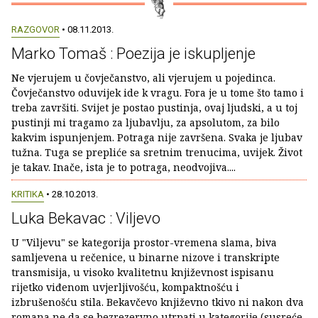
RAZGOVOR
• 08.11.2013.
Marko Tomaš : Poezija je iskupljenje
Ne vjerujem u čovječanstvo, ali vjerujem u pojedinca.
Čovječanstvo oduvijek ide k vragu. Fora je u tome što tamo i
treba završiti. Svijet je postao pustinja, ovaj ljudski, a u toj
pustinji mi tragamo za ljubavlju, za apsolutom, za bilo
kakvim ispunjenjem. Potraga nije završena. Svaka je ljubav
tužna. Tuga se prepliće sa sretnim trenucima, uvijek. Život
je takav. Inače, ista je to potraga, neodvojiva....
KRITIKA
• 28.10.2013.
Luka Bekavac : Viljevo
U "Viljevu" se kategorija prostor-vremena slama, biva
samljevena u rečenice, u binarne nizove i transkripte
transmisija, u visoko kvalitetnu književnost ispisanu
rijetko viđenom uvjerljivošću, kompaktnošću i
izbrušenošću stila. Bekavčevo književno tkivo ni nakon dva
romana ne da se bezrezervno utrpati u kategorije (susreće