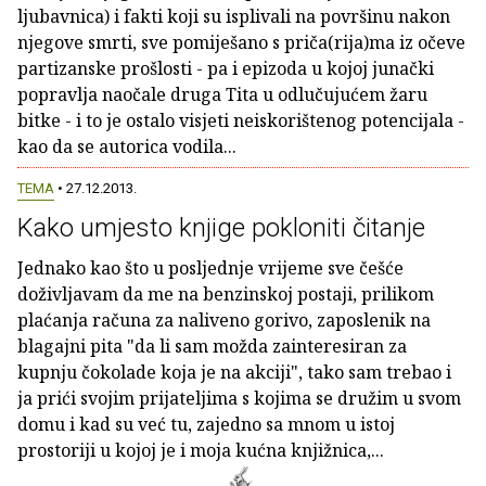
ljubavnica) i fakti koji su isplivali na površinu nakon
njegove smrti, sve pomiješano s priča(rija)ma iz očeve
partizanske prošlosti - pa i epizoda u kojoj junački
popravlja naočale druga Tita u odlučujućem žaru
bitke - i to je ostalo visjeti neiskorištenog potencijala -
kao da se autorica vodila...
TEMA
• 27.12.2013.
Kako umjesto knjige pokloniti čitanje
Jednako kao što u posljednje vrijeme sve češće
doživljavam da me na benzinskoj postaji, prilikom
plaćanja računa za naliveno gorivo, zaposlenik na
blagajni pita "da li sam možda zainteresiran za
kupnju čokolade koja je na akciji", tako sam trebao i
ja prići svojim prijateljima s kojima se družim u svom
domu i kad su već tu, zajedno sa mnom u istoj
prostoriji u kojoj je i moja kućna knjižnica,...