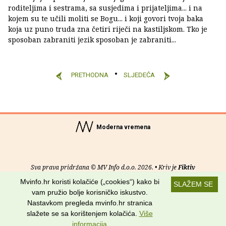
roditeljima i sestrama, sa susjedima i prijateljima... i na
kojem su te učili moliti se Bogu... i koji govori tvoja baka
koja uz puno truda zna četiri riječi na kastiljskom. Tko je
sposoban zabraniti jezik sposoban je zabraniti...
PRETHODNA
SLJEDEĆA
Moderna vremena
Sva prava pridržana © MV Info d.o.o. 2026. • Kriv je
Fiktiv
Mvinfo.hr koristi kolačiće („cookies“) kako bi
SLAŽEM SE
O nama
•
Pomoć
•
Uvjeti korištenja
•
RSS kanali
vam pružio bolje korisničko iskustvo.
Nastavkom pregleda mvinfo.hr stranica
Potraži nas na:
slažete se sa korištenjem kolačića.
Više
informacija