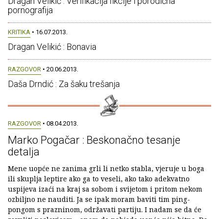
Dragan Velikić : Verifikacija fikcije i porodična
pornografija
KRITIKA
• 16.07.2013.
Dragan Velikić : Bonavia
RAZGOVOR
• 20.06.2013.
Daša Drndić : Za šaku trešanja
RAZGOVOR
• 08.04.2013.
Marko Pogačar : Beskonačno tesanje
detalja
Mene uopće ne zanima grli li netko stabla, vjeruje u boga
ili skuplja leptire ako ga to veseli, ako tako adekvatno
uspijeva izaći na kraj sa sobom i svijetom i pritom nekom
ozbiljno ne nauditi. Ja se ipak moram baviti tim ping-
pongom s prazninom, održavati partiju. I nadam se da će