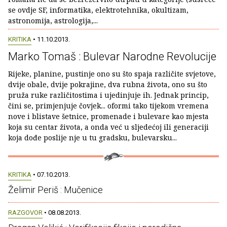
se ovdje SF, informatika, elektrotehnika, okultizam,
astronomija, astrologija,...
KRITIKA
• 11.10.2013.
Marko Tomaš : Bulevar Narodne Revolucije
Rijeke, planine, pustinje ono su što spaja različite svjetove,
dvije obale, dvije pokrajine, dva rubna života, ono su što
pruža ruke različitostima i ujedinjuje ih. Jednak princip,
čini se, primjenjuje čovjek... oformi tako tijekom vremena
nove i blistave šetnice, promenade i bulevare kao mjesta
koja su centar života, a onda već u sljedećoj ili generaciji
koja dođe poslije nje u tu gradsku, bulevarsku...
KRITIKA
• 07.10.2013.
Želimir Periš : Mučenice
RAZGOVOR
• 08.08.2013.