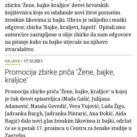
zbirku 'Žene, bajke kraljice' devet hrvatskih
književnica koje su udahnule novi život poznatim
ženskim likovima iz bajki. Ubrzo je uslijedio i muški
odgovor, zbirka 'Bajke, kraljevi, lupeži'. Upitali smo
autore/ice zastupljene u obje zbirke da nam odgovore
na pitanje kako su bajke utjecale na njihovo
stvaralaštvo.
NAJAVA
• 17.12.2021.
Promocija zbirke priča 'Žene, bajke,
kraljice'
Promocija zbirke priča 'Žene, bajke, kraljice' u kojoj
je čak devet spisateljica (Nada Gašić, Julijana
Adamović, Nataša Govedić, Vera Vujović, Lada Žigo,
Jadranka Bargh, Jadranka Pintarić, Ana Đokić, Aida
Bagić) dalo novi glas ženskim likovima iz bajki, održat
će se u petak 17. prosinca u Centru za ženske studije u
Zagrebu.