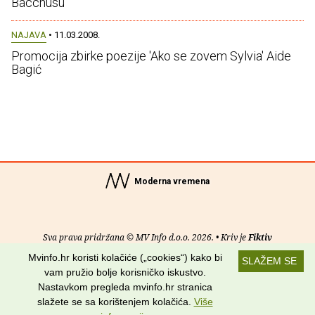
Bacchusu
NAJAVA
• 11.03.2008.
Promocija zbirke poezije 'Ako se zovem Sylvia' Aide
Bagić
Moderna vremena
Sva prava pridržana © MV Info d.o.o. 2026. • Kriv je
Fiktiv
Mvinfo.hr koristi kolačiće („cookies“) kako bi
SLAŽEM SE
O nama
•
Pomoć
•
Uvjeti korištenja
•
RSS kanali
vam pružio bolje korisničko iskustvo.
Nastavkom pregleda mvinfo.hr stranica
Potraži nas na:
slažete se sa korištenjem kolačića.
Više