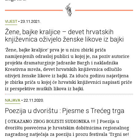
VIJEST
• 23.11.2021.
Žene, bajke kraljice – devet hrvatskih
književnica oživjelo ženske likove iz bajki
'Žene, bajke kraljice' prva je u nizu zbirki priča
namijenjenih odrasloj publici u kojoj je, na poziv autorice
projekta dramaturginje Jadranke Bargh i nakladnika
Kreativna mreža, devet hrvatskih književnica odlučilo
oživjeti ženske likove iz bajki. Za iduću godinu najavljena
je zbirka priča u kojoj će hrvatski književnici napisati priče
iz perspektive muških likova iz bajki.
NAJAVA
• 22.11.2020.
Poezija u dvorištu : Pjesme s Trećeg trga
[ OTKAZANO ZBOG BOLESTI SUDIONIKA !!! ] Poezija u
dvorištu posvećena je hrvatskim dobitnicima regionalnog
nagradnog natječaja za poeziju i prozu festivala 'Trgni se!