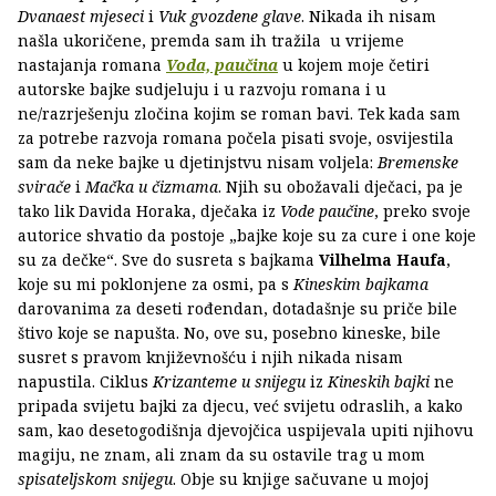
Dvanaest mjeseci
i
Vuk gvozdene glave
. Nikada ih nisam
našla ukoričene, premda sam ih tražila u vrijeme
nastajanja romana
Voda, paučina
u kojem moje četiri
autorske bajke sudjeluju i u razvoju romana i u
ne/razrješenju zločina kojim se roman bavi. Tek kada sam
za potrebe razvoja romana počela pisati svoje, osvijestila
sam da neke bajke u djetinjstvu nisam voljela:
Bremenske
svirače
i
Mačka u čizmama
. Njih su obožavali dječaci, pa je
tako lik Davida Horaka, dječaka iz
Vode paučine
, preko svoje
autorice shvatio da postoje „bajke koje su za cure i one koje
su za dečke“. Sve do susreta s bajkama
Vilhelma Haufa
,
koje su mi poklonjene za osmi, pa s
Kineskim bajkama
darovanima za deseti rođendan, dotadašnje su priče bile
štivo koje se napušta. No, ove su, posebno kineske, bile
susret s pravom književnošću i njih nikada nisam
napustila. Ciklus
Krizanteme u snijegu
iz
Kineskih bajki
ne
pripada svijetu bajki za djecu, već svijetu odraslih, a kako
sam, kao desetogodišnja djevojčica uspijevala upiti njihovu
magiju, ne znam, ali znam da su ostavile trag u mom
spisateljskom snijegu
. Obje su knjige sačuvane u mojoj