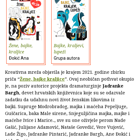
Žene, bajke,
Bajke, kraljevi,
kraljice
lupeži
Ðokić Ana
Grupa autora
Kreativna mreža objavila je krajem 2021. godine zbirku
priča “
Žene, bajke kraljice
”. Ovaj neobičan pothvat okupio
je, na poziv autorice projekta dramaturginje
Jadranke
Bargh
, devet hrvatskih književnica koje su se odazvale
zadatku da udahnu novi život ženskim likovima iz
bajki. Supruge Modrobradog, majka i maćeha Pepeljuge,
Guščarica, baka Male sirene, Snjeguljičina majka, majke i
maćehe Ivice i Marice.., sve su one oživjele perom Nade
Gašić, Julijane Adamović, Nataše Govedić, Vere Vujović,
Lade Žigo, Jadranke Pintarić, Jadranke Bargh, Ane Đokić i