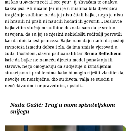
mi kao u
Avataru
reći „I see you“, tj. shvaćam te onakvu
kakva jesi. Ali nisam! Jer mi je u mislima bila djevojčica
tragičnije sudbine: ne da joj nisu čitali bajke, nego je nisu
ni hranili ni prali ni naučili hodati ili govoriti… Doslovce
bajkovitim slučajem sudbine doznala sam da je sretno
usvojena, da su joj se njezini nebiološki roditelji posvetili
kao da doista jest princeza. Bajke nam daju nadu da postoji
ravnoteža između dobra i zla, da ima smisla vjerovati u
čuda. Uostalom, slavni psihoanalitičar
Bruno Bettelheim
kaže da bajke ne nameću djetetu model ponašanja ili
stavove, nego omogućuju da sudjeluje u izmišljenim
situacijama i problemima kako bi moglo riješiti vlastite: da,
nevolje su neizbježne, dio su života, valja se suočiti s
neočekivanim i nepravednim, opstati...
Nada Gašić: Trag u mom spisateljskom
snijegu