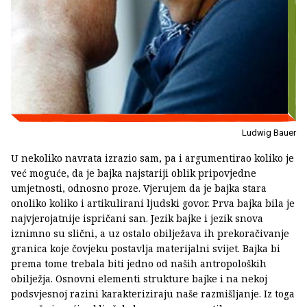
Ludwig Bauer
U nekoliko navrata izrazio sam, pa i argumentirao koliko je
već moguće, da je bajka najstariji oblik pripovjedne
umjetnosti, odnosno proze. Vjerujem da je bajka stara
onoliko koliko i artikulirani ljudski govor. Prva bajka bila je
najvjerojatnije ispričani san. Jezik bajke i jezik snova
iznimno su slični, a uz ostalo obilježava ih prekoračivanje
granica koje čovjeku postavlja materijalni svijet. Bajka bi
prema tome trebala biti jedno od naših antropoloških
obilježja. Osnovni elementi strukture bajke i na nekoj
podsvjesnoj razini karakteriziraju naše razmišljanje. Iz toga