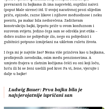
prevaranti (u bajkama ih ima napretek), suptilni naivci
(poput Male sirene) itd. U svojoj narativnoj prozi slijedim
priču, epizode, razne likove i njihove međuodnose i neku
poentu, pa makar bila nedorečena. Zadržavam
konstrukciju bajki, ljepotu priče u ovom konfuznom i
surovom svijetu. Jedino čega sam se odrekla jest etika –
dobro nužno ne pobjeđuje zlo, nego su pobjednici i
gubitnici potpuno izmiješani na ukletom ruletu života.
I čega mi je najviše žao? Nema više prinčeva kao u bajkama,
profinjenih zavodnika, osim među penzionerima. A
umjesto frajera u zlatnim kočijama češći su oni koji loču,
hrču ili bi se ženi uselili pod krov. Pa vi, žene, vjerujte i
dalje u bajke!
Ludwig Bauer: Prva bajka bila je
najvjerojatnije ispričani san