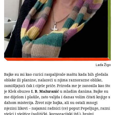
Lada Žigo
Bajke su mi kao curici raspaljivale maštu kada bih gledala
oblake ili planine, nalazeći u njima raznorazne oblike,
zamišljajući čak i cijele priče. Priroda me je zanosila kao što
je Klek obuzeo
I. B. Mažuranić
u mladim danima. Bajke su
me dijelom i plašile, zato valjda i danas volim čitati knjige s
dahom misterija. Život nije bajka, ali su ostali mnogi
njezini likovi – najamni radnici (ce) poput Pepeljuge, razni
vješci i vještice (politički, korporacijski itd.), brojni