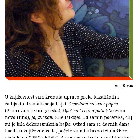
Ana Đokić
U književnost sam krenula upravo preko kazališnih i
radijskih dramatizacija bajki.
Grozdana na zrnu papra
(Princeza na zrnu graška),
Opet na krivom putu
(Carevno
novo ruho),
Ja, zvekan!
(Ole Lukoje). Od samih početaka, cilj
mi je bila dekonstrukcija bajke. Otkad sam se davnih dana
bacila u književne vode, počele su mi užasno ići na živce
podjele na CRNO i BIJELO. A upravo su bajke prva literatura