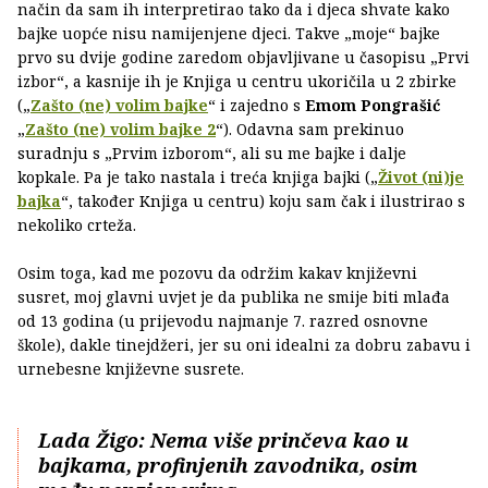
način da sam ih interpretirao tako da i djeca shvate kako
bajke uopće nisu namijenjene djeci. Takve „moje“ bajke
prvo su dvije godine zaredom objavljivane u časopisu „Prvi
izbor“, a kasnije ih je Knjiga u centru ukoričila u 2 zbirke
(„
Zašto (ne) volim bajke
“ i zajedno s
Emom Pongrašić
„
Zašto (ne) volim bajke 2
“). Odavna sam prekinuo
suradnju s „Prvim izborom“, ali su me bajke i dalje
kopkale. Pa je tako nastala i treća knjiga bajki („
Život (ni)je
bajka
“, također Knjiga u centru) koju sam čak i ilustrirao s
nekoliko crteža.
Osim toga, kad me pozovu da održim kakav književni
susret, moj glavni uvjet je da publika ne smije biti mlađa
od 13 godina (u prijevodu najmanje 7. razred osnovne
škole), dakle tinejdžeri, jer su oni idealni za dobru zabavu i
urnebesne književne susrete.
Lada Žigo: Nema više prinčeva kao u
bajkama, profinjenih zavodnika, osim