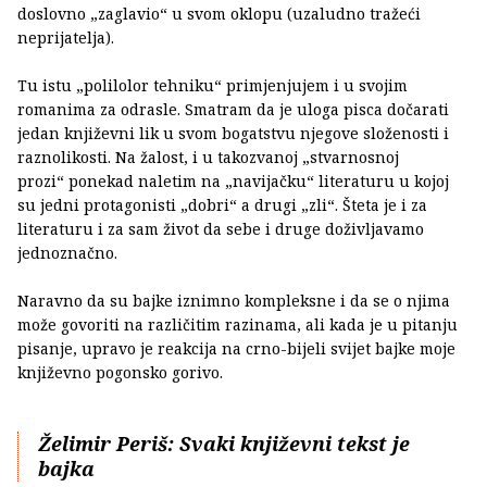
doslovno „zaglavio“ u svom oklopu (uzaludno tražeći
neprijatelja).
Tu istu „polilolor tehniku“ primjenjujem i u svojim
romanima za odrasle. Smatram da je uloga pisca dočarati
jedan književni lik u svom bogatstvu njegove složenosti i
raznolikosti. Na žalost, i u takozvanoj „stvarnosnoj
prozi“ ponekad naletim na „navijačku“ literaturu u kojoj
su jedni protagonisti „dobri“ a drugi „zli“. Šteta je i za
literaturu i za sam život da sebe i druge doživljavamo
jednoznačno.
Naravno da su bajke iznimno kompleksne i da se o njima
može govoriti na različitim razinama, ali kada je u pitanju
pisanje, upravo je reakcija na crno-bijeli svijet bajke moje
književno pogonsko gorivo.
Želimir Periš: Svaki književni tekst je
bajka