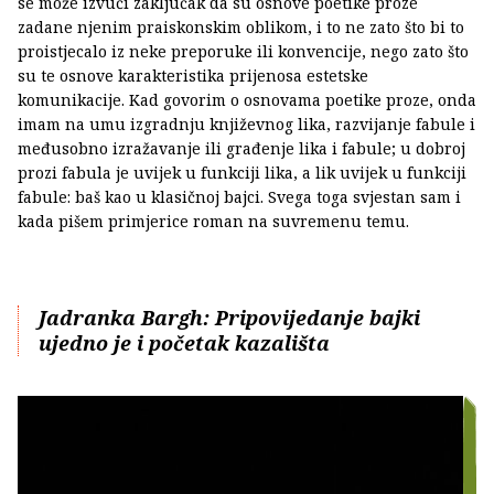
se može izvući zaključak da su osnove poetike proze
zadane njenim praiskonskim oblikom, i to ne zato što bi to
proistjecalo iz neke preporuke ili konvencije, nego zato što
su te osnove karakteristika prijenosa estetske
komunikacije. Kad govorim o osnovama poetike proze, onda
imam na umu izgradnju književnog lika, razvijanje fabule i
međusobno izražavanje ili građenje lika i fabule; u dobroj
prozi fabula je uvijek u funkciji lika, a lik uvijek u funkciji
fabule: baš kao u klasičnoj bajci. Svega toga svjestan sam i
kada pišem primjerice roman na suvremenu temu.
Jadranka Bargh: Pripovijedanje bajki
ujedno je i početak kazališta