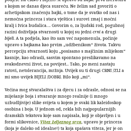
s kojom se danas djeca susreću. Ne želim sad govoriti o
arhetipskom značenju bajki, o tome da je svatko od nas i
nemoćna princeza i stara vještica i surovi zmaj i moćni
kralj i Ivica budalica…. Govorim o, za ljudski rod, pogubnoj
razini doživljaja stvarnosti u kojoj su jedni
crni
a drugi
bijeli
. A ta podjela, kao što sam već napomenula, počinje
upravo s bajkama kao prvim „udžbenikom“ života. Takvu
percepciju stvarnosti koju „posisamo s majčinim mlijekom“
kasnije, kao odrasli, sasvim spontano preslikavamo na
svakodnevni život, na povijest... Tako, po meni nastaju
ratovi, netolerancija, mržnja. Uvijek su ti drugi CRNI /ZLI a
mi smo uvijek BIJELI /DOBRI. Bilo koji „mi“.
Većina mog stvaralaštva i za djecu i za odrasle, odnosi se na
miješanje boja i stvaranje mnogo realnije (i mnogo
uzbudljivije) slike svijeta u kojem je svaki lik kaleidoskop
osobina i boja. U jednom od, rekla bih najpopularnijih
dramskih tekstova koje sam napisala, koji je objavljen i u
formi slikovnice,
Vitez željeznog srca
, upravo je princeza
(koja je daleko od idealne!) ta koja spašava viteza, jer je on