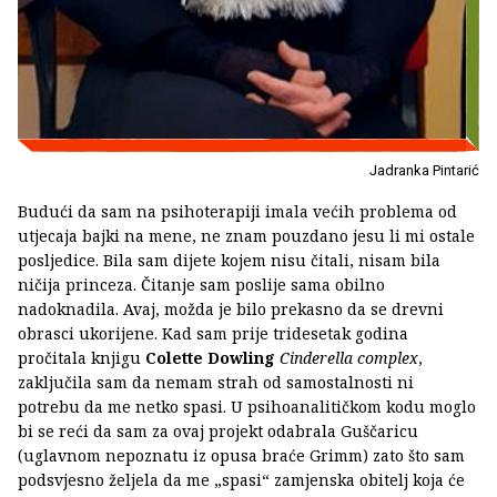
Jadranka Pintarić
Budući da sam na psihoterapiji imala većih problema od
utjecaja bajki na mene, ne znam pouzdano jesu li mi ostale
posljedice. Bila sam dijete kojem nisu čitali, nisam bila
ničija princeza. Čitanje sam poslije sama obilno
nadoknadila. Avaj, možda je bilo prekasno da se drevni
obrasci ukorijene. Kad sam prije tridesetak godina
pročitala knjigu
Colette Dowling
Cinderella complex
,
zaključila sam da nemam strah od samostalnosti ni
potrebu da me netko spasi. U psihoanalitičkom kodu moglo
bi se reći da sam za ovaj projekt odabrala Guščaricu
(uglavnom nepoznatu iz opusa braće Grimm) zato što sam
podsvjesno željela da me „spasi“ zamjenska obitelj koja će