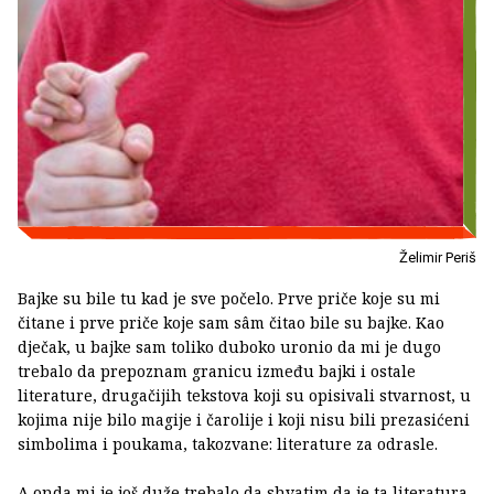
Želimir Periš
Bajke su bile tu kad je sve počelo. Prve priče koje su mi
čitane i prve priče koje sam sâm čitao bile su bajke. Kao
dječak, u bajke sam toliko duboko uronio da mi je dugo
trebalo da prepoznam granicu između bajki i ostale
literature, drugačijih tekstova koji su opisivali stvarnost, u
kojima nije bilo magije i čarolije i koji nisu bili prezasićeni
simbolima i poukama, takozvane: literature za odrasle.
A onda mi je još duže trebalo da shvatim da je ta literatura