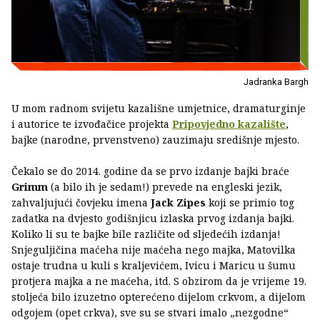
Jadranka Bargh
U mom radnom svijetu kazališne umjetnice, dramaturginje
i autorice te izvođačice projekta
Pripovjedno kazalište
,
bajke (narodne, prvenstveno) zauzimaju središnje mjesto.
Čekalo se do 2014. godine da se prvo izdanje bajki braće
Grimm
(a bilo ih je sedam!) prevede na engleski jezik,
zahvaljujući čovjeku imena
Jack Zipes
koji se primio tog
zadatka na dvjesto godišnjicu izlaska prvog izdanja bajki.
Koliko li su te bajke bile različite od sljedećih izdanja!
Snjeguljičina maćeha nije maćeha nego majka, Matovilka
ostaje trudna u kuli s kraljevićem, Ivicu i Maricu u šumu
protjera majka a ne maćeha, itd. S obzirom da je vrijeme 19.
stoljeća bilo izuzetno opterećeno dijelom crkvom, a dijelom
odgojem (opet crkva), sve su se stvari imalo „nezgodne“