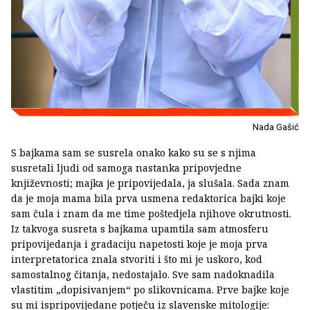
Nada Gašić
S bajkama sam se susrela onako kako su se s njima
susretali ljudi od samoga nastanka pripovjedne
književnosti; majka je pripovijedala, ja slušala. Sada znam
da je moja mama bila prva usmena redaktorica bajki koje
sam čula i znam da me time poštedjela njihove okrutnosti.
Iz takvoga susreta s bajkama upamtila sam atmosferu
pripovijedanja i gradaciju napetosti koje je moja prva
interpretatorica znala stvoriti i što mi je uskoro, kod
samostalnog čitanja, nedostajalo. Sve sam nadoknadila
vlastitim „dopisivanjem“ po slikovnicama. Prve bajke koje
su mi ispripovijedane potječu iz slavenske mitologije: