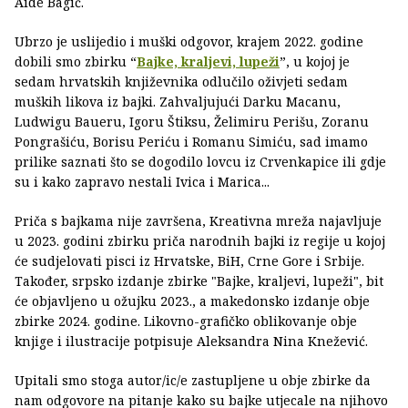
Aide Bagić.
Ubrzo je uslijedio i muški odgovor, krajem 2022. godine
dobili smo zbirku “
Bajke, kraljevi, lupeži
”, u kojoj je
sedam hrvatskih književnika odlučilo oživjeti sedam
muških likova iz bajki. Zahvaljujući Darku Macanu,
Ludwigu Baueru, Igoru Štiksu, Želimiru Perišu, Zoranu
Pongrašiću, Borisu Periću i Romanu Simiću, sad imamo
prilike saznati što se dogodilo lovcu iz Crvenkapice ili gdje
su i kako zapravo nestali Ivica i Marica...
Priča s bajkama nije završena, Kreativna mreža najavljuje
u 2023. godini zbirku priča narodnih bajki iz regije u kojoj
će sudjelovati pisci iz Hrvatske, BiH, Crne Gore i Srbije.
Također, srpsko izdanje zbirke "Bajke, kraljevi, lupeži", bit
će objavljeno u ožujku 2023., a makedonsko izdanje obje
zbirke 2024. godine. Likovno-grafičko oblikovanje obje
knjige i ilustracije potpisuje Aleksandra Nina Knežević.
Upitali smo stoga autor/ic/e zastupljene u obje zbirke da
nam odgovore na pitanje kako su bajke utjecale na njihovo