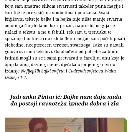
koju sam smatrao slikom stvarnosti također puna magije i
čarolije te prezasićena simbolima i poukama. Svaki
književni tekst je bajka i ta bajka nije ništa manje stvarna
od onoga što gledamo kroz prozor, naprosto, magija se
nalazi u tekstu, a ne u fabuli. Tek sam u trenutku te
spoznaje bio literarno oslobođen i mogao sam početi pisati
slobodno, neopterećen teretom stvarnoga. Tako su nastali
gotovo svi moji tekstovi. Oslobođeni od potrebe za budu
istiniti mogli su se i sami pretvarati u čaroliju, onu koja je
opijala onog davnog mene, dječaka uronjenog u tvrdo
izdanje
Najljepših bajki svijeta
i
Čudesnih svjetova Walta
Dizneja 1-4
.
Jadranka Pintarić: Bajke nam daju nadu
da postoji ravnoteža između dobra i zla