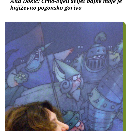
Ana Đokić: Crno-bijeli svijet bajke moje je
književno pogonsko gorivo