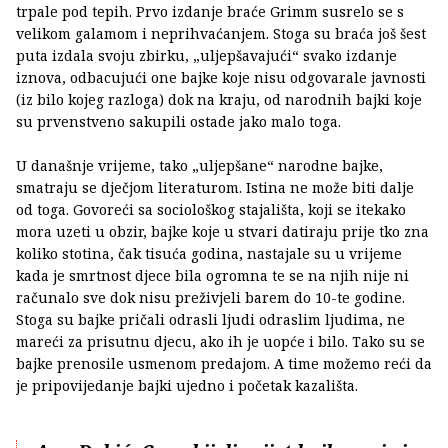
trpale pod tepih. Prvo izdanje braće Grimm susrelo se s
velikom galamom i neprihvaćanjem. Stoga su braća još šest
puta izdala svoju zbirku, „uljepšavajući“ svako izdanje
iznova, odbacujući one bajke koje nisu odgovarale javnosti
(iz bilo kojeg razloga) dok na kraju, od narodnih bajki koje
su prvenstveno sakupili ostade jako malo toga.
U današnje vrijeme, tako „uljepšane“ narodne bajke,
smatraju se dječjom literaturom. Istina ne može biti dalje
od toga. Govoreći sa sociološkog stajališta, koji se itekako
mora uzeti u obzir, bajke koje u stvari datiraju prije tko zna
koliko stotina, čak tisuća godina, nastajale su u vrijeme
kada je smrtnost djece bila ogromna te se na njih nije ni
računalo sve dok nisu preživjeli barem do 10-te godine.
Stoga su bajke pričali odrasli ljudi odraslim ljudima, ne
mareći za prisutnu djecu, ako ih je uopće i bilo. Tako su se
bajke prenosile usmenom predajom. A time možemo reći da
je pripovijedanje bajki ujedno i početak kazališta.