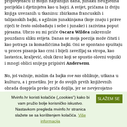
pripovjedaču iz mojih najranijih dana, junaku neugledna
porijekla i djetinjstva kao u bajci. A svijet, pričama iz dviju
knjiga uvezanih u tkaninu: zbirkama francuskih i
talijanskih bajki, s agilnim junakinjama (koje znaju i prāve
riječi te često oslobađaju i sebe i junake) i zazivima poput
pjesama. Ubrzo su mi priče
Oscara Wildea
zakrenule
pouzdanu sliku svijeta. Danas se moja poezija može čitati i
kao potraga za komadičcima bajki. Oni se spontano spuštaju
u proces pisanja kao crni i bijeli zavežljaj sa stropa, kao
lastavica, kraljević, oluk (kroz koji se spustio olovni vojnik)
i mnogi oblici snijega pripisivi
Andersenu
.
No, još važnije, mislim da bajka
sve nas
oblikuje, utkana u
kulturu, a i genetiku. Jer je do svojih prvih književnih
obrada dospjela preko priča dojilja, jer se nevjerojatno
održala i prenosila i opstala u inačicama iz svih krajeva
Mvinfo.hr koristi kolačiće („cookies“) kako bi
SLAŽEM SE
svijeta koje ne mogu sakriti srodstvo. I unatoč usklađivanju
vam pružio bolje korisničko iskustvo.
s modom, retorikom i politikom vremenā, zadržala je
Nastavkom pregleda mvinfo.hr stranica
strukturu koja i krije i ne krije istine o strukturi zbilje i
slažete se sa korištenjem kolačića.
Više
relacijske obrasce njezinih izazova, što znači da je
informacija
vjerojatno bila faktor opstanka (pouzdanja, nade…) dalekih